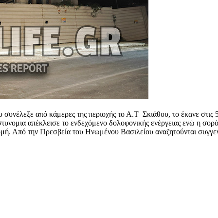
συνέλεξε από κάμερες της περιοχής το Α.Τ Σκιάθου, το έκανε στις
τυνομια απέκλεισε το ενδεχόμενο δολοφονικής ενέργειας ενώ η σορός
ομή. Από την Πρεσβεία του Ηνωμένου Βασιλείου αναζητούνται συγγενε