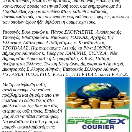
να κατατεθούν ρεαλιστικές προτάσεις από κοινού με όλους τους
κοινωνικούς φορείς για την επίλυσή τους, σας ενημερώνουμε ότι
Προσκλήσεις έχουμε απευθύνει στους κάτωθι πολιτικούς,
συνδικαλιστικούς και κοινωνικούς εκπροσώπους – φορείς, πολλοί εκ
των οποίων έχουν ήδη δηλώσει τη συμμετοχή τους:
Υπουργός Εσωτερικών κ. Πάνος ΣΚΟΥΡΛΕΤΗΣ, Αναπληρωτής
Υπουργός Εσωτερικών κ. Νικόλαος ΤΟΣΚΑΣ, Αρχηγός της
Ελληνικής Αστυνομίας Αντιστράτηγος κ. Κωνσταντίνος
ΤΣΟΥΒΑΛΑΣ, Περιφερειάρχης Αττικής κα Ρένα ΔΟΥΡΟΥ,
Δήμαρχος Αθηναίων κ. Γεώργιος ΚΑΜΙΝΗΣ, ΣΥ.ΡΙΖ.Α., Νέα
Δημοκρατία, Δημοκρατική Συμπαράταξη, Κ.Κ.Ε., Ποτάμι,
Ανεξάρτητοι Έλληνες, Ένωση Κεντρώων, Δημοκρατική Αριστερά,
Δικηγορικός Σύλλογος Αθηνών, Εμπορικός Σύλλογος Αθηνών,
Π.Ο.ΑΞΙ.Α, Π.Ο.Ε.Υ.Π.Σ, Ε.Α.Π.Σ., Π.Ο.Ε.Π.Λ.Σ. και Π.Ε.Α.Λ.Σ.
Με την εκδήλωση αυτή,
αναδεικνύουμε ένα χρόνιο
πρόβλημα και ζητούμε από την
πολιτεία να δώσει τέλος στο
φαύλο κύκλο της βίας και στις
ατέρμονες συζητήσεις. Επιδίωξή
μας είναι να πέσει παντού φως.
Να φωτιστούν τα αίτια μιας επί
μακρόν επαναλαμβανόμενης