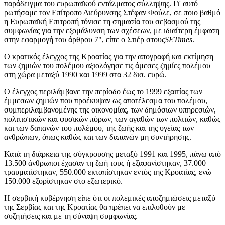
παράδειγμα του ευρωπαϊκού εντάλματος σύλληψης. Γι' αυτό
ρωτήσαμε τον Επίτροπο Διεύρυνσης Στέφαν Φούλε, σε ποιο βαθμό
η Ευρωπαϊκή Επιτροπή τόνισε τη σημασία του σεβασμού της
συμφωνίας για την εξομάλυνση των σχέσεων, με ιδιαίτερη έμφαση
στην εφαρμογή του άρθρου 7", είπε ο Στιέρ στους
SETimes
.
Ο κρατικός έλεγχος της Κροατίας για την απογραφή και εκτίμηση
των ζημιών του πολέμου αξιολόγησε τις άμεσες ζημίες πολέμου
στη χώρα μεταξύ 1990 και 1999 στα 32 δισ. ευρώ.
Ο έλεγχος περιλάμβανε την περίοδο έως το 1999 εξαιτίας των
έμμεσων ζημιών που προέκυψαν ως αποτέλεσμα του πολέμου,
συμπεριλαμβανομένης της οικονομίας, των δημόσιων υπηρεσιών,
πολιτιστικών και φυσικών πόρων, των αγαθών των πολιτών, καθώς
και των δαπανών του πολέμου, της ζωής και της υγείας των
ανθρώπων, όπως καθώς και των δαπανών μη συντήρησης.
Κατά τη διάρκεια της σύγκρουσης μεταξύ 1991 και 1995, πάνω από
13.500 άνθρωποι έχασαν τη ζωή τους ή εξαφανίστηκαν, 37.000
τραυματίστηκαν, 550.000 εκτοπίστηκαν εντός της Κροατίας, ενώ
150.000 εξορίστηκαν στο εξωτερικό.
Η σερβική κυβέρνηση είπε ότι οι πολεμικές αποζημιώσεις μεταξύ
της Σερβίας και της Κροατίας θα πρέπει να επιλυθούν με
συζητήσεις και με τη σύναψη συμφωνίας.