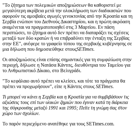
"Το ζήτημα των πολεμικών αποζημιώσεων θα καθοριστεί με
μεγαλύτερη ακρίβεια μετά την ολοκλήρωση των διαδικασιών που
αφορούν τις αμοιβαίες αγωγές γενοκτονίας από την Κροατία και τη
Σερβία ενώπιον του Διεθνούς Δικαστηρίου, και η πρώτη ακρόαση
αναμένεται να πραγματοποιηθεί στις 3 Μαρτίου. Εν πάση
περιπτώσει, το ζήτημα αυτό δεν πρέπει να διαταράξει τις σχέσεις
μεταξύ των δύο κρατών ή να επιβραδύνει την ένταξη της Σερβίας
στην ΕΕ", ανέφερε το γραφείο τύπου της σερβικής κυβέρνησης σε
μια δήλωση που δημοσιεύθηκε στους
SETimes
.
Οι αποζημιώσεις είναι επίσης σημαντικές για τη συμφιλίωση στην
περιοχή, δήλωσε η Νατάσα Κάντιτς, διευθύντρια του Ταμείου για
το Ανθρωπιστικό Δίκαιο, στο Βελιγράδι.
"Το κεφάλαιο αυτό πρέπει να κλείσει, και τότε τα πράγματα θα
πρέπει να προχωρήσουν", είπε η Κάντιτς στους
SETimes
.
Τι μπορεί να κάνει η Σερβία και η Κροατία για να συμβιβάσουν τις
αξιώσεις τους επί των υλικών ζημιών που έγιναν κατά τη διάρκεια
της σύγκρουσης μεταξύ 1991 και 1995; Πείτε τη γνώμη σας στον
χώρο των σχολίων.
Το παρόν περιεχόμενο ανατέθηκε για τους SETimes.com.