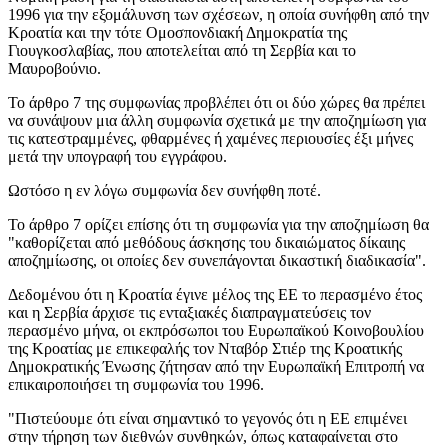
1996 για την εξομάλυνση των σχέσεων, η οποία συνήφθη από την
Κροατία και την τότε Ομοσπονδιακή Δημοκρατία της
Γιουγκοσλαβίας, που αποτελείται από τη Σερβία και το
Μαυροβούνιο.
Το άρθρο 7 της συμφωνίας προβλέπει ότι οι δύο χώρες θα πρέπει
να συνάψουν μια άλλη συμφωνία σχετικά με την αποζημίωση για
τις κατεστραμμένες, φθαρμένες ή χαμένες περιουσίες έξι μήνες
μετά την υπογραφή του εγγράφου.
Ωστόσο η εν λόγω συμφωνία δεν συνήφθη ποτέ.
Το άρθρο 7 ορίζει επίσης ότι τη συμφωνία για την αποζημίωση θα
"καθορίζεται από μεθόδους άσκησης του δικαιώματος δίκαιης
αποζημίωσης, οι οποίες δεν συνεπάγονται δικαστική διαδικασία".
Δεδομένου ότι η Κροατία έγινε μέλος της ΕΕ το περασμένο έτος
και η Σερβία άρχισε τις ενταξιακές διαπραγματεύσεις τον
περασμένο μήνα, οι εκπρόσωποι του Ευρωπαϊκού Κοινοβουλίου
της Κροατίας με επικεφαλής τον Νταβόρ Στιέρ της Κροατικής
Δημοκρατικής Ένωσης ζήτησαν από την Ευρωπαϊκή Επιτροπή να
επικαιροποιήσει τη συμφωνία του 1996.
"Πιστεύουμε ότι είναι σημαντικό το γεγονός ότι η ΕΕ επιμένει
στην τήρηση των διεθνών συνθηκών, όπως καταφαίνεται στο