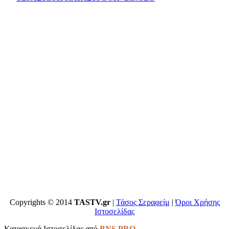
Copyrights © 2014
TASTV.gr
|
Τάσος Σεραφείμ
|
Όροι Χρήσης
Ιστοσελίδας
Κατασκευή Ιστοσελίδας από
BNS PRO