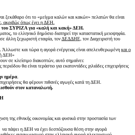
αι ξεκάθαρο ότι το «μείγμα καλών και κακών» πελατών θα είναι
ς, ακριβώς όπως έχει η ΔΕΗ.
μό του ΣΥΡΙΖΑ για «καλή και κακή» ΔΕΗ.
ατος, το ελληνικό δημόσιο διατηρεί την καταστατική μειοψηφία.
σε άλλη ξεχωριστή εταιρία, τον
ΔΕΔΔΗΕ,
τον Διαχειριστή του
). Άλλωστε και τώρα η αγορά ενέργειας είναι απελευθερωμένη
και ο
κρή ΔΕΗ»
ουν σε κλείσιμο διακοπτών, αυτό σημαίνει:
εριόδου θα είναι τεράστιο για εκατοντάδες χιλιάδες επιχειρήσεις
ην ημέρα
.
επιχειρήσεις θα φέρουν πιθανές αγωγές κατά τη ΔΕΗ.
λισθούν στον καταναλωτή.
ΕΗ
υση της εθνικής οικονομίας και φυσικά στην προστασία των
α να πάψει η ΔΕΗ να έχει δεσπόζουσα θέση στην αγορά
συνθήκες ανταγωνισμού στην ελληνική αγορά ηλεκτρισμού.