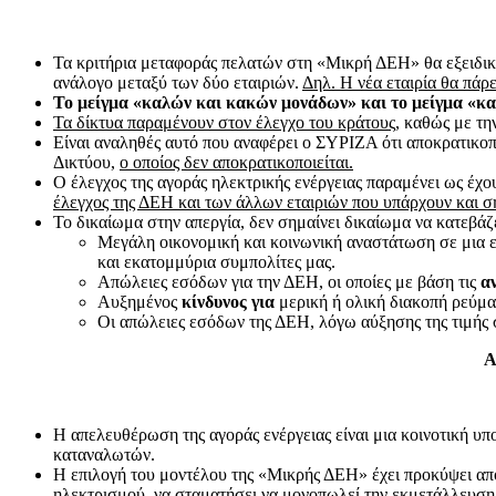
Τα κριτήρια μεταφοράς πελατών στη «Μικρή ΔΕΗ» θα εξειδικε
ανάλογο μεταξύ των δύο εταιριών.
Δηλ. Η νέα εταιρία θα πάρ
Το μείγμα «καλών και κακών μονάδων» και το μείγμα «κ
Τα δίκτυα παραμένουν στον έλεγχο του κράτους,
καθώς με την
Είναι αναληθές αυτό που αναφέρει ο ΣΥΡΙΖΑ ότι αποκρατικοπ
Δικτύου,
ο οποίος δεν αποκρατικοποιείται.
Ο έλεγχος της αγοράς ηλεκτρικής ενέργειας παραμένει ως έχ
έλεγχος της ΔΕΗ και των άλλων εταιριών που υπάρχουν και σ
Το δικαίωμα στην απεργία, δεν σημαίνει δικαίωμα να κατεβάζ
Μεγάλη οικονομική και κοινωνική αναστάτωση σε μια ευα
και εκατομμύρια συμπολίτες μας.
Απώλειες εσόδων για την ΔΕΗ, οι οποίες με βάση τις
α
Αυξημένος
κίνδυνος για
μερική ή ολική διακοπή ρεύμ
Οι απώλειες εσόδων της ΔΕΗ, λόγω αύξησης της τιμής
Α
Η απελευθέρωση της αγοράς ενέργειας είναι μια κοινοτική υ
καταναλωτών.
Η επιλογή του μοντέλου της «Μικρής ΔΕΗ» έχει προκύψει από
ηλεκτρισμού, να σταματήσει να μονοπωλεί την εκμετάλλευση