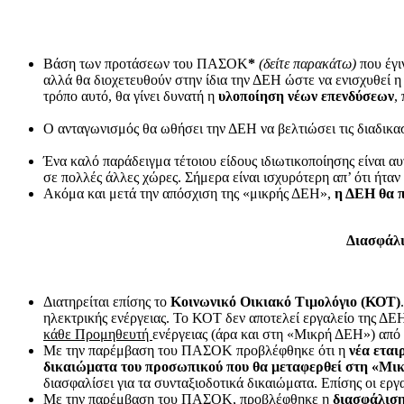
Βάση των προτάσεων του ΠΑΣΟΚ
*
(δείτε παρακάτω)
που έγι
αλλά θα διοχετευθούν στην ίδια την ΔΕΗ ώστε να ενισχυθεί 
τρόπο αυτό, θα γίνει δυνατή η
υλοποίηση νέων επενδύσεων
,
Ο ανταγωνισμός θα ωθήσει την ΔΕΗ να βελτιώσει τις διαδικασίε
Ένα καλό παράδειγμα τέτοιου είδους ιδιωτικοποίησης είναι α
σε πολλές άλλες χώρες. Σήμερα είναι ισχυρότερη απ’ ότι ήταν 
Ακόμα και μετά την απόσχιση της «μικρής ΔΕΗ»,
η ΔΕΗ θα π
Διασφάλι
Διατηρείται επίσης το
Κοινωνικό Οικιακό Τιμολόγιο (ΚΟΤ)
ηλεκτρικής ενέργειας. Το ΚΟΤ δεν αποτελεί εργαλείο της ΔΕ
κάθε Προμηθευτή
ενέργειας (άρα και στη «Μικρή ΔΕΗ») από
Με την παρέμβαση του ΠΑΣΟΚ προβλέφθηκε ότι η
νέα εται
δικαιώματα του προσωπικού που θα μεταφερθεί στη «Μ
διασφαλίσει για τα συνταξιοδοτικά δικαιώματα. Επίσης οι ερ
Με την παρέμβαση του ΠΑΣΟΚ, προβλέφθηκε η
διασφάλιση