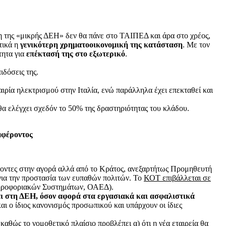
η της «μικρής ΔΕΗ» δεν θα πάνε στο ΤΑΙΠΕΔ και άρα στο χρέος,
τικά η
γενικότερη χρηματοοικονομική της κατάσταση
. Με τον
τητα για
επέκτασή της στο εξωτερικό
.
ιδόσεις της.
ιρία ηλεκτρισμού στην Ιταλία, ενώ παράλληλα έχει επεκταθεί και
θα ελέγχει σχεδόν το 50% της δραστηριότητας του κλάδου.
μφέροντος
χοντες στην αγορά αλλά από το Κράτος, ανεξαρτήτως Προμηθευτή
 για την προστασία των ευπαθών πολιτών. Το
ΚΟΤ επιβάλλεται σε
Πληροφοριακών Συστημάτων, ΟΑΕΔ).
νται στη ΔΕΗ, όσον αφορά στα εργασιακά και ασφαλιστικά
αι ο ίδιος κανονισμός προσωπικού και υπάρχουν οι ίδιες
καθώς το νομοθετικό πλαίσιο προβλέπει α) ότι η νέα εταιρεία θα