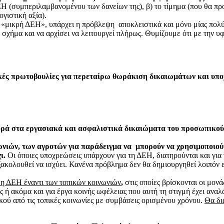
 (συμπεριλαμβανομένου των δανείων της), β) το τίμημα (που θα προ
γιστική αξία).
«μικρή ΔΕΗ», υπάρχει η πρόβλεψη αποκλειστικά και μόνο μίας πολύ 
ο σχήμα και να αρχίσει να λειτουργεί πλήρως. Θυμίζουμε ότι με την 
κές πρωτοβουλίες για περεταίρω θωράκιση δικαιωμάτων και υπ
αφορά στα εργασιακά και ασφαλιστικά δικαιώματα του προσωπικο
νιών, των αγροτών για παράδειγμα να μπορούν να χρησιμοποιούν
ι.
Οι όποιες υποχρεώσεις υπάρχουν για τη ΔΕΗ, διατηρούνται και για 
ξακολουθεί να ισχύει. Κανένα πρόβλημα δεν θα δημιουργηθεί λοιπόν εί
 η ΔΕΗ έναντι των τοπικών κοινωνιών
,
στις οποίες βρίσκονται οι μονά
 ή ακόμα και για έργα κοινής ωφέλειας που αυτή τη στιγμή έχει αναλ
ού από τις τοπικές κοινωνίες με συμβάσεις ορισμένου χρόνου.
Θα δι