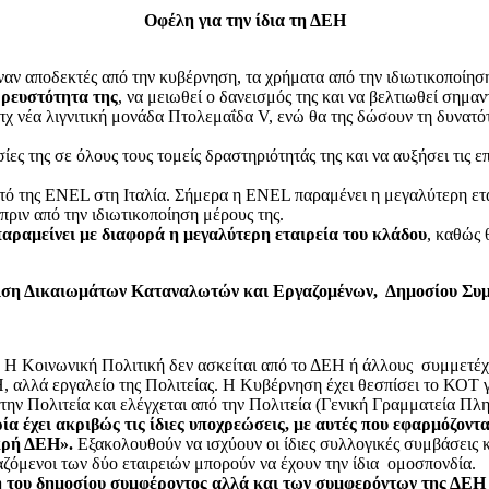
Οφέλη για την ίδια τη ΔΕΗ
ναν αποδεκτές από την κυβέρνηση, τα χρήματα από την ιδιωτικοποίησ
η
ρευστότητα της
, να μειωθεί ο δανεισμός της και να βελτιωθεί σημαν
 πχ νέα λιγνιτική μονάδα Πτολεμαΐδα V, ενώ θα της δώσουν τη δυνατό
ς της σε όλους τους τομείς δραστηριότητάς της και να αυξήσει τις επ
υτό της ENEL στη Ιταλία. Σήμερα η ENEL παραμένει η μεγαλύτερη ετα
πριν από την ιδιωτικοποίηση μέρους της.
αραμείνει με διαφορά η μεγαλύτερη εταιρεία του κλάδου
, καθώς 
ση Δικαιωμάτων Καταναλωτών και Εργαζομένων, Δημοσίου Συ
. Η Κοινωνική Πολιτική δεν ασκείται από το ΔΕΗ ή άλλους συμμετέ
Η, αλλά εργαλείο της Πολιτείας. Η Κυβέρνηση έχει θεσπίσει το ΚΟΤ
 την Πολιτεία και ελέγχεται από την Πολιτεία (Γενική Γραμματεία 
ρία έχει ακριβώς τις ίδιες υποχρεώσεις, με αυτές που εφαρμόζο
ικρή ΔΕΗ».
Εξακολουθούν να ισχύουν οι ίδιες συλλογικές συμβάσεις κ
γαζόμενοι των δύο εταιρειών μπορούν να έχουν την ίδια ομοσπονδία.
 του δημοσίου συμφέροντος αλλά και των συμφερόντων της ΔΕΗ