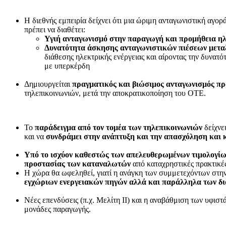
Η διεθνής εμπειρία δείχνει ότι μια ώριμη ανταγωνιστική αγο
πρέπει να διαθέτει:
Υγιή ανταγωνισμό στην παραγωγή και προμήθεια ηλ
Δυνατότητα άσκησης ανταγωνιστικών πιέσεων μετα
διάθεσης ηλεκτρικής ενέργειας και αίροντας την δυνατ
με υπερκέρδη
Δημιουργείται
πραγματικός και βιώσιμος ανταγωνισμός πρ
τηλεπικοινωνιών, μετά την αποκρατικοποίηση του ΟΤΕ.
Το
παράδειγμα από τον τομέα των τηλεπικοινωνιών
δείχνε
και να
συνδράμει στην ανάπτυξη και την απασχόληση και 
Υπό το ισχύον καθεστώς των απελευθερωμένων τιμολογί
προστασίας των καταναλωτών
από καταχρηστικές πρακτικές
Η χώρα θα ωφεληθεί, γιατί η ανάγκη των συμμετεχόντων στην 
εγχώριων ενεργειακών πηγών αλλά και παράλληλα των δια
Νέες επενδύσεις (π.χ. Μελίτη ΙΙ) και η αναβάθμιση των υφι
μονάδες παραγωγής.