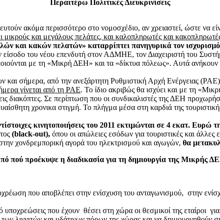
Περαιτέρω Πολιτικές Διευκρινίσεις
υτούν ακόμα περισσότερο στο νομοσχέδιο, αν χρειαστεί, ώστε να είν
ει μικρούς και μεγάλους πελάτες, και καλοπληρωτές και κακοπληρωτέ
αλών και κακών πελατών» καταρρίπτει πανηγυρικά τον ισχυρισ
 είσοδο του νέου επενδυτή στον ΑΔΜΗΕ, τον Διαχειριστή του Συστήμ
οιούνται με τη «Μικρή ΔΕΗ» και τα «δίκτυα πόλεως». Αυτά ανήκουν 
ουν και σήμερα, από την ανεξάρτητη Ρυθμιστική Αρχή Ενέργειας (ΡΑΕ
ήμερα γίνεται από τη ΡΑΕ
. Το ίδιο ακριβώς θα ισχύει και με τη «Μι
εις διακόπτες. Σε περίπτωση που οι συνδικαλιστές της ΔΕΗ προχωρήσ
ίσθητη χρονικα στιγμή. Το πλήγμα μέσα στη καρδιά της τουριστικής π
ντίστοιχες κινητοποιήσεις του 2011 εκτιμώνται σε 4 εκατ. Ευρώ τ
ατος
(
black
-
out
),
όπου οι απώλειες εσόδων για τουριστικές και άλλες 
 στην χονδρεμπορική αγορά του ηλεκτρισμού και αγωγών,
θα μετακυ
πό πού προέκυψε η διαδικασία για τη δημιουργία της Μικρής Δ
ποχρέωση που αποβλέπει στην ενίσχυση του ανταγωνισμού, στην ενίσχ
 υποχρεώσεις που έχουν θέσει στη χώρα οι θεσμικοί της εταίροι γι
 των λιγνιτών και υδάτινων πόρων της χώρας και να δημιουργηθούν 