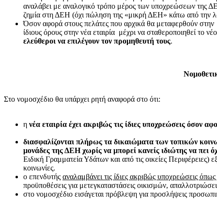
αναλάβει με αναλογικό τρόπο μέρος των υποχρεώσεων της ΔΕΗ
ζημία στη ΔΕΗ (όχι πώληση της «μικρή ΔΕΗ» κάτω από την λο
Όσον αφορά στους πελάτες που αρχικά θα μεταφερθούν στην 
ίδιους όρους στην νέα εταιρία μέχρι να σταθεροποιηθεί το νέ
ελεύθεροι να επιλέγουν τον προμηθευτή τους
.
Νομοθετι
Στο νομοσχέδιο θα υπάρχει ρητή αναφορά στο ότι:
η
νέα εταιρία έχει ακριβώς τις ίδιες υποχρεώσεις όσον 
διασφαλίζονται πλήρως τα δικαιώματα των τοπικών κοινω
μονάδες της ΔΕΗ χωρίς να μπορεί κανείς ιδιώτης να πει όχ
Ειδική Γραμματεία Υδάτων και από τις οικείες Περιφέρειες) ε
κοινωνίες.
ο επενδυτής
αναλαμβάνει τις ίδιες ακριβώς υποχρεώσεις όπως
προϋποθέσεις για μετεγκαταστάσεις οικισμών, απαλλοτριώσεις
στο νομοσχέδιο εισάγεται πρόβλεψη για προσλήψεις προσωπικ