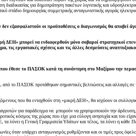
η διαδικασίας για δημοπράτηση πακέτων λιγνιτικής και υδροηλεκτρ
κό στάδιο δημιουργίας συμμετρικής ανταγωνιστικής αγοράς ηλεκτρ
 δεν εξασφαλιστούν οι προϋποθέσεις ο διαγωνισμός θα αποβεί άγ
ικρή ΔΕΗ» μπορεί να ενδιαφερθούν μόνο σοβαροί στρατηγικοί επε
μα, τις εργασιακές σχέσεις και τις άλλες δεσμεύσεις αναπτυξιακ
α που έθεσε το ΠΑΣΟΚ κατά τη συνάντηση στο Μαξίμου την περα
ου, από το ΠΑΣΟΚ προτάθηκαν σημαντικές βελτιώσεις και αλλαγές σε
αζόμενους που θα ενταχθούν στη «μικρή ΔΕΗ», θα ισχύουν οι συλλογικ
 αγροτών για παράδειγμα να μπορούν να χρησιμοποιούν την άρδευση,
 αγροτικός κόσμος της χώρας που είχε μια εύλογη ανησυχία και του εί
, τα λύνει η Γενική Γραμματεία Υδάτων και τέλος, τα λύνει η κάθε Π
ωνίες όταν υπάρχει ανταγωνισμός ρυθμίζονται και οι τιμές προς όφε