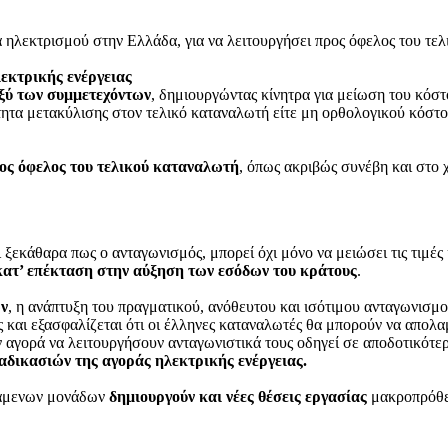
ρά ηλεκτρισμού στην Ελλάδα, για να λειτουργήσει προς όφελος του τε
εκτρικής ενέργειας
ξύ των συμμετεχόντων
, δημιουργώντας κίνητρα για μείωση του κόσ
ότητα μετακύλισης στον τελικό καταναλωτή είτε μη ορθολογικού κόστο
ος όφελος του τελικού καταναλωτή
, όπως ακριβώς συνέβη και στο
ι ξεκάθαρα πως ο ανταγωνισμός, μπορεί όχι μόνο να μειώσει τις τιμέ
κατ’ επέκταση στην αύξηση των εσόδων του κράτους
.
ων
, η ανάπτυξη του πραγματικού, ανόθευτου και ισότιμου ανταγωνισμ
 και εξασφαλίζεται ότι οι έλληνες καταναλωτές θα μπορούν να απολα
αγορά να λειτουργήσουν ανταγωνιστικά τους οδηγεί σε αποδοτικότερη
δικασιών της αγοράς ηλεκτρικής ενέργειας.
στάμενων μονάδων
δημιουργούν και νέες θέσεις εργασίας
μακροπρόθεσμ