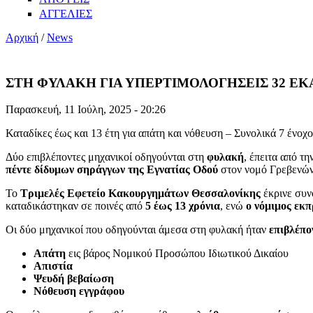
ΑΓΓΕΛΙΕΣ
Αρχική
/
News
ΣΤΗ ΦΥΛΑΚΗ ΓΙΑ ΥΠΕΡΤΙΜΟΛΟΓΗΣΕΙΣ 32 ΕΚΑ
Παρασκευή, 11 Ιούλη, 2025 - 20:26
Καταδίκες έως και 13 έτη για απάτη και νόθευση – Συνολικά 7 ένοχ
Δύο επιβλέποντες μηχανικοί οδηγούνται στη
φυλακή
, έπειτα από τ
πέντε δίδυμων σηράγγων της Εγνατίας Οδού
στον νομό Γρεβενών,
Το
Τριμελές Εφετείο Κακουργημάτων Θεσσαλονίκης
έκρινε συ
καταδικάστηκαν σε ποινές από
5 έως 13 χρόνια
, ενώ
ο νόμιμος εκ
Οι δύο μηχανικοί που οδηγούνται άμεσα στη φυλακή ήταν
επιβλέπο
Απάτη
εις βάρος Νομικού Προσώπου Ιδιωτικού Δικαίου
Απιστία
Ψευδή βεβαίωση
Νόθευση εγγράφου