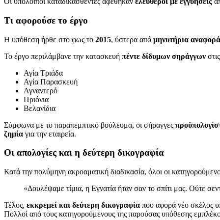
Οι υπόλοιποι καταδικασθέντες αφέθηκαν
ελεύθεροι με εγγυήσεις
απ
Τι αφορούσε το έργο
Η υπόθεση ήρθε στο φως το
2015
, ύστερα από
μηνυτήρια αναφορ
Το έργο περιλάμβανε την κατασκευή
πέντε δίδυμων σηράγγων
στις
Αγία Τριάδα
Αγία Παρασκευή
Αγναντερό
Πριόνια
Βελανίδια
Σύμφωνα με το παραπεμπτικό βούλευμα, οι σήραγγες
προϋπολογίσ
ζημία
για την εταιρεία.
Οι απολογίες και η δεύτερη δικογραφία
Κατά την πολύμηνη ακροαματική διαδικασία, όλοι οι κατηγορούμεν
«Δουλέψαμε τίμια, η Εγνατία ήταν σαν το σπίτι μας. Ούτε σεν
Τέλος,
εκκρεμεί και δεύτερη δικογραφία
που αφορά νέο σκέλος υπ
Πολλοί από τους κατηγορούμενους της παρούσας υπόθεσης εμπλέκον