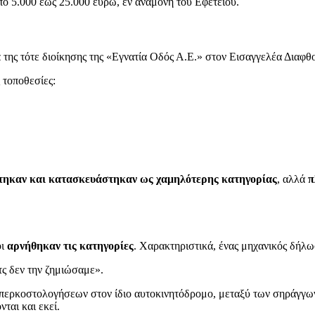
ό 5.000 έως 25.000 ευρώ, εν αναμονή του Εφετείου.
ά
της τότε διοίκησης της «Εγνατία Οδός Α.Ε.» στον Εισαγγελέα Διαφ
 τοποθεσίες:
τηκαν και κατασκευάστηκαν ως χαμηλότερης κατηγορίας
, αλλά
π
οι
αρνήθηκαν τις κατηγορίες
. Χαρακτηριστικά, ένας μηχανικός δήλω
τς δεν την ζημιώσαμε».
ερκοστολογήσεων στον ίδιο αυτοκινητόδρομο, μεταξύ των σηράγγων 
ται και εκεί.