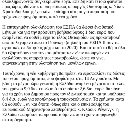
ολοκληρώνοντας συγκεκριμένα έργα. Επειδή κάτι τέτοιο φαίνεται
προς ώρας αδύνατο, ο υπηρεσιακός υπουργός Οικονομίας κ. Νίκος
Χριστοδουλάκης έχει κάνει επίσημο αίτημα για παράταση του
τρέχοντος προγράμματος κατά ένα χρόνο.
Η επιτυχημένη ολοκλήρωση του ΕΣΠΑ θα δώσει ένα θετικό
μήνυμα και για την πρόσθετη βοήθεια ύψους 1 δισ. ευρώ που
αναμένεται να δοθεί μέχρι το τέλος Οκτωβρίου ως προκαταβολή
από το λεγόμενο πακέτο Γιούνκερ (δηλαδή του ΕΣΠΑ ΙΙ συν τις
αγροτικές επιδοτήσεις μέχρι και το 2020). Και σε αυτό το θέμα όλα
θα εξαρτηθούν από την ετοιμότητα των νέων υπουργών να
αναλάβουν τις απαραίτητες πρωτοβουλίες, ώστε να γίνει
επανεκκίνηση στην υλοποίηση των μεγάλων έργων.
Ταυτόχρονα, η νέα κυβέρνηση θα πρέπει να εξασφαλίσει τις δόσεις
του νέου προγράμματος που ψηφίστηκε στις 14 Αυγούστου. Με
βάση τα μέχρι τώρα γνωστά, η Ελλάδα αναμένει μέχρι και το τέλος
του χρόνου 9,9 δισ. ευρώ από τα οποία τα 2,6 δισ. ευρώ θα πάνε
για τα χρέη του Δημοσίου προς τον ιδιωτικό τομέα και τα υπόλοιπα
6,4 δισ. ευρώ για αποπληρωμή τοκοχρεολυσίων. Τα χρήματα αυτά
θα δοθούν... αν και όποτε -όπως είπε και ο επικεφαλής του
Ευρωπαϊκού Μηχανισμού Σταθερότητας κ. Κλάους Ρέγλινγκ- η
Ελλάδα εφαρμόσει τα προαπαιτούμενα, που έχουν συμφωνηθεί
στο πρόγραμμα.