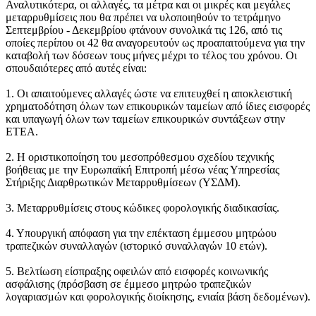
Αναλυτικότερα, οι αλλαγές, τα μέτρα και οι μικρές και μεγάλες
μεταρρυθμίσεις που θα πρέπει να υλοποιηθούν το τετράμηνο
Σεπτεμβρίου - Δεκεμβρίου φτάνουν συνολικά τις 126, από τις
οποίες περίπου οι 42 θα αναγορευτούν ως προαπαιτούμενα για την
καταβολή των δόσεων τους μήνες μέχρι το τέλος του χρόνου. Οι
σπουδαιότερες από αυτές είναι:
1. Οι απαιτούμενες αλλαγές ώστε να επιτευχθεί η αποκλειστική
χρηματοδότηση όλων των επικουρικών ταμείων από ίδιες εισφορές
και υπαγωγή όλων των ταμείων επικουρικών συντάξεων στην
ΕΤΕΑ.
2. Η οριστικοποίηση του μεσοπρόθεσμου σχεδίου τεχνικής
βοήθειας με την Ευρωπαϊκή Επιτροπή μέσω νέας Υπηρεσίας
Στήριξης Διαρθρωτικών Μεταρρυθμίσεων (ΥΣΔΜ).
3. Μεταρρυθμίσεις στους κώδικες φορολογικής διαδικασίας.
4. Υπουργική απόφαση για την επέκταση έμμεσου μητρώου
τραπεζικών συναλλαγών (ιστορικό συναλλαγών 10 ετών).
5. Βελτίωση είσπραξης οφειλών από εισφορές κοινωνικής
ασφάλισης (πρόσβαση σε έμμεσο μητρώο τραπεζικών
λογαριασμών και φορολογικής διοίκησης, ενιαία βάση δεδομένων).