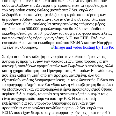
Πιο συγκεκριμένα, το πρώτο που θα πρέπει να αντιμετωπίσουν
όσοι αναλάβουν την Δευτέρα την εξουσία είναι τα τεράστια χρέη
του Δημοσίου στους ιδιώτες (κοντά στα 7 δισ. ευρώ σε
ληξιπρόθεσμες και νέες οφειλές) και η τεράστια υστέρηση των
δημόσιων εσόδων, που φτάνει κοντά στα 3 δισ. ευρώ στα τέλη
Αυγούστου. Οι δυσκολίες θα συνεχιστούν τις επόμενες μέρες,
αφού περίπου 500.000 φορολογούμενοι θα λάβουν πρόσθετα
εκκαθαριστικά για να πληρώσουν τον αυξημένο φόρο πολυτελείας
και προκαταβολές φόρου για αγρότες, Α.Ε. και ΕΠΕ. Επόμενο...
επεισόδιο θα είναι τα εκκαθαριστικά του ΕΝΦΙΑ και τον Νοέμβριο
τα τέλη κυκλοφορίας.
Σε ό,τι αφορά την κάλυψη των τεράστιων καθυστερήσεων στις
πληρωμές προμηθευτών των νοσοκομείων, τους πόρους για την
απονομή συντάξεων προμηθευτών των Σωμάτων Ασφαλείας, αλλά
και τη χρηματοδότηση του Προγράμματος Δημοσίων Επενδύσεων,
που έχει λάβει τη μισή από την προγραμματισμένη, όλα θα
εξαρτηθούν από τις διαπραγματεύσεις με τους δανειστές. Ειδικά για
το πρόγραμμα Δημόσιων Επενδύσεων, η νέα κυβέρνηση θα πρέπει
να εξασφαλίσει και να αποπληρώσει έργα προϋπολογισμού ύψους
περίπου 5 δισ. ευρώ, τα οποία στη συντριπτική πλειοψηφία τους
είναι συνχρηματοδοτούμενα από την Ε.Ε. Η υπηρεσιακή
κυβέρνηση διά του υπουργού Οικονομίας έχει κάνει την
προσπάθεια να περισώσει κονδύλια περίπου 2 δισ. ευρώ του
ΕΣΠΑ που είχαν δεσμευτεί για απορροφηθούν μέχρι και το 2015