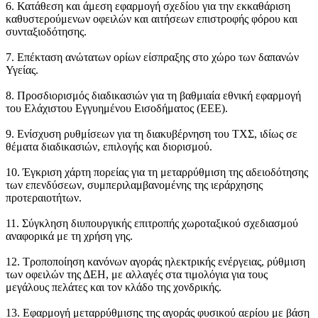
6. Κατάθεση και άμεση εφαρμογή σχεδίου για την εκκαθάριση
καθυστερούμενων οφειλών και αιτήσεων επιστροφής φόρου και
συνταξιοδότησης.
7. Επέκταση ανώτατων ορίων είσπραξης στο χώρο των δαπανών
Υγείας.
8. Προσδιορισμός διαδικασιών για τη βαθμιαία εθνική εφαρμογή
του Ελάχιστου Εγγυημένου Εισοδήματος (ΕΕΕ).
9. Ενίσχυση ρυθμίσεων για τη διακυβέρνηση του ΤΧΣ, ιδίως σε
θέματα διαδικασιών, επιλογής και διορισμού.
10. Έγκριση χάρτη πορείας για τη μεταρρύθμιση της αδειοδότησης
των επενδύσεων, συμπεριλαμβανομένης της ιεράρχησης
προτεραιοτήτων.
11. Σύγκληση διυπουργικής επιτροπής χωροταξικού σχεδιασμού
αναφορικά με τη χρήση γης.
12. Τροποποίηση κανόνων αγοράς ηλεκτρικής ενέργειας, ρύθμιση
των οφειλών της ΔΕΗ, με αλλαγές στα τιμολόγια για τους
μεγάλους πελάτες και τον κλάδο της χονδρικής.
13. Εφαρμογή μεταρρύθμισης της αγοράς φυσικού αερίου με βάση