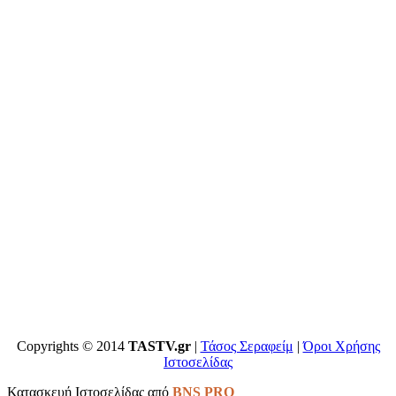
Copyrights © 2014
TASTV.gr
|
Τάσος Σεραφείμ
|
Όροι Χρήσης
Ιστοσελίδας
Κατασκευή Ιστοσελίδας από
BNS PRO