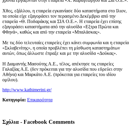
χρόνια εργάζονταν στην εταιρεία «Χ. Καραγεώργου και Σία Ο.Ε.».
Χθες, εξάλλου, η εταιρεία εγκαινίασε δύο καταστήματα στο Ιλιον,
τα οποία είχε εξαγοράσει τον περασμένο Δεκέμβριο από την
εταιρεία «Θ. Ποδαράκης και ΣΙΑ Ο.Ε.». Η εταιρεία έχει επίσης
εξαγοράσει καταστήματα από την αλυσίδα «Εξτρα Πρώτα και
Φθηνά», καθώς και από την εταιρεία «Μπαλάσκας».
Με τις δύο τελευταίες εταιρείες έχει κάνει συμφωνία και η εταιρεία
«Σκλαβενίτης», η οποία προβλέπει τη μίσθωση καταστημάτων
αυτών, όπως άλλωστε έπραξε και με την αλυσίδα «Δούκας».
Η Διαμαντής Μασούτης Α.Ε., τέλος, απέκτησε τις εταιρείες
Γαλαξίας Α.Ε. (δεν πρόκειται για την αλυσίδα που εδρεύει στην
Αθήνα) και Μαρκάτο Α.Ε. (πρόκειται για εταιρείες του ιδίου
ομίλου).
http://www.kathimerini.gr/
Κατηγορία:
Επικαιρότητα
Σχόλια - Facebook Comments