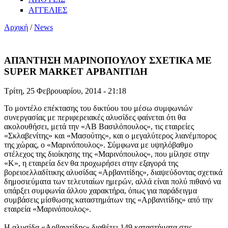
ΑΓΓΕΛΙΕΣ
Αρχική
/
News
ΑΠΆΝΤΗΣΗ ΜΑΡΙΝΟΠΟΥΛΟΥ ΣΧΕΤΙΚΑ ΜΕ
SUPER MARKET ΑΡΒΑΝΙΤΙΔΗ
Τρίτη, 25 Φεβρουαρίου, 2014 - 21:18
Το μοντέλο επέκτασης του δικτύου του μέσω συμφωνιών
συνεργασίας με περιφερειακές αλυσίδες φαίνεται ότι θα
ακολουθήσει, μετά την «ΑΒ Βασιλόπουλος», τις εταιρείες
«Σκλαβενίτης» και «Μασούτης», και ο μεγαλύτερος λιανέμπορος
της χώρας, ο «Μαρινόπουλος». Σύμφωνα με υψηλόβαθμο
στέλεχος της διοίκησης της «Μαρινόπουλος», που μίλησε στην
«Κ», η εταιρεία δεν θα προχωρήσει στην εξαγορά της
βορειοελλαδίτικης αλυσίδας «Αρβανιτίδης», διαψεύδοντας σχετικά
δημοσιεύματα των τελευταίων ημερών, αλλά είναι πολύ πιθανό να
υπάρξει συμφωνία άλλου χαρακτήρα, όπως για παράδειγμα
συμβάσεις μίσθωσης καταστημάτων της «Αρβανιτίδης» από την
εταιρεία «Μαρινόπουλος».
Η αλυσίδα «Αρβανιτίδης» διαθέτει 149 καταστήματα στις