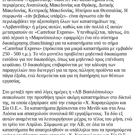
περιφέρειες Ανατολικής Μακεδονίας και Θράκης, Δυτικής
Μακεδονίας, Κεντρικής Μακεδονίας, Ηπείρου και Θεσσαλίας. Η
συμφωνία –εάν βεβαίως υπάρξει– είναι άγνωστο εάν θα
περιλαμβάνει την αξιοποίηση όλων των καταστημάτων της
«Αρβανιτίδης» ή μέρος αυτών, καθώς και εάν πολλά εξ αυτών
μετατραπούν σε «Carrefour Express». Υπενθυμίζεται, πάντως, ότι
από πέρυσι η «Μαρινόπουλος» εφαρμόζει ένα νέο σύστημα
δικαιόχρησης (franchising) για τα καταστήματα υπό το σήμα
«Carrefour Express» (πρόκειται για μικρά καταστήματα με εμβαδόν
250 - 500 τ.μ.). Το νέο μοντέλο προβλέπει μηδενικά δικαιώματα
εισόδου για τον δικαιοδόχο, όπως και μηδενικό προς επένδυση
κεφάλαιο. Ο δικαιοδόχος επιβαρύνεται με την κάλυψη των
παραγγελιών που διενεργεί για τα προς πώληση προϊόντα και τα
πάγια έξοδα, ενώ δεσμεύεται και για τη διατήρηση των θέσεων
εργασίας.
Στο μεταξύ πριν από λίγες ημέρες η «ΑΒ Βασιλόπουλος»
ανακοίνωσε την προσθήκη τριών ακόμη καταστημάτων στο δίκτυό
της, τα οποία εξαγόρασε από την εταιρεία «Χ. Καραγεώργου και
Σία Ο.Ε.». Τα καταστήματα βρίσκονται στο Μενίδι και στα Ανω
Λιόσια και απασχολούν συνολικά 60 εργαζόμενους. Τα δύο εξ
αυτών αναμένεται να λειτουργήσουν μέχρις το τέλος του μήνα, ενώ
το τρίτο τον Απρίλιο. Σύμφωνα με την ΑΒ, σε όλα τα νέα
καταστήματα θα απασχοληθούν οι υπάλληλοι που τα προηγούμενα