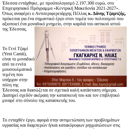
Έδεσσα εντάχθηκε, με προϋπολογισμό 2.197.300 ευρώ, στο
Επιχειρησιακό Πρόγραμμα «Κεντρική Μακεδονία 2021-2027».
Όπως αναφέρει ο Αντιπεριφερειάρχης Πέλλας
κ. Δάνης Τζαμτζής,
πρόκειται για ένα σημαντικό έργο στον τομέα του πολιτισμού που
αξιοποιεί ένα μοναδικό μνημείο, στην καρδιά του αστικού ιστού
της Έδεσσας.
Το Γενί Τζαμί
(Yeni Camii),
είναι το μοναδικό
από τα εννέα
μουσουλμανικά
τεμένη που
υπήρχαν στην
πόλη της
Έδεσσας και διασώζεται σε σχετικά καλή κατάσταση σήμερα.
Διατηρεί σχεδόν ακέραιη την κατασκευή του και τον επιβλητικό
μιναρέ στο σύνολο της κατασκευής του.
Το ενταχθέν έργο, αφορά στην αντιμετώπιση των προβλημάτων
υγρασίας και διαμπερών ή/και κατακόρυφων ρηγματώσεων στις