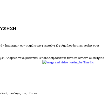
ΑΥΞΗΣΗ
ικό «ξεπάγωμα» των ωριμάνσεων (τριετιών). Ωφελημένοι θα είναι κυρίως όσοι
ηθεί. Απομένει να συμφωνηθεί με τους εκπροσώπους των Θεσμών εάν οι αυξήσεις
ελικές αποδοχές τους: Για να