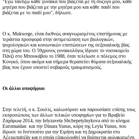
"Εγώ ταυτίζω κάθε γυναίκα που βιάζεται με τη σύζυγο μου, κάθε
μητέρα που βιάζεται με την μητέρα μου και κάθε παιδί που
βιάζεται με το παιδί μου", δήλωσε.
Ο κ. Mukwege, είναι διεθνώς αναγνωρισμένος επιστήμονας με
τεράστια προσφορά στην αντιμετώπιση των βιολογικών,
ψυχολογικών και κοινωνικών επιπτώσεων της σεξουαλικής βίας
στη χώρα του. Ο 59χρονος γυναικολόγος ίδρυσε το νοσοκομείο
Πάνζι στο Μπουκάβου το 1988, όταν τελείωσε ο πόλεμος στο
Κονγκό, όπου ακόμα και σήμερα θεραπεύει θύματα σεξουαλικής
βίας που έχουν υποστεί σοβαρούς τραυματισμούς.
Οι άλλοι υποψήφιοι
Στην τελετή, ο κ. Σουλτς, καλωσόρισε και παρουσίασε επίσης τους
εκπροσώπους των άλλων τελικών υποψηφίων για το Βραβείο
Ζαχάρωφ 2014, την Ielyzaveta Shchepetylnykova από το κίνημα
Euromaidan και την Dinara Yunus, κόρη της Leyla Yunus, που
ίδρυσε το Ινστιτούτο για την Ειρήνη και τη Δημοκρατία στο
Αζερμπαϊτζάν και η οποία εξακολουθεί να βρίσκεται φυλακισμένη.