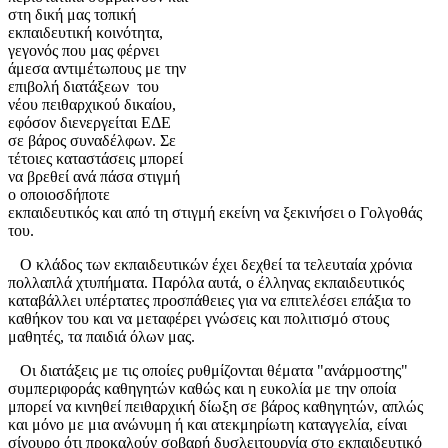
στη δική μας τοπική
εκπαιδευτική κοινότητα,
γεγονός που μας φέρνει
άμεσα αντιμέτωπους με την
επιβολή διατάξεων του
νέου πειθαρχικού δικαίου,
εφόσον διενεργείται ΕΔΕ
σε βάρος συναδέλφων. Σε
τέτοιες καταστάσεις μπορεί
να βρεθεί ανά πάσα στιγμή
ο οποιοσδήποτε
εκπαιδευτικός και από τη στιγμή εκείνη να ξεκινήσει ο Γολγοθάς
του.
Ο κλάδος των εκπαιδευτικών έχει δεχθεί τα τελευταία χρόνια
πολλαπλά χτυπήματα. Παρόλα αυτά, ο έλληνας εκπαιδευτικός
καταβάλλει υπέρτατες προσπάθειες για να επιτελέσει επάξια το
καθήκον του και να μεταφέρει γνώσεις και πολιτισμό στους
μαθητές, τα παιδιά όλων μας.
Οι διατάξεις με τις οποίες ρυθμίζονται θέματα "ανάρμοστης"
συμπεριφοράς καθηγητών καθώς και η ευκολία με την οποία
μπορεί να κινηθεί πειθαρχική δίωξη σε βάρος καθηγητών, απλώς
και μόνο με μια ανώνυμη ή και ατεκμηρίωτη καταγγελία, είναι
σίγουρο ότι προκαλούν σοβαρή δυσλειτουργία στο εκπαιδευτικό