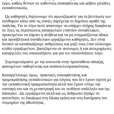
έργο, καθώς θέτουν σε καθεστώς ανασφάλειας και φόβου χιλιάδες
εκπαιδευτικούς.
Ως καθηγητές δηλώνουμε ότι αγωνιζόμαστε για τη βελτίωση των
συνθηκών κάτω από τις οποίες παρέχεται το δημόσιο αγαθό της
παιδείας. Για το λόγο αυτό απαιτούμε να υπάρχει πλήρης διαφάνεια
σε όλες τις περιπτώσεις καταγγελιών εναντίον συναδέλφων,
προκειμένου να λάμπει η αλήθεια και να μη στιγματίζονται άδικα
και προσβλητικά συνάδελφοι εργαζόμενοι καθηγητές. Δεν είναι
δυνατό να καταδικάζουμε ανθρώπους και μαζί τους έναν ολόκληρο
κλάδο εργαζομένων, βασιζόμενοι σε ανώνυμες ή και ατεκμηρίωτες
καταγγελίες του οποιουδήποτε και για τον οποιονδήποτε λόγο.
Συμπορευόμαστε με την κοινωνία στην προσπάθεια πάταξης
φαινομένων παθογένειας και αναποτελεσματικότητας.
Καταγγέλλουμε όμως πρακτικές συκοφάντησης και
τρομοκράτησης εκπαιδευτικών για λόγους που δεν έχουν σχέση με
την εκπαιδευτική πραγματικότητα αλλά που έχουν στόχο την
υποταγή του και τη μεταστροφή του σε πειθήνιο υπάλληλο και όχι
δάσκαλο. Ως εργαζόμενοι αλλά και ως άνθρωποι ζητάμε το
αυτονόητο, το δικαίωμα στη δίκαιη κρίση και στη διατήρηση του
τεκμηρίου της αθωότητας.