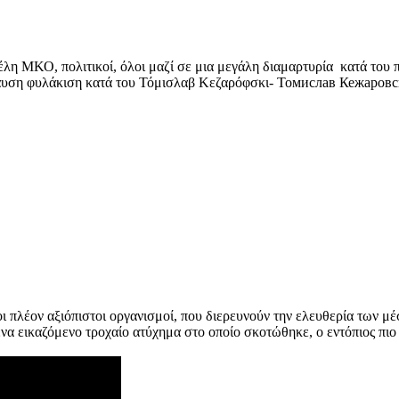
έλη ΜΚΟ, πολιτικοί, όλοι μαζί σε μια μεγάλη διαμαρτυρία κατά του
ση φυλάκιση κατά του Τόμισλαβ Κεζαρόφσκι- Томислав Кежаровски
ι πλέον αξιόπιστοι οργανισμοί, που διερευνούν την ελευθερία των μ
ένα εικαζόμενο τροχαίο ατύχημα στο οποίο σκοτώθηκε, ο εντόπιος πι