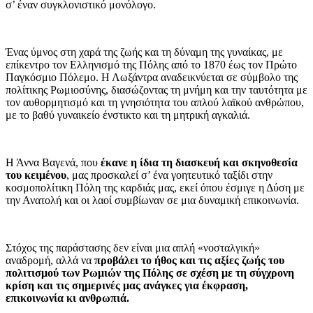
σ’ έναν συγκλονιστικό μονόλογο.
Ένας ύμνος στη χαρά της ζωής και τη δύναμη της γυναίκας, με
επίκεντρο τον Ελληνισμό της Πόλης από το 1870 έως τον Πρώτο
Παγκόσμιο Πόλεμο. Η Λωξάντρα αναδεικνύεται σε σύμβολο της
πολίτικης Ρωμιοσύνης, διασώζοντας τη μνήμη και την ταυτότητα με
τον αυθορμητισμό και τη γνησιότητα του απλού λαϊκού ανθρώπου,
με το βαθύ γυναικείο ένστικτο και τη μητρική αγκαλιά.
Η Άννα Βαγενά, που
έκανε η ίδια τη διασκευή και σκηνοθεσία
του κειμένου
, μας προσκαλεί σ’ ένα γοητευτικό ταξίδι στην
κοσμοπολίτικη Πόλη της καρδιάς μας, εκεί όπου έσμιγε η Δύση με
την Ανατολή και οι λαοί συμβίωναν σε μια δυναμική επικοινωνία.
Στόχος της παράστασης δεν είναι μια απλή «νοσταλγική»
αναδρομή, αλλά να
προβάλει το ήθος και τις αξίες ζωής του
πολιτισμού των Ρωμιών της Πόλης σε σχέση με τη σύγχρονη
κρίση και τις σημερινές μας ανάγκες για έκφραση,
επικοινωνία
κι ανθρωπιά.