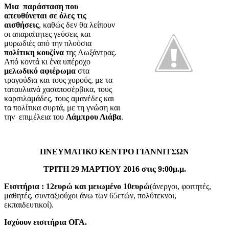
Μια παράσταση που
απευθύνεται σε όλες τις
αισθήσεις
, καθώς δεν θα λείπουν
οι απαραίτητες γεύσεις και
μυρωδιές από την πλούσια
πολίτικη κουζίνα
της Λωξάντρας.
Από κοντά κι ένα υπέροχο
μελωδικό αφιέρωμα
στα
τραγούδια και τους χορούς, με τα
ταταυλιανά χασαποσέρβικα, τους
καρσιλαμάδες, τους αμανέδες και
τα πολίτικα συρτά, με τη γνώση και
την επιμέλεια του
Λάμπρου Λιάβα
.
ΠΝΕΥΜΑΤΙΚΟ ΚΕΝΤΡΟ ΓΙΑΝΝΙΤΣΩΝ
ΤΡΙΤΗ 29 ΜΑΡΤΙΟΥ 2016 στις 9:00μ.μ.
Εισιτήρια : 12ευρώ και μειωμένο 10ευρώ
(άνεργοι, φοιτητές,
μαθητές, συνταξιούχοι άνω των 65ετών, πολύτεκνοι,
εκπαιδευτικοί).
Ισχύουν εισιτήρια ΟΓΑ.