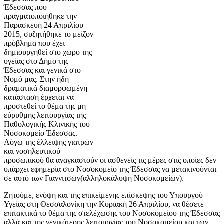
Έδεσσας που
πραγματοποιήθηκε την
Παρασκευή 24 Απριλίου
2015, συζητήθηκε το μείζον
πρόβλημα που έχει
δημιουργηθεί στο χώρο της
υγείας στο Δήμο της
Έδεσσας και γενικά στο
Νομό μας. Στην ήδη
δραματικά διαμορφωμένη
κατάσταση έρχεται να
προστεθεί το θέμα της μη
εύρυθμης λειτουργίας της
Παθολογικής Κλινικής του
Νοσοκομείο Έδεσσας.
Λόγω της έλλειψης γιατρών
και νοσηλευτικού
προσωπικού θα αναγκαστούν οι ασθενείς τις μέρες στις οποίες δεν
υπάρχει εφημερία στο Νοσοκομείο της Έδεσσας να μετακινούνται
σε αυτό των Γιαννιτσών(αλληλοκάλυψη Νοσοκομείων).
Ζητούμε, ενόψη και της επικείμενης επίσκεψης του Υπουργού
Υγείας στη Θεσσαλονίκη την Κυριακή 26 Απριλίου, να θέσετε
επιτακτικά το θέμα της στελέχωσης του Νοσοκομείου της Έδεσσας
αλλά και της γενικότερης λειτουργίας του Νοσοκομείου και των