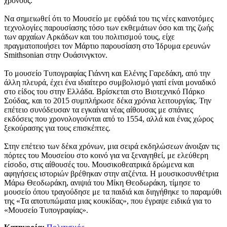
χρόνους.
Να σημειωθεί ότι το Μουσείο με εφόδιά του τις νέες καινοτόμες
τεχνολογίες παρουσίασης τόσο των εκθεμάτων όσο και της ζωής
των αρχαίων Αρκάδων και του πολιτισμού τους, είχε
πραγματοποιήσει τον Μάρτιο παρουσίαση στο Ίδρυμα ερευνών
Smithsonian στην Ουάσινγκτον.
Το μουσείο Τυπογραφίας Γιάννη και Eλένης Γαρεδάκη, από την
άλλη πλευρά, έχει ένα ιδιαίτερο συμβολισμό γιατί είναι μοναδικό
στο είδος του στην Ελλάδα. Βρίσκεται στο Βιοτεχνικό Πάρκο
Σούδας, και τo 2015 συμπλήρωσε δέκα χρόνια λειτουργίας. Την
επέτειο συνόδευσαν τα εγκαίνια νέας αίθουσας με σπάνιες
εκδόσεις που χρονολογούνται από το 1554, αλλά και ένας χώρος
ξεκούρασης για τους επισκέπτες.
Στην επέτειο των δέκα χρόνων, μια σειρά εκδηλώσεων άνοιξαν τις
πόρτες του Μουσείου στο κοινό για να ξεναγηθεί, με ελεύθερη
είσοδο, στις αίθουσές του. Μουσικοθεατρικά δρώμενα και
αφηγήσεις ιστοριών βρέθηκαν στην ατζέντα. Η μουσικοσυνθέτρια
Μάρω Θεοδωράκη, ανιψιά του Μίκη Θεοδωράκη, τίμησε το
μουσείο όπου τραγούδησε με τα παιδιά και διηγήθηκε το παραμύθι
της «Τα αποτυπώματα μιας κουκίδας», που έγραψε ειδικά για το
«Μουσείο Τυπογραφίας».