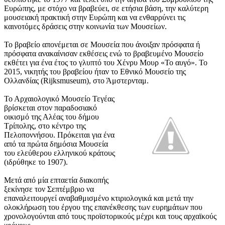
Ευρώπης, με στόχο να βραβεύει, σε ετήσια βάση, την καλύτερη
μουσειακή πρακτική στην Ευρώπη και να ενθαρρύνει τις
καινοτόμες δράσεις στην κοινωνία των Μουσείων.
Το βραβείο απονέμεται σε Μουσεία που άνοιξαν πρόσφατα ή
πρόσφατα ανακαίνισαν εκθέσεις ενώ το βραβευμένο Μουσείο
εκθέτει για ένα έτος το γλυπτό του Χένρυ Μουρ «Το αυγό». Το
2015, νικητής του βραβείου ήταν το Εθνικό Μουσείο της
Ολλανδίας (Rijksmuseum), στο Άμστερνταμ.
Το Αρχαιολογικό Μουσείο Τεγέας
βρίσκεται στον παραδοσιακό
οικισμό της Αλέας του δήμου
Τρίπολης, στο κέντρο της
Πελοποννήσου. Πρόκειται για ένα
από τα πρώτα δημόσια Μουσεία
του ελεύθερου ελληνικού κράτους
(ιδρύθηκε το 1907).
Μετά από μία επταετία διακοπής
ξεκίνησε τον Σεπτέμβριο να
επαναλειτουργεί αναβαθμισμένο κτιριολογικά και μετά την
ολοκλήρωση του έργου της επανέκθεσης των ευρημάτων που
χρονολογούνται από τους προϊστορικούς μέχρι και τους αρχαϊκούς