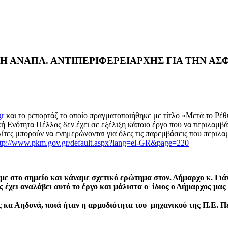
 Η ΑΝΑΠΛ. ΑΝΤΙΠΕΡΙΦΕΡΕΙΑΡΧΗΣ ΓΙΑ ΤΗΝ ΑΣ
gr
και το ρεπορτάζ το οποίο πραγματοποιήθηκε με τίτλο «Μετά το Ρέ
ή Ενότητα Πέλλας δεν έχει σε εξέλιξη κάποιο έργο που να περιλαμβ
ολίτες μπορούν να ενημερώνονται για όλες τις παρεμβάσεις που περι
ttp://www.pkm.gov.gr/default.aspx?lang=el-GR&page=220
στο σημείο και κάναμε σχετικό ερώτημα στον. Δήμαρχο κ. Γιάν
ς έχει αναλάβει αυτό το έργο και μάλιστα ο ίδιος ο Δήμαρχος μα
 κα Αηδονά, ποιά ήταν η αρμοδιότητα του μηχανικού της Π.Ε. Π