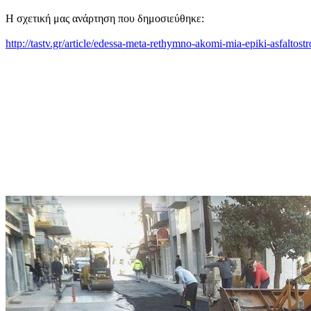
Η σχετική μας ανάρτηση που δημοσιεύθηκε:
http://tastv.gr/article/edessa-meta-rethymno-akomi-mia-epiki-asfaltostro