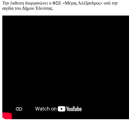
Την έκθεση διοργανώνει ο ΦΣΕ «Μέγας Αλέξανδρος» υπό την
αιγίδα του Δήμου Έδεσσας.