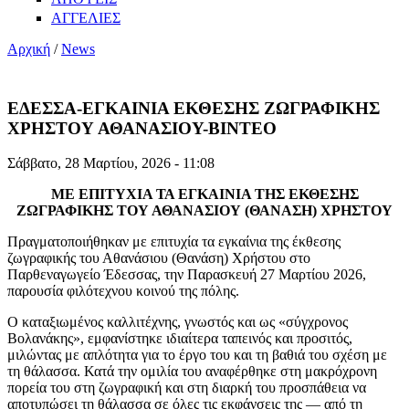
ΑΓΓΕΛΙΕΣ
Αρχική
/
News
ΕΔΕΣΣΑ-ΕΓΚΑΙΝΙΑ ΕΚΘΕΣΗΣ ΖΩΓΡΑΦΙΚΗΣ
ΧΡΗΣΤΟΥ ΑΘΑΝΑΣΙΟΥ-ΒΙΝΤΕΟ
Σάββατο, 28 Μαρτίου, 2026 - 11:08
ΜΕ ΕΠΙΤΥΧΙΑ ΤΑ ΕΓΚΑΙΝΙΑ ΤΗΣ ΕΚΘΕΣΗΣ
ΖΩΓΡΑΦΙΚΗΣ ΤΟΥ ΑΘΑΝΑΣΙΟΥ (ΘΑΝΑΣΗ) ΧΡΗΣΤΟΥ
Πραγματοποιήθηκαν με επιτυχία τα εγκαίνια της έκθεσης
ζωγραφικής του Αθανάσιου (Θανάση) Χρήστου στο
Παρθεναγωγείο Έδεσσας, την Παρασκευή 27 Μαρτίου 2026,
παρουσία φιλότεχνου κοινού της πόλης.
Ο καταξιωμένος καλλιτέχνης, γνωστός και ως «σύγχρονος
Βολανάκης», εμφανίστηκε ιδιαίτερα ταπεινός και προσιτός,
μιλώντας με απλότητα για το έργο του και τη βαθιά του σχέση με
τη θάλασσα. Κατά την ομιλία του αναφέρθηκε στη μακρόχρονη
πορεία του στη ζωγραφική και στη διαρκή του προσπάθεια να
αποτυπώσει τη θάλασσα σε όλες τις εκφάνσεις της — από τη