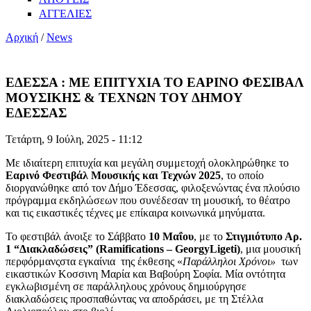
ΑΓΓΕΛΙΕΣ
Αρχική
/
News
ΕΔΕΣΣΑ : ΜΕ ΕΠΙΤΥΧΙΑ ΤΟ ΕΑΡΙΝΟ ΦΕΣΙΒΑΛ
ΜΟΥΣΙΚΗΣ & ΤΕΧΝΩΝ ΤΟΥ ΔΗΜΟΥ
ΕΔΕΣΣΑΣ
Τετάρτη, 9 Ιούλη, 2025 - 11:12
Με ιδιαίτερη επιτυχία και μεγάλη συμμετοχή ολοκληρώθηκε το
Εαρινό Φεστιβάλ Μουσικής και Τεχνών 2025
, το οποίο
διοργανώθηκε από τον Δήμο Έδεσσας, φιλοξενώντας ένα πλούσιο
πρόγραμμα εκδηλώσεων που συνέδεσαν τη μουσική, το θέατρο
και τις εικαστικές τέχνες με επίκαιρα κοινωνικά μηνύματα.
Το φεστιβάλ άνοιξε το Σάββατο
10 Μαΐου
, με το
Στιγμιότυπο Αρ.
1 “Διακλαδώσεις” (Ramifications – GeorgyLigeti)
, μια μουσική
περφόρμανςστα εγκαίνια της έκθεσης «
Παράλληλοι Χρόνοι»
των
εικαστικών Κοσσινη Μαρία και Βαβούρη Σοφία. Μία οντότητα
εγκλωβισμένη σε παράλληλους χρόνους δημιούργησε
διακλαδώσεις προσπαθώντας να αποδράσει, με τη Στέλλα