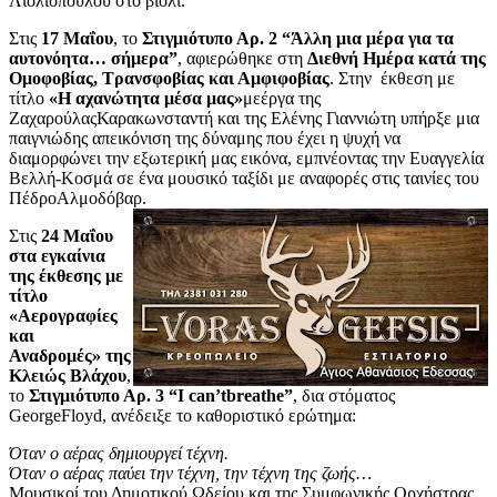
Λιολιοπούλου στο βιολί.
Στις
17 Μαΐου
, το
Στιγμιότυπο Αρ. 2 “Άλλη μια μέρα για τα
αυτονόητα… σήμερα”
, αφιερώθηκε στη
Διεθνή Ημέρα κατά της
Ομοφοβίας, Τρανσφοβίας και Αμφιφοβίας
. Στην έκθεση με
τίτλο
«Η αχανώτητα μέσα μας»
μεέργα της
ΖαχαρούλαςΚαρακωνσταντή και της Ελένης Γιαννιώτη υπήρξε μια
παιγνιώδης απεικόνιση της δύναμης που έχει η ψυχή να
διαμορφώνει την εξωτερική μας εικόνα, εμπνέοντας την Ευαγγελία
Βελλή-Κοσμά σε ένα μουσικό ταξίδι με αναφορές στις ταινίες του
ΠέδροΑλμοδόβαρ.
Στις
24 Μαΐου
στα εγκαίνια
της έκθεσης με
τίτλο
«Αερογραφίες
και
Αναδρομές» της
Κλειώς Βλάχου
,
το
Στιγμιότυπο Αρ. 3 “I can’tbreathe”
, δια στόματος
GeorgeFloyd, ανέδειξε το καθοριστικό ερώτημα:
Όταν ο αέρας δημιουργεί τέχνη.
Όταν ο αέρας παύει την τέχνη, την τέχνη της ζωής…
Μουσικοί του Δημοτικού Ωδείου και της Συμφωνικής Ορχήστρας