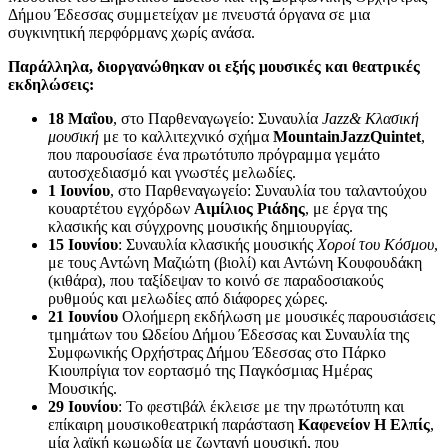
Δήμου Έδεσσας συμμετείχαν με πνευστά όργανα σε μια
συγκινητική περφόρμανς χωρίς ανάσα.
Παράλληλα, διοργανώθηκαν οι εξής μουσικές και θεατρικές
εκδηλώσεις:
18 Μαΐου
, στο Παρθεναγωγείο: Συναυλία
Jazz& Κλασική
μουσική
με το καλλιτεχνικό σχήμα
MountainJazzQuintet
,
που παρουσίασε ένα πρωτότυπο πρόγραμμα γεμάτο
αυτοσχεδιασμό και γνωστές μελωδίες.
1 Ιουνίου
, στο Παρθεναγωγείο: Συναυλία του ταλαντούχου
κουαρτέτου εγχόρδων
Αιμίλιος Ριάδης
, με έργα της
κλασικής και σύγχρονης μουσικής δημιουργίας.
15 Ιουνίου
: Συναυλία κλασικής μουσικής
Χοροί του Κόσμου
,
με τους Αντώνη Μαζιώτη (βιολί) και Αντώνη Κουφουδάκη
(κιθάρα), που ταξίδεψαν το κοινό σε παραδοσιακούς
ρυθμούς και μελωδίες από διάφορες χώρες.
21 Ιουνίου
Ολοήμερη εκδήλωση με μουσικές παρουσιάσεις
τμημάτων του Ωδείου Δήμου Έδεσσας και Συναυλία της
Συμφωνικής Ορχήστρας Δήμου Έδεσσας στο Πάρκο
Κιουπρίγια τον εορτασμό της Παγκόσμιας Ημέρας
Μουσικής.
29 Ιουνίου
: Το φεστιβάλ έκλεισε με την πρωτότυπη και
επίκαιρη μουσικοθεατρική παράσταση
Καφενείον Η Ελπίς
,
μία λαϊκή κωμωδία με ζωντανή μουσική, που