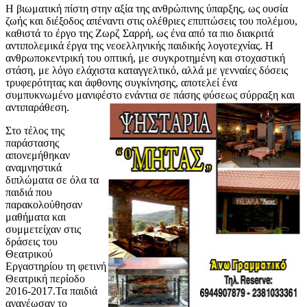
Η βιωματική πίστη στην αξία της ανθρώπινης ύπαρξης, ως ουσία
ζωής και διέξοδος απέναντι στις ολέθριες επιπτώσεις του πολέμου,
καθιστά το έργο της Ζωρζ Σαρρή, ως ένα από τα πιο διακριτά
αντιπολεμικά έργα της νεοελληνικής παιδικής λογοτεχνίας. Η
ανθρωποκεντρική του οπτική, με συγκροτημένη και στοχαστική
στάση, με λόγο ελάχιστα καταγγελτικό, αλλά με γενναίες δόσεις
τρυφερότητας και άφθονης συγκίνησης, αποτελεί ένα
συμπυκνωμένο μανιφέστο ενάντια σε πάσης φύσεως σύρραξη και
αντιπαράθεση.
Στο τέλος της
παράστασης
απονεμήθηκαν
αναμνηστικά
διπλώματα σε όλα τα
παιδιά που
παρακολούθησαν
μαθήματα και
συμμετείχαν στις
δράσεις του
Θεατρικού
Εργαστηρίου τη φετινή
Θεατρική περίοδο
2016-2017.Τα παιδιά
ανανέωσαν το