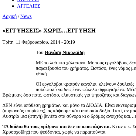
ΑΓΓΕΛΙΕΣ
Αρχική
/
News
«ΕΓΓΥΗΣΕΙΣ» ΧΩΡΙΣ…ΕΓΓΥΗΣΗ
Τρίτη, 11 Φεβρουαρίου, 2014 - 20:19
Του
Θανάση Νικολαΐδη
ΜΕ το λαό «τα χάλασαν». Με τους εργολάβους δεν
παραεξουσία του χρήματος. Ωστόσο, ένας νόμος με ν
ηθική.
ΟΙ εργολάβοι κρατούν κανάλια, κλείνουν δουλειές μ
πολύ-πολύ να δεις έναν φάκελο σφραγισμένο. Μέσα
Βρώμικης όσο ποτέ, ωστόσο, ελκυστικής για ψηφοζήτες και διαγκωνι
ΔΕΝ είναι υπόθεση χρημάτων και μόνο τα ΔΙΟΔΙΑ. Είναι εκνευρισμός
(αυριανούς τουρίστες), ας κόψουμε κάτι από αισιοδοξία. Γιατί, αν 
Αυστρία μια (φτηνή) βινιέτα στα σύνορα κι ο δρόμος ανοιχτός και
ΤΑ διόδια θα τους «ρίξουν» και δεν το υποψιάζονται.
Κι αν ο κ. 
Χρυσοχοΐδης) που ψεύδονται, χωρίς να παραιτούνται.