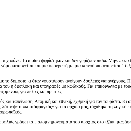
 τα χαλάνε. Τα διόδια ψηφίστηκαν και δεν γυρίζουν πίσω. Μην…εκτε
όμο καταργείται και μια υπογραφή με μια καινούρια αναιρείται. Το ξ
ε το δημόσιο κι όταν γουστάρουν ανοίγουν δουλειές για ανέργους. Πα
 του η διαπλοκή και υπογραφές με κωδικούς. Για επικοινωνία με του
ζόμενους για λίστες και πρωτιές.
 και ταπείνωση. Ατομική και εθνική, εχθρική για τον τουρίστα. Κι 
μας λάτρεψε ο «κουτόφραγκός» για τα αρχαία μας, σιχάθηκε τη λογική 
…ευρωπαϊκός.
Σουφλιάς γράφει τα…απομνημονεύματά του αραχτός στο τζάκι, μας άφη