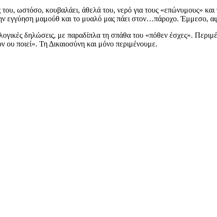
ς του, ωστόσο, κουβαλάει, άθελά του, νερό για τους «επώνυμους» κα
ην εγγύηση μαμούθ και το μυαλό μας πάει στον…πάροχο. Έμμεσο, αφ
ρολογικές δηλώσεις, με παραδίπλα τη σπάθα του «πόθεν έσχες». Περι
ον ου ποιεί». Τη Δικαιοσύνη και μόνο περιμένουμε.