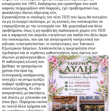
κουφώματα του 1993, διαδρόμους και εργαστήρια που κατά
καιρούς πλημμυρίζουν από διαρροές, έχει προβληματικό έως
ακατάλληλο δίκτυο ύδρευσης κλπ.
Εγκαινιάζονται οι υποδομές του νέου ΤΕΠ που όμως θα συνεχίσει
να μη λειτουργεί αυτόνομα, με τις κλινικές του νοσοκομείου να
επιφορτίζονται με την λειτουργία του. Με χωροταξικά και άλλα
προβλήματα, όπως η μη-πρόβλεψη παιδιατρικού χώρου στο ΤΕΠ
και η παραμονή του ιατρείου επειγόντων για παιδιά στο άλλο άκρο
του νοσοκομείου, που για την απογευματινή νοσηλευτική του
κάλυψη «επιστρατεύονται» οι νοσηλεύτριες των Τακτικών
Εξωτερικών Ιατρείων. Αποδεικνύεται η προχειρότητα στον
σχεδιασμό και οι τεράστιες καθυστερήσεις προς όφελος των
ιδιωτών μεγαλοεργολάβων.
Η παθολογική κλινική που
βρέθηκε τα προηγούμενα
χρόνια στα όρια της
λειτουργικής κατάρρευσης,
συνεχίζει να αντιμετωπίζει
σοβαρό πρόβλημα μόνιμης
υποστελέχωσης. Κι εδώ
αναγκαστικές μετακινήσεις
και ιδιώτες με μπλοκάκι και
όπου βγει. Παρόμοια εικόνα
σε πολλά άλλα τμήματα και
σε «μονήρεις» ειδικότητες.