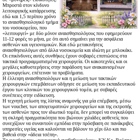
Μπροστά στον κίνδυνο
λειτουργικής κατάρρευσης
εδώ και 1,5 περίπου χρόνο
το αναισθησιολογικό τμήμα
του νοσοκομείου, που
«λειτουργεί» με δύο μόνον αναισθησιολόγους που εφημερεύουν
11-12 φορές το μήνα, με ότι αυτό σημαίνει για την ασφάλεια
ασθενών και υγειονομικών. Και εδώ μετακινήσεις
αναισθησιολόγων από άλλα νοσοκομεία και ιδιώτη με μπλοκάκι.
Οι επικίνδυνες αυτές συνθήκες έχουν σοβαρές επιπτώσεις στα
τακτικά προγραμματισμένα χειρουργεία. Οι κακοτεχνίες και οι
μεγάλες καθυστερήσεις στην παράδοση των ανακαινισμένων
χειρουργείων, επέτειναν τα προβλήματα.
Η έλλειψη αναισθησιολόγων και η μείωση των τακτικών
χειρουργικών επεμβάσεων οδήγησε σε μείωση του εκπαιδευτικού
έργου των κλινικών του χειρουργικού τομέα, με σοβαρές
συνέπειες στην ειδίκευση.
Η τεχνητή μείωση της λίστας αναμονής για μία επέμβαση, μέσω
των voucher, των απογευματινών χειρουργείων και της εκτροπής
των ασθενών προς τον ιδιωτικό τομέα, δεν μπορεί να συγκαλύψει
τη σκληρή πραγματικότητα που βιώνουν χιλιάδες ασθενείς που
συνεχίζουν να συναντούν εμπόδια στην πρόσβαση σε πανάκριβες
υπηρεσίες υγείας και καλούνται να βάλουν το χέρι όλο και πιο
βαθειά στην «άδεια τσέπη».