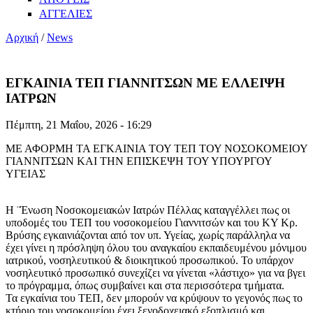
ΑΓΓΕΛΙΕΣ
Αρχική
/
News
ΕΓΚΑΙΝΙΑ ΤΕΠ ΓΙΑΝΝΙΤΣΩΝ ΜΕ ΕΛΛΕΙΨΗ
ΙΑΤΡΩΝ
Πέμπτη, 21 Μαΐου, 2026 - 16:29
ΜΕ ΑΦΟΡΜΗ ΤΑ ΕΓΚΑΙΝΙΑ ΤΟΥ ΤΕΠ ΤΟΥ ΝΟΣΟΚΟΜΕΙΟΥ
ΓΙΑΝΝΙΤΣΩΝ ΚΑΙ ΤΗΝ ΕΠΙΣΚΕΨΗ ΤΟΥ ΥΠΟΥΡΓΟΥ
ΥΓΕΙΑΣ
Η ¨Ένωση Νοσοκομειακών Ιατρών Πέλλας καταγγέλλει πως οι
υποδομές του ΤΕΠ του νοσοκομείου Γιαννιτσών και του ΚΥ Κρ.
Βρύσης εγκαινιάζονται από τον υπ. Υγείας, χωρίς παράλληλα να
έχει γίνει η πρόσληψη όλου του αναγκαίου εκπαιδευμένου μόνιμου
ιατρικού, νοσηλευτικού & διοικητικού προσωπικού. Το υπάρχον
νοσηλευτικό προσωπικό συνεχίζει να γίνεται «λάστιχο» για να βγει
το πρόγραμμα, όπως συμβαίνει και στα περισσότερα τμήματα.
Τα εγκαίνια του ΤΕΠ, δεν μπορούν να κρύψουν το γεγονός πως το
κτήριο του νοσοκομείου έχει ξενοδοχειακό εξοπλισμό και