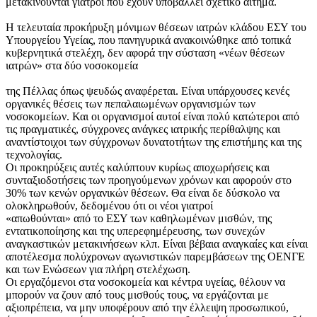
μετακινούνται γιατροί που έχουν υποβάλλει σχετικό αίτημα.
Η τελευταία προκήρυξη μόνιμων θέσεων ιατρών κλάδου ΕΣΥ του
Υπουργείου Υγείας, που πανηγυρικά ανακοινώθηκε από τοπικά
κυβερνητικά στελέχη, δεν αφορά την σύσταση «νέων θέσεων
ιατρών» στα δύο νοσοκομεία
της Πέλλας όπως ψευδώς αναφέρεται. Είναι υπάρχουσες κενές
οργανικές θέσεις των πεπαλαιωμένων οργανισμών των
νοσοκομείων. Και οι οργανισμοί αυτοί είναι πολύ κατώτεροι από
τις πραγματικές, σύγχρονες ανάγκες ιατρικής περίθαλψης και
αναντίστοιχοι των σύγχρονων δυνατοτήτων της επιστήμης και της
τεχνολογίας.
Οι προκηρύξεις αυτές καλύπτουν κυρίως αποχωρήσεις και
συνταξιοδοτήσεις των προηγούμενων χρόνων και αφορούν στο
30% των κενών οργανικών θέσεων. Θα είναι δε δύσκολο να
ολοκληρωθούν, δεδομένου ότι οι νέοι γιατροί
«απωθούνται» από το ΕΣΥ των καθηλωμένων μισθών, της
εντατικοποίησης και της υπερεφημέρευσης, των συνεχών
αναγκαστικών μετακινήσεων κλπ. Είναι βέβαια αναγκαίες και είναι
αποτέλεσμα πολύχρονων αγωνιστικών παρεμβάσεων της ΟΕΝΓΕ
και των Ενώσεων για πλήρη στελέχωση.
Οι εργαζόμενοι στα νοσοκομεία και κέντρα υγείας, θέλουν να
μπορούν να ζουν από τους μισθούς τους, να εργάζονται με
αξιοπρέπεια, να μην υποφέρουν από την έλλειψη προσωπικού,