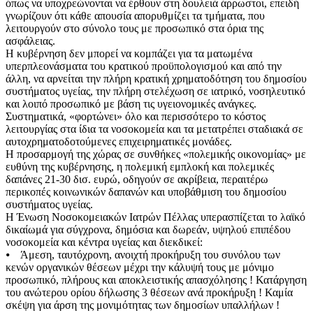
όπως να υποχρεώνονται να έρθουν στη δουλειά άρρωστοι, επειδή
γνωρίζουν ότι κάθε απουσία απορυθμίζει τα τμήματα, που
λειτουργούν στο σύνολο τους με προσωπικό στα όρια της
ασφάλειας.
Η κυβέρνηση δεν μπορεί να κομπάζει για τα ματωμένα
υπερπλεονάσματα του κρατικού προϋπολογισμού και από την
άλλη, να αρνείται την πλήρη κρατική χρηματοδότηση του δημοσίου
συστήματος υγείας, την πλήρη στελέχωση σε ιατρικό, νοσηλευτικό
και λοιπό προσωπικό με βάση τις υγειονομικές ανάγκες.
Συστηματικά, «φορτώνει» όλο και περισσότερο το κόστος
λειτουργίας στα ίδια τα νοσοκομεία και τα μετατρέπει σταδιακά σε
αυτοχρηματοδοτούμενες επιχειρηματικές μονάδες.
Η προσαρμογή της χώρας σε συνθήκες «πολεμικής οικονομίας» με
ευθύνη της κυβέρνησης, η πολεμική εμπλοκή και πολεμικές
δαπάνες 21-30 δισ. ευρώ, οδηγούν σε ακρίβεια, περαιτέρω
περικοπές κοινωνικών δαπανών και υποβάθμιση του δημοσίου
συστήματος υγείας.
Η Ένωση Νοσοκομειακών Ιατρών Πέλλας υπερασπίζεται το λαϊκό
δικαίωμά για σύγχρονα, δημόσια και δωρεάν, υψηλού επιπέδου
νοσοκομεία και κέντρα υγείας και διεκδικεί:
⦁ Άμεση, ταυτόχρονη, ανοιχτή προκήρυξη του συνόλου των
κενών οργανικών θέσεων μέχρι την κάλυψή τους με μόνιμο
προσωπικό, πλήρους και αποκλειστικής απασχόλησης ! Κατάργηση
του ανώτερου ορίου δήλωσης 3 θέσεων ανά προκήρυξη ! Καμία
σκέψη για άρση της μονιμότητας των δημοσίων υπαλλήλων !