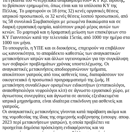
Τα εγκαίνια του «ενεργειακά αναβαθμισμένου» ΚΥ Κρ. Βρύσης,
το βρίσκουν ερημωμένο, όπως είναι και τα υπόλοιπα ΚΥ της
Πέλλας. Το μαρτυρούν οι 18 (στις 32) κενές οργανικές θέσεις
ιατρικού προσωπικού, οι 32 κενές θέσεις λοιπού προσωπικού, από
τις 58 συνολικά Συμβασιούχοι με μειωμένα δικαιώματα και σε
διαρκή εργασιακή ομηρία, καλύπτουν μικρό μέρος αυτών των
κενών. Το μαρτυρά και η δραματική μείωση των επισκέψεων στο
ΚΥ Γιαννιτσών κατά την τελευταία 15ετία, από 1000 την ημέρα στα
1000 τον μήνα.
Το υπουργείο, η ΥΠΕ και οι διοικήσεις, επιχειρούν να επιβάλουν
ως κανονικότητα, το απαράδεκτο καθεστώς των αναγκαστικών
μετακινήσεων ιατρών και άλλων υγειονομικών για την συγκάλυψη
των σοβαρών προβλημάτων χρόνιας υποστελέχωσης. Οι
αναγκαστικές μετακινήσεις αποδιοργανώνουν τμήματα,
αποκόπτουν γιατρούς από τους ασθενείς τους, διαταράσσουν τον
οικογενειακό ή προσωπικό προγραμματισμό της ζωής. Η
μετακίνηση συναδέλφων ορισμένων ειδικοτήτων (εντατικολόγοι,
αναισθησιολόγοι νεφρολόγοι κλπ) σε άγνωστο εργασιακό χώρο, με
άγνωστους συνεργάτες και άγνωστα σε αυτούς εξειδικευμένα
ιατρικά μηχανήματα, είναι ιδιαίτερα επικίνδυνη για ασθενείς και
γιατρούς.
Οι αναγκαστικές μετακινήσεις γίνονται κατά παράβαση ακόμα και
της νομοθεσίας της ίδιας της σημερινής κυβέρνησης (υπουργ. αποφ.
2023 περί μετακινήσεων γιατρών), η οποία προβλέπει να
προηγείται δημόσια πρόσκληση ενδιαφέροντος και να