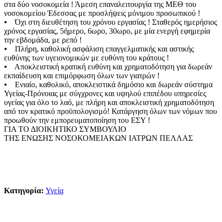
στα δύο νοσοκομεία ! Άμεση επαναλειτουργία της ΜΕΘ του
νοσοκομείου Έδεσσας με προσλήψεις μόνιμου προσωπικού !
⦁ Όχι στη διευθέτηση του χρόνου εργασίας ! Σταθερός ημερήσιος
χρόνος εργασίας, 5ήμερο, 6ωρο, 30ωρο, με μία ενεργή εφημερία
την εβδομάδα, με ρεπό !
⦁ Πλήρη, καθολική ασφάλιση επαγγελματικής και αστικής
ευθύνης των υγειονομικών με ευθύνη του κράτους !
⦁ Αποκλειστική κρατική ευθύνη και χρηματοδότηση για δωρεάν
εκπαίδευση και επιμόρφωση όλων των γιατρών !
⦁ Ενιαίο, καθολικό, αποκλειστικά δημόσιο και δωρεάν σύστημα
Υγείας-Πρόνοιας με σύγχρονες και υψηλού επιπέδου υπηρεσίες
υγείας για όλο το λαό, με πλήρη και αποκλειστική χρηματοδότηση
από τον κρατικό προϋπολογισμό! Κατάργηση όλων των νόμων που
προωθούν την εμπορευματοποίηση του ΕΣΥ !
ΓΙΑ ΤΟ ΔΙΟΙΚΗΤΙΚΟ ΣΥΜΒΟΥΛΙΟ
ΤΗΣ ΕΝΩΣΗΣ ΝΟΣΟΚΟΜΕΙΑΚΩΝ ΙΑΤΡΩΝ ΠΕΛΛΑΣ
Κατηγορία:
Υγεία