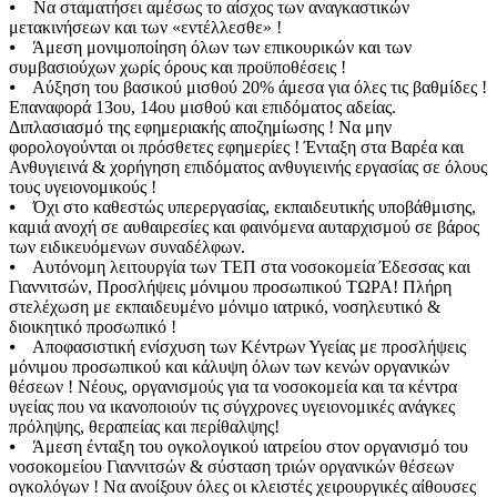
⦁ Να σταματήσει αμέσως το αίσχος των αναγκαστικών
μετακινήσεων και των «εντέλλεσθε» !
⦁ Άμεση μονιμοποίηση όλων των επικουρικών και των
συμβασιούχων χωρίς όρους και προϋποθέσεις !
⦁ Αύξηση του βασικού μισθού 20% άμεσα για όλες τις βαθμίδες !
Επαναφορά 13ου, 14ου μισθού και επιδόματος αδείας.
Διπλασιασμό της εφημεριακής αποζημίωσης ! Να μην
φορολογούνται οι πρόσθετες εφημερίες ! Ένταξη στα Βαρέα και
Ανθυγιεινά & χορήγηση επιδόματος ανθυγιεινής εργασίας σε όλους
τους υγειονομικούς !
⦁ Όχι στο καθεστώς υπερεργασίας, εκπαιδευτικής υποβάθμισης,
καμιά ανοχή σε αυθαιρεσίες και φαινόμενα αυταρχισμού σε βάρος
των ειδικευόμενων συναδέλφων.
⦁ Αυτόνομη λειτουργία των ΤΕΠ στα νοσοκομεία Έδεσσας και
Γιαννιτσών, Προσλήψεις μόνιμου προσωπικού ΤΩΡΑ! Πλήρη
στελέχωση με εκπαιδευμένο μόνιμο ιατρικό, νοσηλευτικό &
διοικητικό προσωπικό !
⦁ Αποφασιστική ενίσχυση των Κέντρων Υγείας με προσλήψεις
μόνιμου προσωπικού και κάλυψη όλων των κενών οργανικών
θέσεων ! Νέους, οργανισμούς για τα νοσοκομεία και τα κέντρα
υγείας που να ικανοποιούν τις σύγχρονες υγειονομικές ανάγκες
πρόληψης, θεραπείας και περίθαλψης!
⦁ Άμεση ένταξη του ογκολογικού ιατρείου στον οργανισμό του
νοσοκομείου Γιαννιτσών & σύσταση τριών οργανικών θέσεων
ογκολόγων ! Να ανοίξουν όλες οι κλειστές χειρουργικές αίθουσες