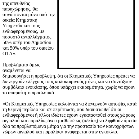
της απευθείας
παραχώρησης, θα
συνάπτονται μόνο από την
οικεία Κτηματική
Υπηρεσία και τους
ενδιαφερομένους, με
ποσοστό ανταλλάγματος
50% υπέρ του Δημοσίου
και 50% υπέρ του οικείου
ΟΤΑ».
Προβλήματα όμως
αναμένεται να
δημιουργήσει η πρόβλεψη, ότι οι Κτηματικές Υπηρεσίες πρέπει να
διενεργούν ελέγχους τους καλοκαιρινούς μήνες και να συντάξουν
συμβόλαια ενοικίασης, όπου υπάρχει εκκρεμότητα, χωρίς να έχουν
το απαραίτητο προσωπικό.
«Οι Κτηματικές Υπηρεσίες καλούνται να διενεργούν αυτοψίες κατά
τη θερινή περίοδο και σε περίπτωση, που διαπιστωθεί ότι οι
ενδιαφερόμενοι ή άλλοι ιδιώτες έχουν εγκατασταθεί στους χώρους
αιγιαλού και παραλίας άνευ μισθώσεως (αδείας) να ληφθούν άμεσα
όλα τα προβλεπόμενα μέτρα για την προστασία των κοινοχρήστων
χώρων αιγιαλού και παραλίας» αναφέρεται στην εγκύκλιο.