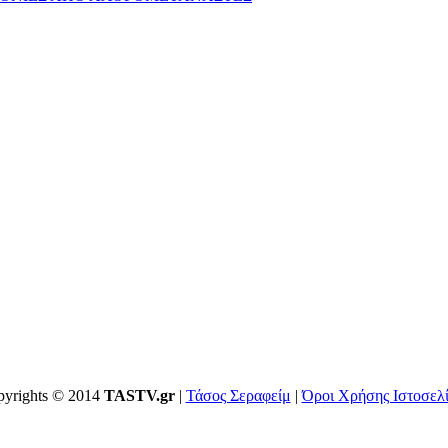
yrights © 2014
TASTV.gr
|
Τάσος Σεραφείμ
|
Όροι Χρήσης Ιστοσελ