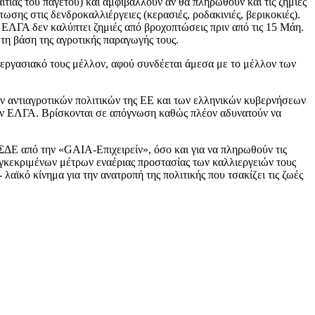
τίας του παγετού) και αμφιβάλλουν αν θα πληρωθούν και τις ζημιές
ης στις δενδροκαλλιέργειες (κερασιές, ροδακινιές, βερικοκιές).
υ ΕΛΓΑ δεν καλύπτει ζημιές από βροχοπτώσεις πριν από τις 15 Μάη.
τη βάση της αγροτικής παραγωγής τους.
 εργασιακό τους μέλλον, αφού συνδέεται άμεσα με το μέλλον των
ν αντιαγροτικών πολιτικών της ΕΕ και των ελληνικών κυβερνήσεων
 τον ΕΛΓΑ. Βρίσκονται σε απόγνωση καθώς πλέον αδυνατούν να
ΔΕ από την «GAIA-Επιχειρείν», όσο και για να πληρωθούν τις
συγκεκριμένων μέτρων εναέριας προστασίας των καλλιεργειών τους
αϊκό κίνημα για την ανατροπή της πολιτικής που τσακίζει τις ζωές