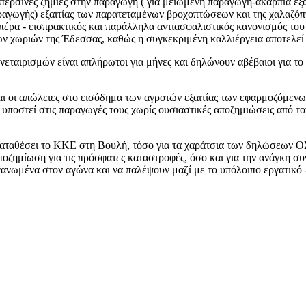
ερσινές ζημιές στην παραγωγή ( για μειωμένη παραγωγή-ακαρπία εξαι
γωγής) εξαιτίας των παρατεταμένων βροχοπτώσεων και της χαλαζόπτωσ
α πέρα - εισπρακτικός και παράλληλα αντιασφαλιστικός κανονισμός το
ων χωριών της Έδεσσας, καθώς η συγκεκριμένη καλλιέργεια αποτελεί 
εταιρισμών είναι απλήρωτοι για μήνες και δηλώνουν αβέβαιοι για το
ι οι απώλειες στο εισόδημα των αγροτών εξαιτίας των εφαρμοζόμενω
ν υποστεί στις παραγωγές τους χωρίς ουσιαστικές αποζημιώσεις από
καταθέσει το ΚΚΕ στη Βουλή, τόσο για τα χαράτσια των δηλώσεων ΟΣ
 αποζημίωση για τις πρόσφατες καταστροφές, όσο και για την ανάγκη 
νωμένα στον αγώνα και να παλέψουν μαζί με το υπόλοιπο εργατικό - λ