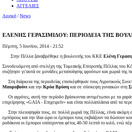
ΑΓΓΕΛΙΕΣ
Αρχική
/
News
ΕΛΕΝΗΣ ΓΕΡΑΣΙΜΙΔΟΥ: ΠΕΡΙΟΔΕΙΑ ΤΗΣ ΒΟΥ
Πέμπτη, 5 Ιουνίου, 2014 - 21:52
Στην Πέλλα ξαναβρέθηκε η βουλευτής του ΚΚΕ
Ελένη Γερασι
Συνοδευόμενη από στελέχη της Τομεακής Επιτροπής Πέλλας του Κόμμ
συζήτησε γι’αυτά σε μονάδες
μεταποίησης φρούτων και χωριά της π
Στη διάρκεια της περιοδείας επισκέφθηκαν τους Αγροτικούς Συνε
Μαυροβούνι
και την
Κρύα Βρύση
και σε σύσκεψη γυναικών στη
Σ
Οι αγρότες, αυτή την περίοδο βρίσκονται αντιμέτωποι με τα χαρά
επιχείρησης «GAIA - Επιχειρείν» και είναι πολλαπλάσια από τα περσ
Στην πλειοψηφία τους, σε πολλά χωριά της Πέλλας, είναι ακόμη α
εμπόρους και την ίδια ώρα οι έμποροι τους εκβιάζουν να δώσουν κοψ
ροδάκινα οι έμποροι υπόσχονται φέτος 40-50 λεπτά το κιλό, ενώ πέρσ