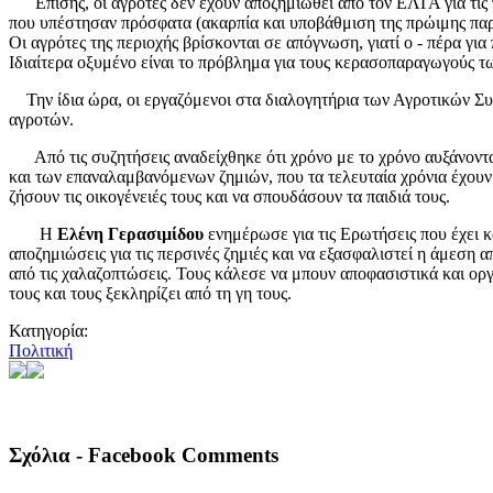
Επίσης, οι αγρότες δεν έχουν αποζημιωθεί από τον ΕΛΓΑ για τις π
που υπέστησαν πρόσφατα (ακαρπία και υποβάθμιση της πρώιμης παρα
Οι αγρότες της περιοχής βρίσκονται σε απόγνωση, γιατί ο - πέρα γι
Ιδιαίτερα οξυμένο είναι το πρόβλημα για τους κερασοπαραγωγούς τ
Την ίδια ώρα, οι εργαζόμενοι στα διαλογητήρια των Αγροτικών Συν
αγροτών.
Από τις συζητήσεις αναδείχθηκε ότι χρόνο με το χρόνο αυξάνοντα
και των επαναλαμβανόμενων ζημιών, που τα τελευταία χρόνια έχου
ζήσουν τις οικογένειές τους και να σπουδάσουν τα παιδιά τους.
Η
Ελένη Γερασιμίδου
ενημέρωσε για τις Ερωτήσεις που έχει 
αποζημιώσεις για τις περσινές ζημιές και να εξασφαλιστεί η άμεση
από τις χαλαζοπτώσεις. Τους κάλεσε να μπουν αποφασιστικά και οργα
τους και τους ξεκληρίζει από τη γη τους.
Κατηγορία:
Πολιτική
Σχόλια - Facebook Comments