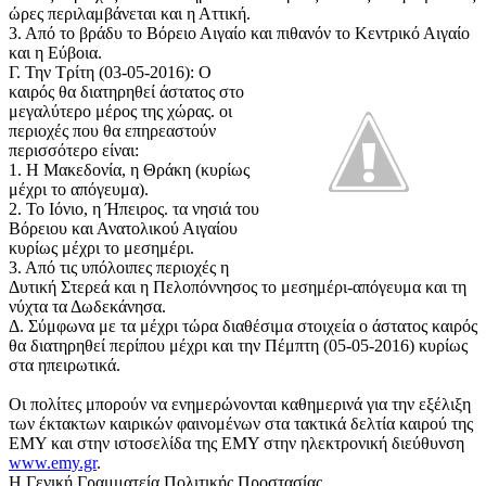
ώρες περιλαμβάνεται και η Αττική.
3. Από το βράδυ το Βόρειο Αιγαίο και πιθανόν το Κεντρικό Αιγαίο
και η Εύβοια.
Γ. Την Τρίτη (03-05-2016): Ο
καιρός θα διατηρηθεί άστατος στο
μεγαλύτερο μέρος της χώρας. οι
περιοχές που θα επηρεαστούν
περισσότερο είναι:
1. Η Μακεδονία, η Θράκη (κυρίως
μέχρι το απόγευμα).
2. Το Ιόνιο, η Ήπειρος. τα νησιά του
Βόρειου και Ανατολικού Αιγαίου
κυρίως μέχρι το μεσημέρι.
3. Από τις υπόλοιπες περιοχές η
Δυτική Στερεά και η Πελοπόννησος το μεσημέρι-απόγευμα και τη
νύχτα τα Δωδεκάνησα.
Δ. Σύμφωνα με τα μέχρι τώρα διαθέσιμα στοιχεία ο άστατος καιρός
θα διατηρηθεί περίπου μέχρι και την Πέμπτη (05-05-2016) κυρίως
στα ηπειρωτικά.
Οι πολίτες μπορούν να ενημερώνονται καθημερινά για την εξέλιξη
των έκτακτων καιρικών φαινομένων στα τακτικά δελτία καιρού της
ΕΜΥ και στην ιστοσελίδα της ΕΜΥ στην ηλεκτρονική διεύθυνση
www.emy.gr
.
Η Γενική Γραμματεία Πολιτικής Προστασίας