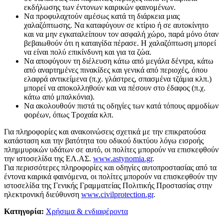
εκδήλωσης των έντονων καιρικών φαινομένων.
Να προφυλαχτούν αμέσως κατά τη διάρκεια μιας
χαλαζόπτωσης. Να καταφύγουν σε κτίριο ή σε αυτοκίνητο
και να μην εγκαταλείπουν τον ασφαλή χώρο, παρά μόνο όταν
βεβαιωθούν ότι η καταιγίδα πέρασε. Η χαλαζόπτωση μπορεί
να είναι πολύ επικίνδυνη και για τα ζώα.
Να αποφύγουν τη διέλευση κάτω από μεγάλα δέντρα, κάτω
από αναρτημένες πινακίδες και γενικά από περιοχές, όπου
ελαφρά αντικείμενα (π.χ. γλάστρες, σπασμένα τζάμια κλπ.)
μπορεί να αποκολληθούν και να πέσουν στο έδαφος (π.χ.
κάτω από μπαλκόνια).
Να ακολουθούν πιστά τις οδηγίες των κατά τόπους αρμοδίων
φορέων, όπως Τροχαία κλπ.
Για πληροφορίες και ανακοινώσεις σχετικά με την επικρατούσα
κατάσταση και την βατότητα του οδικού δικτύου λόγω εισροής
πλημμυρικών υδάτων σε αυτό, οι πολίτες μπορούν να επισκεφθούν
την ιστοσελίδα της ΕΛ.ΑΣ.
www.astynomia.gr
.
Για περισσότερες πληροφορίες και οδηγίες αυτοπροστασίας από τα
έντονα καιρικά φαινόμενα, οι πολίτες μπορούν να επισκεφθούν την
ιστοσελίδα της Γενικής Γραμματείας Πολιτικής Προστασίας στην
ηλεκτρονική διεύθυνση
www.civilprotection.gr
.
Κατηγορία:
Χρήσιμα & ενδιαφέροντα