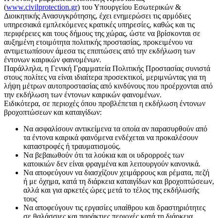
(
www.civilprotection.gr
) του Υπουργείου Εσωτερικών &
Διοικητικής Ανασυγκρότησης, έχει ενημερώσει τις αρμόδιες
υπηρεσιακά εμπλεκόμενες κρατικές υπηρεσίες, καθώς και τις
περιφέρειες και τους δήμους της χώρας, ώστε να βρίσκονται σε
αυξημένη ετοιμότητα πολιτικής προστασίας, προκειμένου να
αντιμετωπίσουν άμεσα τις επιπτώσεις από την εκδήλωση των
έντονων καιρικών φαινομένων.
Παράλληλα, η Γενική Γραμματεία Πολιτικής Προστασίας συνιστά
στους πολίτες να είναι ιδιαίτερα προσεκτικοί, μεριμνώντας για τη
λήψη μέτρων αυτοπροστασίας από κινδύνους που προέρχονται από
την εκδήλωση των έντονων καιρικών φαινομένων.
Ειδικότερα, σε περιοχές όπου προβλέπεται η εκδήλωση έντονων
βροχοπτώσεων και καταιγίδων:
Να ασφαλίσουν αντικείμενα τα οποία αν παρασυρθούν από
τα έντονα καιρικά φαινόμενα ενδέχεται να προκαλέσουν
καταστροφές ή τραυματισμούς.
Nα βεβαιωθούν ότι τα λούκια και οι υδρορροές των
κατοικιών δεν είναι φραγμένα και λειτουργούν κανονικά.
Να αποφεύγουν να διασχίζουν χειμάρρους και ρέματα, πεζή
ή με όχημα, κατά τη διάρκεια καταιγίδων και βροχοπτώσεων,
αλλά και για αρκετές ώρες μετά το τέλος της εκδήλωσής
τους
Να αποφεύγουν τις εργασίες υπαίθρου και δραστηριότητες
σε θαλάσσιες και παράκτιες περιοχές κατά τη διάρκεια