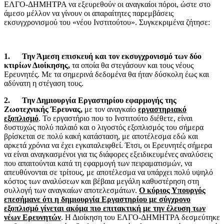
ΕΛΓΟ-ΔΗΜΗΤΡΑ να εξευρεθούν οι αναγκαίοι πόροι, ώστε στο
άμεσο μέλλον να γίνουν οι απαραίτητες παρεμβάσεις
εκσυγχρονισμού του «νέου Ινστιτούτου». Συγκεκριμένα ζήτησε:
1.
Την Άμεση επισκευή και τον εκσυγχρονισμό των δύο
κτιρίων Διοίκησης,
τα οποία θα στεγάσουν και τους νέους
Ερευνητές. Με τα σημερινά δεδομένα θα ήταν δύσκολη έως και
αδύνατη η στέγαση τους.
2.
Την Δημιουργία Εργαστηρίου εφαρμογής της
Ζωοτεχνικής Έρευνας,
με τον αναγκαίο
εργαστηριακό
εξοπλισμό
. Το εργαστήριο που το Ινστιτούτο διέθετε, είναι
δυστυχώς πολύ παλαιό και ο λιγοστός εξοπλισμός του σήμερα
βρίσκεται σε πολύ κακή κατάσταση, με αποτέλεσμα εδώ και
αρκετά χρόνια να έχει εγκαταλειφθεί. Έτσι, οι Ερευνητές σήμερα
να είναι αναγκασμένοι για τις διάφορες εξειδικευμένες αναλύσεις
που απαιτούνται κατά τη εφαρμογή των πειραματισμών, να
απευθύνονται σε τρίτους, με αποτέλεσμα να υπάρχει πολύ υψηλό
κόστος των αναλύσεων και βέβαια μεγάλη καθυστέρηση στη
συλλογή των αναγκαίων αποτελεσμάτων.
Ο κύριος Υπουργός
επεσήμανε ότι η δημιουργία Εργαστηρίου με σύγχρονο
εξοπλισμό γίνεται ακόμα πιο επιτακτική με την έλευση των
νέων Ερευνητών
. Η Διοίκηση του ΕΛΓΟ-ΔΗΜΗΤΡΑ δεσμεύτηκε