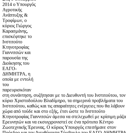
2014 ο Υπουργός
Αγροτικής
Ανάπτυξης &
Τροφίμων, ο
κύριος Γιώργος
Καρασμάνης,
επισκέφτηκε το
Ινστιτούτο
Κτηνοτροφίας
Γιαννιτσών και
παρουσία της
Διοίκησης του
ΕΛΓΟ-
ΔΗΜΗΤΡΑ, η
οποία με εντολή
του
παρευρισκόταν
στη συνάντηση, συζήτησαν με το Διευθυντή του Ινστιτούτου, τον
κύριο Χριστοδούλου Βλαδίμηρο, τα σημερινά προβλήματα του
Ινστιτούτου, καθώς και τις απαραίτητες ενέργειες που θα λάβουν
χώρα από τούδε και στο εξής, έτσι ώστε το Ινστιτούτο
Κτηνοτροφίας Γιαννιτσών άμεσα να στελεχωθεί με κρίσιμη μάζα
Ερευνητών και να εκσυγχρονιστεί σε ένα πρότυπο Κέντρο
Ζωοτεχνικής Έρευνας. Ο κύριος Υπουργός επεσήμανε στον
Πρόεδρο και τον Διευθύνοντα Σύμβουλο του ΕΛΓΟ-ΔΗΜΗΤΡΑ,