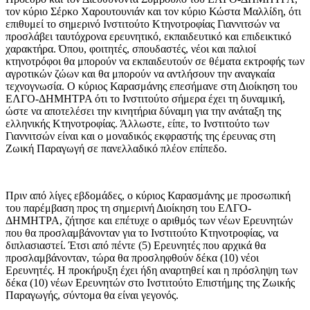
τον κύριο Σέρκο Χαρουτουνιάν και τον κύριο Κώστα Μαλλίδη, ότι
επιθυμεί το σημερινό Ινστιτούτο Κτηνοτροφίας Γιαννιτσών να
προσλάβει ταυτόχρονα ερευνητικό, εκπαιδευτικό και επιδεικτικό
χαρακτήρα. Όπου, φοιτητές, σπουδαστές, νέοι και παλιοί
κτηνοτρόφοι θα μπορούν να εκπαιδευτούν σε θέματα εκτροφής των
αγροτικών ζώων και θα μπορούν να αντλήσουν την αναγκαία
τεχνογνωσία. Ο κύριος Καρασμάνης επεσήμανε στη Διοίκηση του
ΕΛΓΟ-ΔΗΜΗΤΡΑ ότι το Ινστιτούτο σήμερα έχει τη δυναμική,
ώστε να αποτελέσει την κινητήρια δύναμη για την ανάταξη της
ελληνικής Κτηνοτροφίας. Άλλωστε, είπε, το Ινστιτούτο των
Γιαννιτσών είναι και ο μοναδικός εκφραστής της έρευνας στη
Ζωική Παραγωγή σε πανελλαδικό πλέον επίπεδο.
Πριν από λίγες εβδομάδες, ο κύριος Καρασμάνης με προσωπική
του παρέμβαση προς τη σημερινή Διοίκηση του ΕΛΓΟ-
ΔΗΜΗΤΡΑ, ζήτησε και επέτυχε ο αριθμός των νέων Ερευνητών
που θα προσλαμβάνονταν για το Ινστιτούτο Κτηνοτροφίας, να
διπλασιαστεί. Έτσι από πέντε (5) Ερευνητές που αρχικά θα
προσλαμβάνονταν, τώρα θα προσληφθούν δέκα (10) νέοι
Ερευνητές. Η προκήρυξη έχει ήδη αναρτηθεί και η πρόσληψη των
δέκα (10) νέων Ερευνητών στο Ινστιτούτο Επιστήμης της Ζωικής
Παραγωγής, σύντομα θα είναι γεγονός.