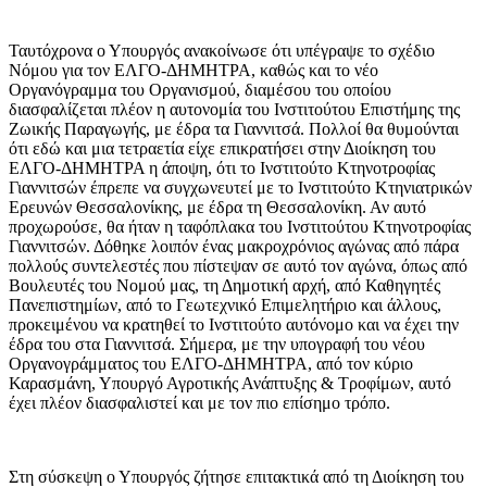
Ταυτόχρονα ο Υπουργός ανακοίνωσε ότι υπέγραψε το σχέδιο
Νόμου για τον ΕΛΓΟ-ΔΗΜΗΤΡΑ, καθώς και το νέο
Οργανόγραμμα του Οργανισμού, διαμέσου του οποίου
διασφαλίζεται πλέον η αυτονομία του Ινστιτούτου Επιστήμης της
Ζωικής Παραγωγής, με έδρα τα Γιαννιτσά. Πολλοί θα θυμούνται
ότι εδώ και μια τετραετία είχε επικρατήσει στην Διοίκηση του
ΕΛΓΟ-ΔΗΜΗΤΡΑ η άποψη, ότι το Ινστιτούτο Κτηνοτροφίας
Γιαννιτσών έπρεπε να συγχωνευτεί με το Ινστιτούτο Κτηνιατρικών
Ερευνών Θεσσαλονίκης, με έδρα τη Θεσσαλονίκη. Αν αυτό
προχωρούσε, θα ήταν η ταφόπλακα του Ινστιτούτου Κτηνοτροφίας
Γιαννιτσών. Δόθηκε λοιπόν ένας μακροχρόνιος αγώνας από πάρα
πολλούς συντελεστές που πίστεψαν σε αυτό τον αγώνα, όπως από
Βουλευτές του Νομού μας, τη Δημοτική αρχή, από Καθηγητές
Πανεπιστημίων, από το Γεωτεχνικό Επιμελητήριο και άλλους,
προκειμένου να κρατηθεί το Ινστιτούτο αυτόνομο και να έχει την
έδρα του στα Γιαννιτσά. Σήμερα, με την υπογραφή του νέου
Οργανογράμματος του ΕΛΓΟ-ΔΗΜΗΤΡΑ, από τον κύριο
Καρασμάνη, Υπουργό Αγροτικής Ανάπτυξης & Τροφίμων, αυτό
έχει πλέον διασφαλιστεί και με τον πιο επίσημο τρόπο.
Στη σύσκεψη ο Υπουργός ζήτησε επιτακτικά από τη Διοίκηση του