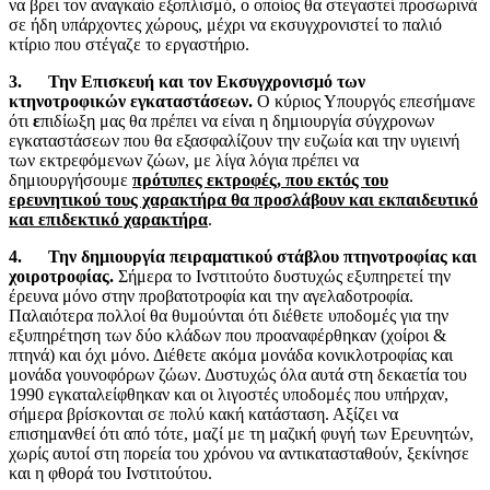
να βρει τον αναγκαίο εξοπλισμό, ο οποίος θα στεγαστεί προσωρινά
σε ήδη υπάρχοντες χώρους, μέχρι να εκσυγχρονιστεί το παλιό
κτίριο που στέγαζε το εργαστήριο.
3.
Την Επισκευή και τον Εκσυγχρονισμό των
κτηνοτροφικών εγκαταστάσεων.
Ο κύριος Υπουργός επεσήμανε
ότι
ε
πιδίωξη μας θα πρέπει να είναι η δημιουργία σύγχρονων
εγκαταστάσεων που θα εξασφαλίζουν την ευζωία και την υγιεινή
των εκτρεφόμενων ζώων, με λίγα λόγια πρέπει να
δημιουργήσουμε
πρότυπες εκτροφές, που εκτός του
ερευνητικού τους χαρακτήρα θα προσλάβουν και εκπαιδευτικό
και επιδεκτικό χαρακτήρα
.
4.
Την δημιουργία πειραματικού στάβλου πτηνοτροφίας και
χοιροτροφίας.
Σήμερα το Ινστιτούτο δυστυχώς εξυπηρετεί την
έρευνα μόνο στην προβατοτροφία και την αγελαδοτροφία.
Παλαιότερα πολλοί θα θυμούνται ότι διέθετε υποδομές για την
εξυπηρέτηση των δύο κλάδων που προαναφέρθηκαν (χοίροι &
πτηνά) και όχι μόνο. Διέθετε ακόμα μονάδα κονικλοτροφίας και
μονάδα γουνοφόρων ζώων. Δυστυχώς όλα αυτά στη δεκαετία του
1990 εγκαταλείφθηκαν και οι λιγοστές υποδομές που υπήρχαν,
σήμερα βρίσκονται σε πολύ κακή κατάσταση. Αξίζει να
επισημανθεί ότι από τότε, μαζί με τη μαζική φυγή των Ερευνητών,
χωρίς αυτοί στη πορεία του χρόνου να αντικατασταθούν, ξεκίνησε
και η φθορά του Ινστιτούτου.