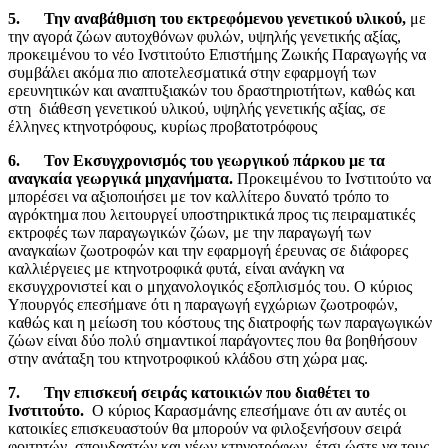
5.
Την αναβάθμιση του εκτρεφόμενου γενετικού υλικού,
με
την αγορά ζώων αυτοχθόνων φυλών, υψηλής γενετικής αξίας,
προκειμένου το νέο Ινστιτούτο Επιστήμης Ζωικής Παραγωγής να
συμβάλει ακόμα πιο αποτελεσματικά στην εφαρμογή των
ερευνητικών και αναπτυξιακών του δραστηριοτήτων, καθώς και
στη διάθεση γενετικού υλικού, υψηλής γενετικής αξίας, σε
έλληνες κτηνοτρόφους, κυρίως προβατοτρόφους
6.
Τον Εκσυγχρονισμός του γεωργικού πάρκου με τα
αναγκαία γεωργικά μηχανήματα.
Προκειμένου το Ινστιτούτο να
μπορέσει να αξιοποιήσει με τον καλλίτερο δυνατό τρόπο το
αγρόκτημα που λειτουργεί υποστηρικτικά προς τις πειραματικές
εκτροφές των παραγωγικών ζώων, με την παραγωγή των
αναγκαίων ζωοτροφών και την εφαρμογή έρευνας σε διάφορες
καλλιέργειες με κτηνοτροφικά φυτά, είναι ανάγκη να
εκσυγχρονιστεί και ο μηχανολογικός εξοπλισμός του. Ο κύριος
Υπουργός επεσήμανε ότι η παραγωγή εγχώριων ζωοτροφών,
καθώς και η μείωση του κόστους της διατροφής των παραγωγικών
ζώων είναι δύο πολύ σημαντικοί παράγοντες που θα βοηθήσουν
στην ανάταξη του κτηνοτροφικού κλάδου στη χώρα μας.
7.
Την επισκευή σειράς κατοικιών που διαθέτει το
Ινστιτούτο.
Ο κύριος Καρασμάνης επεσήμανε ότι αν αυτές οι
κατοικίες επισκευαστούν θα μπορούν να φιλοξενήσουν σειρά
φοιτητών, σπουδαστών και νέων κτηνοτρόφων, έτσι ώστε να τους