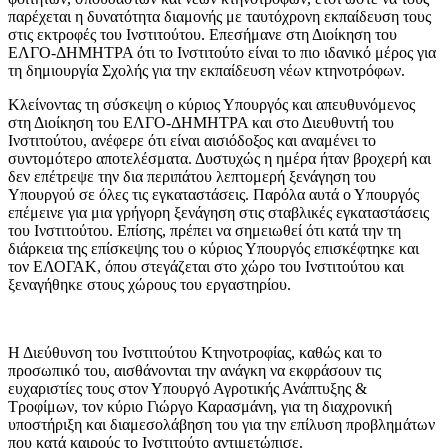
παρέχεται η δυνατότητα διαμονής με ταυτόχρονη εκπαίδευση τους
στις εκτροφές του Ινστιτούτου. Επεσήμανε στη Διοίκηση του
ΕΛΓΟ-ΔΗΜΗΤΡΑ ότι το Ινστιτούτο είναι το πιο ιδανικό μέρος για
τη δημιουργία Σχολής για την εκπαίδευση νέων κτηνοτρόφων.
Κλείνοντας τη σύσκεψη ο κύριος Υπουργός και απευθυνόμενος
στη Διοίκηση του ΕΛΓΟ-ΔΗΜΗΤΡΑ και στο Διευθυντή του
Ινστιτούτου, ανέφερε ότι είναι αισιόδοξος και αναμένει το
συντομότερο αποτελέσματα. Δυστυχώς η ημέρα ήταν βροχερή και
δεν επέτρεψε την δια περιπάτου λεπτομερή ξενάγηση του
Υπουργού σε όλες τις εγκαταστάσεις. Παρόλα αυτά ο Υπουργός
επέμεινε για μια γρήγορη ξενάγηση στις σταβλικές εγκαταστάσεις
του Ινστιτούτου. Επίσης, πρέπει να σημειωθεί ότι κατά την τη
διάρκεια της επίσκεψης του ο κύριος Υπουργός επισκέφτηκε και
τον ΕΛΟΓΑΚ, όπου στεγάζεται στο χώρο του Ινστιτούτου και
ξεναγήθηκε στους χώρους του εργαστηρίου.
Η Διεύθυνση του Ινστιτούτου Κτηνοτροφίας, καθώς και το
προσωπικό του, αισθάνονται την ανάγκη να εκφράσουν τις
ευχαριστίες τους στον Υπουργό Αγροτικής Ανάπτυξης &
Τροφίμων, τον κύριο Γιώργο Καρασμάνη, για τη διαχρονική
υποστήριξη και διαμεσολάβηση του για την επίλυση προβλημάτων
που κατά καιρούς το Ινστιτούτο αντιμετώπισε.