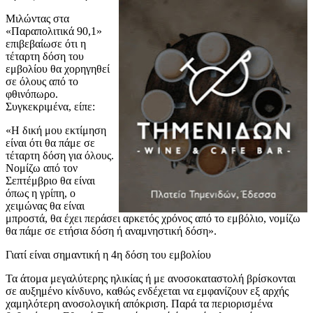
Μιλώντας στα
«Παραπολιτικά 90,1»
επιβεβαίωσε ότι η
τέταρτη δόση του
εμβολίου θα χορηγηθεί
σε όλους από το
φθινόπωρο.
Συγκεκριμένα, είπε:
«Η δική μου εκτίμηση
είναι ότι θα πάμε σε
τέταρτη δόση για όλους.
Νομίζω από τον
Σεπτέμβριο θα είναι
όπως η γρίπη, ο
χειμώνας θα είναι
μπροστά, θα έχει περάσει αρκετός χρόνος από το εμβόλιο, νομίζω
θα πάμε σε ετήσια δόση ή αναμνηστική δόση».
Γιατί είναι σημαντική η 4η δόση του εμβολίου
Τα άτομα μεγαλύτερης ηλικίας ή με ανοσοκαταστολή βρίσκονται
σε αυξημένο κίνδυνο, καθώς ενδέχεται να εμφανίζουν εξ αρχής
χαμηλότερη ανοσολογική απόκριση. Παρά τα περιορισμένα