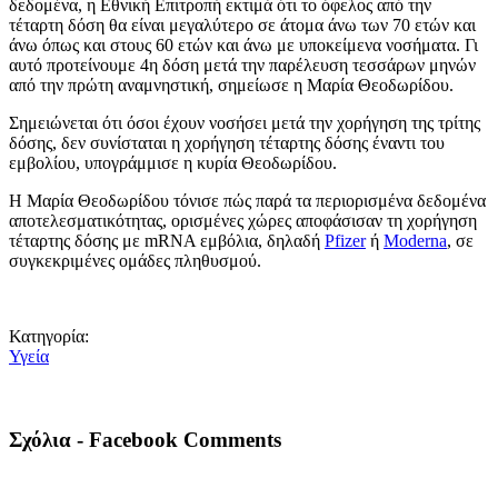
δεδομένα, η Εθνική Επιτροπή εκτιμά ότι το όφελος από την
τέταρτη δόση θα είναι μεγαλύτερο σε άτομα άνω των 70 ετών και
άνω όπως και στους 60 ετών και άνω με υποκείμενα νοσήματα. Γι
αυτό προτείνουμε 4η δόση μετά την παρέλευση τεσσάρων μηνών
από την πρώτη αναμνηστική, σημείωσε η Μαρία Θεοδωρίδου.
Σημειώνεται ότι όσοι έχουν νοσήσει μετά την χορήγηση της τρίτης
δόσης, δεν συνίσταται η χορήγηση τέταρτης δόσης έναντι του
εμβολίου, υπογράμμισε η κυρία Θεοδωρίδου.
Η Μαρία Θεοδωρίδου τόνισε πώς παρά τα περιορισμένα δεδομένα
αποτελεσματικότητας, ορισμένες χώρες αποφάσισαν τη χορήγηση
τέταρτης δόσης με mRNA εμβόλια, δηλαδή
Pfizer
ή
Moderna
, σε
συγκεκριμένες ομάδες πληθυσμού.
Κατηγορία:
Υγεία
Σχόλια - Facebook Comments