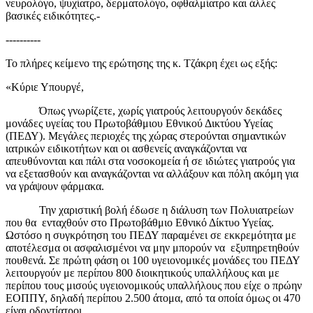
νευρολόγο, ψυχίατρο, δερματολόγο, οφθαλμίατρο και άλλες
βασικές ειδικότητες.-
----------
Το πλήρες κείμενο της ερώτησης της κ. Τζάκρη έχει ως εξής:
«Κύριε Υπουργέ,
Όπως γνωρίζετε, χωρίς γιατρούς λειτουργούν δεκάδες
μονάδες υγείας του Πρωτοβάθμιου Εθνικού Δικτύου Υγείας
(ΠΕΔΥ). Μεγάλες περιοχές της χώρας στερούνται σημαντικών
ιατρικών ειδικοτήτων και οι ασθενείς αναγκάζονται να
απευθύνονται και πάλι στα νοσοκομεία ή σε ιδιώτες γιατρούς για
να εξετασθούν και αναγκάζονται να αλλάξουν και πόλη ακόμη για
να γράψουν φάρμακα.
Την χαριστική βολή έδωσε η διάλυση των Πολυιατρείων
που θα ενταχθούν στο Πρωτοβάθμιο Εθνικό Δίκτυο Υγείας.
Ωστόσο η συγκρότηση του ΠΕΔΥ παραμένει σε εκκρεμότητα με
αποτέλεσμα οι ασφαλισμένοι να μην μπορούν να εξυπηρετηθούν
πουθενά. Σε πρώτη φάση οι 100 υγειονομικές μονάδες του ΠΕΔΥ
λειτουργούν με περίπου 800 διοικητικούς υπαλλήλους και με
περίπου τους μισούς υγειονομικούς υπαλλήλους που είχε ο πρώην
ΕΟΠΠΥ, δηλαδή περίπου 2.500 άτομα, από τα οποία όμως οι 470
είναι οδοντίατροι.