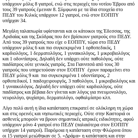
υπάρχουν μόλις 8 γιατροί, ενώ στις περιοχές του νοτίου Έβρου από
τους 39 γιατρούς έμειναν 8. Σύμφωνα με τα ίδια στοιχεία στο
ΠΕΔΥ του Κιλκίς υπάρχουν 12 γιατροί, ενώ στον ΕΟΠΠΥ
υπήρχαν 34.
Μεγάλη ταλαιπωρία υφίστανται και οι κάτοικοι της Έδεσσας, της
Αριδαίας και της Σκύδρας που δεν βρίσκουν γιατρούς στο ΠΕΔΥ.
Από τους 39 γιατρούς που είχε ο ΕΟΠΠΥ, τώρα στο ΠΕΔΥ
υπάρχουν μόλις 6 και πιο συγκεκριμένα 1 ορθοπεδικός, 1
καρδιολόγος, 1 δερματολόγος, 1 γυναικολόγος, 1 μικροβιολόγος
και 1 οδοντίατρος. Δηλαδή δεν υπάρχει ούτε παθολόγος, ούτε
παιδίατρος ούτε γενικός γιατρός. Στα Γιαννιτσά από τους 30
γιατρούς που υπηρετούσαν στον ΕΟΠΠΥ έχουν παραμείνει στο
ΠΕΔΥ μόλις 9 και πιο συγκεκριμένα 1 οδοντίατρος, 2
ορθοπεδικοί, 1 παιδοχειρουργός, 3 παθολόγοι, 1 μικροβιολόγος και
1 γυναικολόγος. Δηλαδή δεν υπάρχει ούτε καρδιολόγος, ούτε
παιδίατρος και βέβαια δεν γίνεται καν λόγος για πνευμονολόγο,
νευρολόγο, ψυχίατρο, δερματολόγο, οφθαλμίατρο κλπ.
Λίγο πολύ αυτή η ίδια κατάσταση επικρατεί σε ολόκληρη τη χώρα
και στις ορεινές και νησιωτικές περιοχές. Ούτε στην Καστοριά οι
ασθενείς μπορούν να βρουν σημαντικές ιατρικές ειδικότητες, αφού
υπάρχουν μόνο 4 γιατροί στο ΠΕΔΥ (παλαιότερα στον ΕΟΠΠΥ
υπήρχαν 14 γιατροί). Παρόμοια η κατάσταση στην Φλώρινα όπου
οι 15 γιατροί μειώθηκαν σε 5. «Δράμα» η κατάσταση και στην