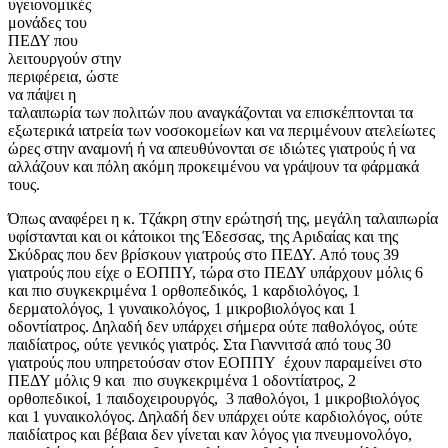
υγειονομικές
μονάδες του
ΠΕΔΥ που
λειτουργούν στην
περιφέρεια, ώστε
να πάψει η
ταλαιπωρία των πολιτών που αναγκάζονται να επισκέπτονται τα
εξωτερικά ιατρεία των νοσοκομείων και να περιμένουν ατελείωτες
ώρες στην αναμονή ή να απευθύνονται σε ιδιώτες γιατρούς ή να
αλλάζουν και πόλη ακόμη προκειμένου να γράψουν τα φάρμακά
τους.
Όπως αναφέρει η κ. Τζάκρη στην ερώτησή της, μεγάλη ταλαιπωρία
υφίστανται και οι κάτοικοι της Έδεσσας, της Αριδαίας και της
Σκύδρας που δεν βρίσκουν γιατρούς στο ΠΕΔΥ. Από τους 39
γιατρούς που είχε ο ΕΟΠΠΥ, τώρα στο ΠΕΔΥ υπάρχουν μόλις 6
και πιο συγκεκριμένα 1 ορθοπεδικός, 1 καρδιολόγος, 1
δερματολόγος, 1 γυναικολόγος, 1 μικροβιολόγος και 1
οδοντίατρος. Δηλαδή δεν υπάρχει σήμερα ούτε παθολόγος, ούτε
παιδίατρος, ούτε γενικός γιατρός. Στα Γιαννιτσά από τους 30
γιατρούς που υπηρετούσαν στον ΕΟΠΠΥ έχουν παραμείνει στο
ΠΕΔΥ μόλις 9 και πιο συγκεκριμένα 1 οδοντίατρος, 2
ορθοπεδικοί, 1 παιδοχειρουργός, 3 παθολόγοι, 1 μικροβιολόγος
και 1 γυναικολόγος. Δηλαδή δεν υπάρχει ούτε καρδιολόγος, ούτε
παιδίατρος και βέβαια δεν γίνεται καν λόγος για πνευμονολόγο,