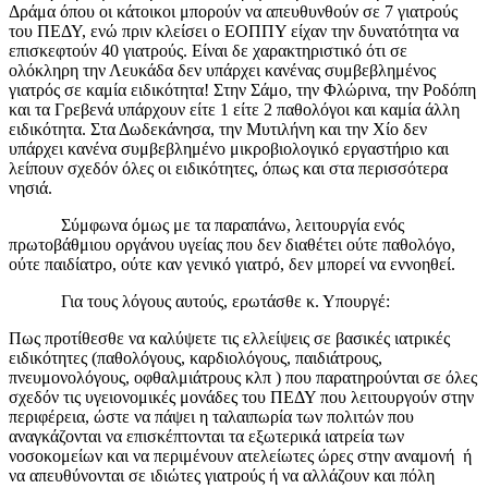
Δράμα όπου οι κάτοικοι μπορούν να απευθυνθούν σε 7 γιατρούς
του ΠΕΔΥ, ενώ πριν κλείσει ο ΕΟΠΠΥ είχαν την δυνατότητα να
επισκεφτούν 40 γιατρούς. Είναι δε χαρακτηριστικό ότι σε
ολόκληρη την Λευκάδα δεν υπάρχει κανένας συμβεβλημένος
γιατρός σε καμία ειδικότητα! Στην Σάμο, την Φλώρινα, την Ροδόπη
και τα Γρεβενά υπάρχουν είτε 1 είτε 2 παθολόγοι και καμία άλλη
ειδικότητα. Στα Δωδεκάνησα, την Μυτιλήνη και την Χίο δεν
υπάρχει κανένα συμβεβλημένο μικροβιολογικό εργαστήριο και
λείπουν σχεδόν όλες οι ειδικότητες, όπως και στα περισσότερα
νησιά.
Σύμφωνα όμως με τα παραπάνω, λειτουργία ενός
πρωτοβάθμιου οργάνου υγείας που δεν διαθέτει ούτε παθολόγο,
ούτε παιδίατρο, ούτε καν γενικό γιατρό, δεν μπορεί να εννοηθεί.
Για τους λόγους αυτούς, ερωτάσθε κ. Υπουργέ:
Πως προτίθεσθε να καλύψετε τις ελλείψεις σε βασικές ιατρικές
ειδικότητες (παθολόγους, καρδιολόγους, παιδιάτρους,
πνευμονολόγους, οφθαλμιάτρους κλπ ) που παρατηρούνται σε όλες
σχεδόν τις υγειονομικές μονάδες του ΠΕΔΥ που λειτουργούν στην
περιφέρεια, ώστε να πάψει η ταλαιπωρία των πολιτών που
αναγκάζονται να επισκέπτονται τα εξωτερικά ιατρεία των
νοσοκομείων και να περιμένουν ατελείωτες ώρες στην αναμονή ή
να απευθύνονται σε ιδιώτες γιατρούς ή να αλλάζουν και πόλη