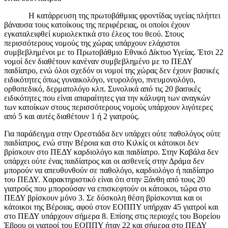
Η κατάρρευση της πρωτοβάθμιας φροντίδας υγείας πλήττει
βάναυσα τους κατοίκους της περιφέρειας, οι οποίοι έχουν
εγκαταλειφθεί κυριολεκτικά στο έλεος του θεού. Στους
περισσότερους νομούς της χώρας υπάρχουν ελάχιστοι
συμβεβλημένοι με το Πρωτοβάθμιο Εθνικό Δίκτυο Υγείας. Έτσι 22
νομοί δεν διαθέτουν κανέναν συμβεβλημένο με το ΠΕΔΥ
παιδίατρο, ενώ όλοι σχεδόν οι νομοί της χώρας δεν έχουν βασικές
ειδικότητες όπως γυναικολόγο, νευρολόγο, πνευμονολόγο,
ορθοπεδικό, δερματολόγο κλπ. Συνολικά από τις 20 βασικές
ειδικότητες που είναι απαραίτητες για την κάλυψη των αναγκών
των κατοίκων στους περισσότερους νομούς υπάρχουν λιγότερες
από 5 και αυτές διαθέτουν 1 ή 2 γιατρούς.
Για παράδειγμα στην Ορεστιάδα δεν υπάρχει ούτε παθολόγος ούτε
παιδίατρος, ενώ στην Βέροια και στο Κιλκίς οι κάτοικοι δεν
βρίσκουν στο ΠΕΔΥ καρδιολόγο και παιδίατρο. Στην Καβάλα δεν
υπάρχει ούτε ένας παιδίατρος και οι ασθενείς στην Δράμα δεν
μπορούν να απευθυνθούν σε παθολόγο, καρδιολόγο ή παιδίατρο
του ΠΕΔΥ. Χαρακτηριστικό είναι ότι στην Ξάνθη από τους 20
γιατρούς που μπορούσαν να επισκεφτούν οι κάτοικοι, τώρα στο
ΠΕΔΥ βρίσκουν μόνο 3. Σε δύσκολη θέση βρίσκονται και οι
κάτοικοι της Βέροιας, αφού στον ΕΟΠΠΥ υπήρχαν 45 γιατροί και
στο ΠΕΔΥ υπάρχουν σήμερα 8. Επίσης στις περιοχές του Βορείου
Έβρου οι γιατροί του ΕΟΠΠΥ ήταν 22 και σήμερα στο ΠΕΔΥ