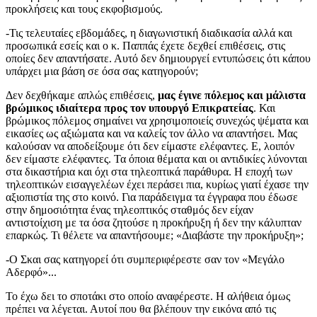
προκλήσεις και τους εκφοβισμούς.
-Τις τελευταίες εβδομάδες, η διαγωνιστική διαδικασία αλλά και
προσωπικά εσείς και ο κ. Παππάς έχετε δεχθεί επιθέσεις, στις
οποίες δεν απαντήσατε. Αυτό δεν δημιουργεί εντυπώσεις ότι κάπου
υπάρχει μια βάση σε όσα σας κατηγορούν;
Δεν δεχθήκαμε απλώς επιθέσεις,
μας έγινε πόλεμος και μάλιστα
βρώμικος ιδιαίτερα προς τον υπουργό Επικρατείας
. Και
βρώμικος πόλεμος σημαίνει να χρησιμοποιείς συνεχώς ψέματα και
εικασίες ως αξιώματα και να καλείς τον άλλο να απαντήσει. Μας
καλούσαν να αποδείξουμε ότι δεν είμαστε ελέφαντες. Ε, λοιπόν
δεν είμαστε ελέφαντες. Τα όποια θέματα και οι αντιδικίες λύνονται
στα δικαστήρια και όχι στα τηλεοπτικά παράθυρα. Η εποχή των
τηλεοπτικών εισαγγελέων έχει περάσει πια, κυρίως γιατί έχασε την
αξιοπιστία της στο κοινό. Για παράδειγμα τα έγγραφα που έδωσε
στην δημοσιότητα ένας τηλεοπτικός σταθμός δεν είχαν
αντιστοίχιση με τα όσα ζητούσε η προκήρυξη ή δεν την κάλυπταν
επαρκώς. Τι θέλετε να απαντήσουμε; «Διαβάστε την προκήρυξη»;
-Ο Σκαι σας κατηγορεί ότι συμπεριφέρεστε σαν τον «Μεγάλο
Αδερφό»...
Το έχω δει το σποτάκι στο οποίο αναφέρεστε. Η αλήθεια όμως
πρέπει να λέγεται. Αυτοί που θα βλέπουν την εικόνα από τις