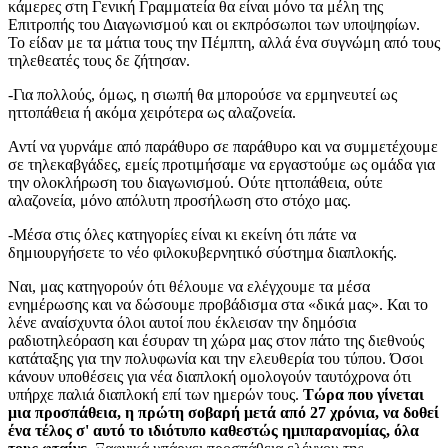
κάμερες στη Γενική Γραμματεία θα είναι μόνο τα μέλη της
Επιτροπής του Διαγωνισμού και οι εκπρόσωποι των υποψηφίων.
Το είδαν με τα μάτια τους την Πέμπτη, αλλά ένα συγνώμη από τους
τηλεθεατές τους δε ζήτησαν.
-Για πολλούς, όμως, η σιωπή θα μπορούσε να ερμηνευτεί ως
ηττοπάθεια ή ακόμα χειρότερα ως αλαζονεία.
Αντί να γυρνάμε από παράθυρο σε παράθυρο και να συμμετέχουμε
σε τηλεκαβγάδες, εμείς προτιμήσαμε να εργαστούμε ως ομάδα για
την ολοκλήρωση του διαγωνισμού. Ούτε ηττοπάθεια, ούτε
αλαζονεία, μόνο απόλυτη προσήλωση στο στόχο μας.
-Μέσα στις όλες κατηγορίες είναι κι εκείνη ότι πάτε να
δημιουργήσετε το νέο φιλοκυβερνητικό σύστημα διαπλοκής.
Ναι, μας κατηγορούν ότι θέλουμε να ελέγχουμε τα μέσα
ενημέρωσης και να δώσουμε προβάδισμα στα «δικά μας». Και το
λένε αναίσχυντα όλοι αυτοί που έκλεισαν την δημόσια
ραδιοτηλεόραση και έσυραν τη χώρα μας στον πάτο της διεθνούς
κατάταξης για την πολυφωνία και την ελευθερία του τύπου. Όσοι
κάνουν υποθέσεις για νέα διαπλοκή ομολογούν ταυτόχρονα ότι
υπήρχε παλιά διαπλοκή επί των ημερών τους.
Τώρα που γίνεται
μια προσπάθεια, η πρώτη σοβαρή μετά από 27 χρόνια, να δοθεί
ένα τέλος σ' αυτό το ιδιότυπο καθεστώς ημιπαρανομίας, όλα