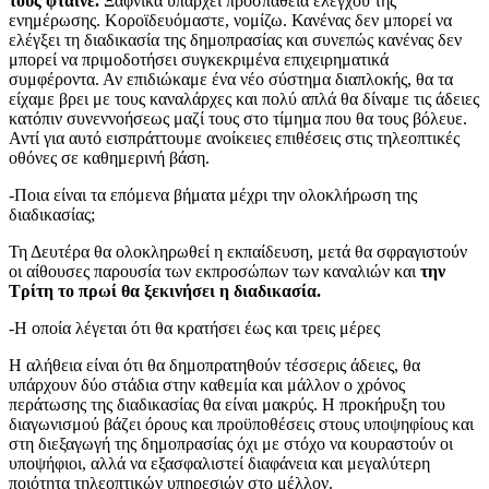
τους φταίνε.
Ξαφνικά υπάρχει προσπάθεια ελέγχου της
ενημέρωσης. Κοροϊδευόμαστε, νομίζω. Κανένας δεν μπορεί να
ελέγξει τη διαδικασία της δημοπρασίας και συνεπώς κανένας δεν
μπορεί να πριμοδοτήσει συγκεκριμένα επιχειρηματικά
συμφέροντα. Αν επιδιώκαμε ένα νέο σύστημα διαπλοκής, θα τα
είχαμε βρει με τους καναλάρχες και πολύ απλά θα δίναμε τις άδειες
κατόπιν συνεννοήσεως μαζί τους στο τίμημα που θα τους βόλευε.
Αντί για αυτό εισπράττουμε ανοίκειες επιθέσεις στις τηλεοπτικές
οθόνες σε καθημερινή βάση.
-Ποια είναι τα επόμενα βήματα μέχρι την ολοκλήρωση της
διαδικασίας;
Τη Δευτέρα θα ολοκληρωθεί η εκπαίδευση, μετά θα σφραγιστούν
οι αίθουσες παρουσία των εκπροσώπων των καναλιών και
την
Τρίτη το πρωί θα ξεκινήσει η διαδικασία.
-Η οποία λέγεται ότι θα κρατήσει έως και τρεις μέρες
Η αλήθεια είναι ότι θα δημοπρατηθούν τέσσερις άδειες, θα
υπάρχουν δύο στάδια στην καθεμία και μάλλον ο χρόνος
περάτωσης της διαδικασίας θα είναι μακρύς. Η προκήρυξη του
διαγωνισμού βάζει όρους και προϋποθέσεις στους υποψηφίους και
στη διεξαγωγή της δημοπρασίας όχι με στόχο να κουραστούν οι
υποψήφιοι, αλλά να εξασφαλιστεί διαφάνεια και μεγαλύτερη
ποιότητα τηλεοπτικών υπηρεσιών στο μέλλον.