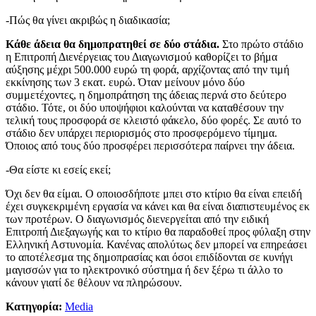
-Πώς θα γίνει ακριβώς η διαδικασία;
Κάθε άδεια θα δημοπρατηθεί σε δύο στάδια.
Στο πρώτο στάδιο
η Επιτροπή Διενέργειας του Διαγωνισμού καθορίζει το βήμα
αύξησης μέχρι 500.000 ευρώ τη φορά, αρχίζοντας από την τιμή
εκκίνησης των 3 εκατ. ευρώ. Όταν μείνουν μόνο δύο
συμμετέχοντες, η δημοπράτηση της άδειας περνά στο δεύτερο
στάδιο. Τότε, οι δύο υποψήφιοι καλούνται να καταθέσουν την
τελική τους προσφορά σε κλειστό φάκελο, δύο φορές. Σε αυτό το
στάδιο δεν υπάρχει περιορισμός στο προσφερόμενο τίμημα.
Όποιος από τους δύο προσφέρει περισσότερα παίρνει την άδεια.
-Θα είστε κι εσείς εκεί;
Όχι δεν θα είμαι. Ο οποιοσδήποτε μπει στο κτίριο θα είναι επειδή
έχει συγκεκριμένη εργασία να κάνει και θα είναι διαπιστευμένος εκ
των προτέρων. Ο διαγωνισμός διενεργείται από την ειδική
Επιτροπή Διεξαγωγής και το κτίριο θα παραδοθεί προς φύλαξη στην
Ελληνική Αστυνομία. Κανένας απολύτως δεν μπορεί να επηρεάσει
το αποτέλεσμα της δημοπρασίας και όσοι επιδίδονται σε κυνήγι
μαγισσών για το ηλεκτρονικό σύστημα ή δεν ξέρω τι άλλο το
κάνουν γιατί δε θέλουν να πληρώσουν.
Κατηγορία:
Media