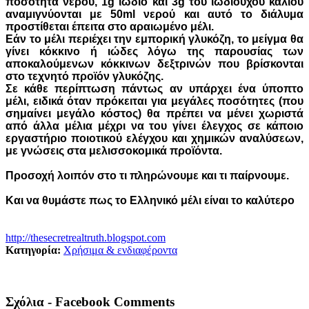
ποσότητα νερού, 1g ιώδιο και 3g του ιωδιούχου καλίου
αναμιγνύονται με 50ml νερού και αυτό το διάλυμα
προστίθεται έπειτα στο αραιωμένο μέλι.
Εάν το μέλι περιέχει την εμπορική γλυκόζη, το μείγμα θα
γίνει κόκκινο ή ιώδες λόγω της παρουσίας των
αποκαλούμενων κόκκινων δεξτρινών που βρίσκονται
στο τεχνητό προϊόν γλυκόζης.
Σε κάθε περίπτωση πάντως αν υπάρχει ένα ύποπτο
μέλι, ειδικά όταν πρόκειται για μεγάλες ποσότητες (που
σημαίνει μεγάλο κόστος) θα πρέπει να μένει χωριστά
από άλλα μέλια μέχρι να του γίνει έλεγχος σε κάποιο
εργαστήριο ποιοτικού ελέγχου και χημικών αναλύσεων,
με γνώσεις στα μελισσοκομικά προϊόντα.
Προσοχή λοιπόν στο τι πληρώνουμε και τι παίρνουμε.
Και να θυμάστε πως το Ελληνικό μέλι είναι το καλύτερο
http://thesecretrealtruth.blogspot.com
Κατηγορία:
Χρήσιμα & ενδιαφέροντα
Σχόλια - Facebook Comments