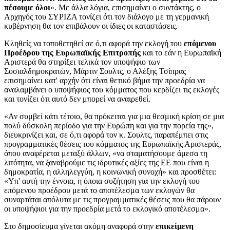
πέσουμε όλοι
». Με άλλα λόγια, επισημαίνει ο συντάκτης, ο
Αρχηγός του ΣΥΡΙΖΑ τονίζει ότι τον διάλογο με τη γερμανική
κυβέρνηση θα τον επιβάλουν οι ίδιες οι καταστάσεις.
Κληθείς να τοποθετηθεί σε ό,τι αφορά την εκλογή του
επόμενου
Προέδρου της Ευρωπαϊκής Επιτροπής
και το εάν η Ευρωπαϊκή
Αριστερά θα στηρίξει τελικά τον υποψήφιο των
Σοσιαλδημοκρατών, Μάρτιν Σουλτς, ο Αλέξης Τσίπρας
επισημαίνει κατ' αρχήν ότι είναι θετικό βήμα την προεδρία να
αναλαμβάνει ο υποψήφιος του κόμματος που κερδίζει τις εκλογές
και τονίζει ότι αυτό δεν μπορεί να αναιρεθεί.
«Αν συμβεί κάτι τέτοιο, θα πρόκειται για μια θεσμική κρίση σε μια
πολύ δύσκολη περίοδο για την Ευρώπη και για την πορεία της»,
διευκρινίζει και, σε ό,τι αφορά τον κ. Σουλτς, παραπέμπει στις
προγραμματικές θέσεις του κόμματος της Ευρωπαϊκής Αριστεράς,
όπου αναφέρεται μεταξύ άλλων, «να σταματήσουμε άμεσα τη
λιτότητα, να ξαναβρούμε τις ιδρυτικές αξίες της ΕΕ που είναι η
δημοκρατία, η αλληλεγγύη, η κοινωνική συνοχή» και προσθέτει:
«Υπ' αυτή την έννοια, η όποια συζήτηση για την εκλογή του
επόμενου προέδρου μετά το αποτέλεσμα των εκλογών θα
συναρτάται απόλυτα με τις προγραμματικές θέσεις που θα πάρουν
οι υποψήφιοι για την προεδρία μετά το εκλογικό αποτέλεσμα».
Στο δημοσίευμα γίνεται ακόμη αναφορά στην
επικείμενη