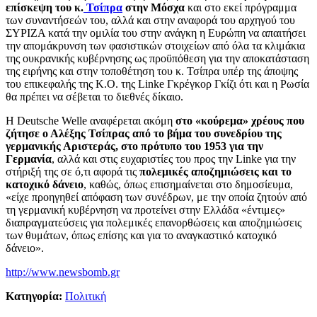
επίσκεψη του κ.
Τσίπρα
στην Μόσχα
και στο εκεί πρόγραμμα
των συναντήσεών του, αλλά και στην αναφορά του αρχηγού του
ΣΥΡΙΖΑ κατά την ομιλία του στην ανάγκη η Ευρώπη να απαιτήσει
την απομάκρυνση των φασιστικών στοιχείων από όλα τα κλιμάκια
της ουκρανικής κυβέρνησης ως προϋπόθεση για την αποκατάσταση
της ειρήνης και στην τοποθέτηση του κ. Τσίπρα υπέρ της άποψης
του επικεφαλής της Κ.Ο. της Linke Γκρέγκορ Γκίζι ότι και η Ρωσία
θα πρέπει να σέβεται το διεθνές δίκαιο.
Η Deutsche Welle αναφέρεται ακόμη
στο «κούρεμα» χρέους που
ζήτησε ο Αλέξης Τσίπρας από το βήμα του συνεδρίου της
γερμανικής Αριστεράς, στο πρότυπο του 1953 για την
Γερμανία
, αλλά και στις ευχαριστίες του προς την Linke για την
στήριξή της σε ό,τι αφορά τις
πολεμικές αποζημιώσεις και το
κατοχικό δάνειο
, καθώς, όπως επισημαίνεται στο δημοσίευμα,
«είχε προηγηθεί απόφαση των συνέδρων, με την οποία ζητούν από
τη γερμανική κυβέρνηση να προτείνει στην Ελλάδα «έντιμες»
διαπραγματεύσεις για πολεμικές επανορθώσεις και αποζημιώσεις
των θυμάτων, όπως επίσης και για το αναγκαστικό κατοχικό
δάνειο».
http://www.newsbomb.gr
Κατηγορία:
Πολιτική