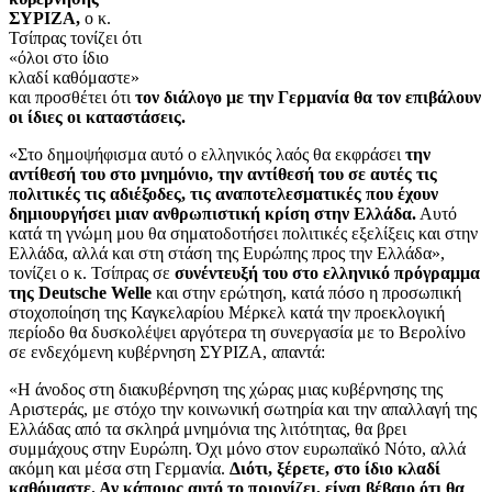
ΣΥΡΙΖΑ,
ο κ.
Τσίπρας τονίζει ότι
«όλοι στο ίδιο
κλαδί καθόμαστε»
και προσθέτει ότι
τον διάλογο με την Γερμανία θα τον επιβάλουν
οι ίδιες οι καταστάσεις.
«Στο δημοψήφισμα αυτό ο ελληνικός λαός θα εκφράσει
την
αντίθεσή του στο μνημόνιο, την αντίθεσή του σε αυτές τις
πολιτικές τις αδιέξοδες, τις αναποτελεσματικές που έχουν
δημιουργήσει μιαν ανθρωπιστική κρίση στην Ελλάδα.
Αυτό
κατά τη γνώμη μου θα σηματοδοτήσει πολιτικές εξελίξεις και στην
Ελλάδα, αλλά και στη στάση της Ευρώπης προς την Ελλάδα»,
τονίζει ο κ. Τσίπρας σε
συνέντευξή του στο ελληνικό πρόγραμμα
της
Deutsche
Welle
και στην ερώτηση, κατά πόσο η προσωπική
στοχοποίηση της Καγκελαρίου Μέρκελ κατά την προεκλογική
περίοδο θα δυσκολέψει αργότερα τη συνεργασία με το Βερολίνο
σε ενδεχόμενη κυβέρνηση ΣΥΡΙΖΑ, απαντά:
«Η άνοδος στη διακυβέρνηση της χώρας μιας κυβέρνησης της
Αριστεράς, με στόχο την κοινωνική σωτηρία και την απαλλαγή της
Ελλάδας από τα σκληρά μνημόνια της λιτότητας, θα βρει
συμμάχους στην Ευρώπη. Όχι μόνο στον ευρωπαϊκό Νότο, αλλά
ακόμη και μέσα στη Γερμανία.
Διότι, ξέρετε, στο ίδιο κλαδί
καθόμαστε. Αν κάποιος αυτό το πριονίζει, είναι βέβαιο ότι θα