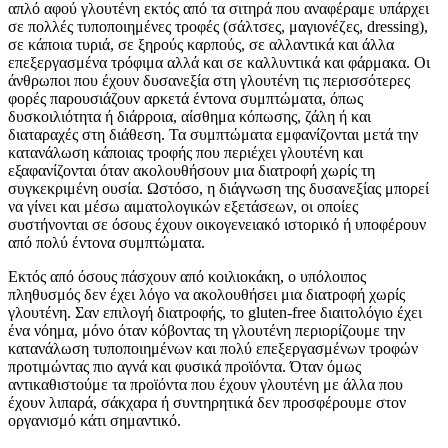
απλό αφού γλουτένη εκτός από τα σιτηρά που αναφέραμε υπάρχει
σε πολλές τυποποιημένες τροφές (σάλτσες, μαγιονέζες, dressing),
σε κάποια τυριά, σε ξηρούς καρπούς, σε αλλαντικά και άλλα
επεξεργασμένα τρόφιμα αλλά και σε καλλυντικά και φάρμακα. Οι
άνθρωποι που έχουν δυσανεξία στη γλουτένη τις περισσότερες
φορές παρουσιάζουν αρκετά έντονα συμπτώματα, όπως
δυσκοιλιότητα ή διάρροια, αίσθημα κόπωσης, ζάλη ή και
διαταραχές στη διάθεση. Τα συμπτώματα εμφανίζονται μετά την
κατανάλωση κάποιας τροφής που περιέχει γλουτένη και
εξαφανίζονται όταν ακολουθήσουν μια διατροφή χωρίς τη
συγκεκριμένη ουσία. Ωστόσο, η διάγνωση της δυσανεξίας μπορεί
να γίνει και μέσω αιματολογικών εξετάσεων, οι οποίες
συστήνονται σε όσους έχουν οικογενειακό ιστορικό ή υποφέρουν
από πολύ έντονα συμπτώματα.
Εκτός από όσους πάσχουν από κοιλιοκάκη, ο υπόλοιπος
πληθυσμός δεν έχει λόγο να ακολουθήσει μια διατροφή χωρίς
γλουτένη. Σαν επιλογή διατροφής, το gluten-free διαιτολόγιο έχει
ένα νόημα, μόνο όταν κόβοντας τη γλουτένη περιορίζουμε την
κατανάλωση τυποποιημένων και πολύ επεξεργασμένων τροφών
προτιμώντας πιο αγνά και φυσικά προϊόντα. Όταν όμως
αντικαθιστούμε τα προϊόντα που έχουν γλουτένη με άλλα που
έχουν λιπαρά, σάκχαρα ή συντηρητικά δεν προσφέρουμε στον
οργανισμό κάτι σημαντικό.