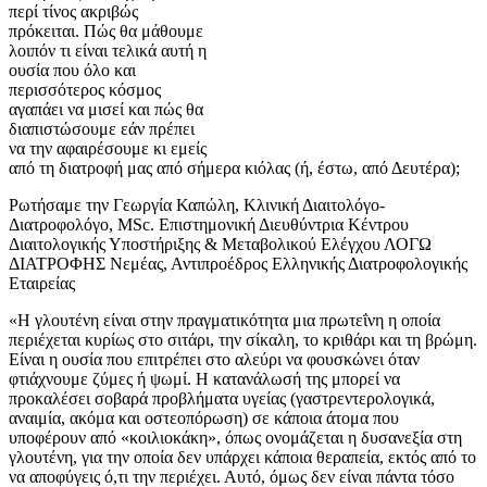
περί τίνος ακριβώς
πρόκειται. Πώς θα μάθουμε
λοιπόν τι είναι τελικά αυτή η
ουσία που όλο και
περισσότερος κόσμος
αγαπάει να μισεί και πώς θα
διαπιστώσουμε εάν πρέπει
να την αφαιρέσουμε κι εμείς
από τη διατροφή μας από σήμερα κιόλας (ή, έστω, από Δευτέρα);
Ρωτήσαμε την Γεωργία Καπώλη, Κλινική Διαιτολόγο-
Διατροφολόγο, ΜSc. Επιστημονική Διευθύντρια Κέντρου
Διαιτολογικής Υποστήριξης & Μεταβολικού Ελέγχου ΛΟΓΩ
ΔΙΑΤΡΟΦΗΣ Νεμέας, Αντιπροέδρος Ελληνικής Διατροφολογικής
Εταιρείας
«Η γλουτένη είναι στην πραγματικότητα μια πρωτεΐνη η οποία
περιέχεται κυρίως στο σιτάρι, την σίκαλη, το κριθάρι και τη βρώμη.
Είναι η ουσία που επιτρέπει στο αλεύρι να φουσκώνει όταν
φτιάχνουμε ζύμες ή ψωμί. Η κατανάλωσή της μπορεί να
προκαλέσει σοβαρά προβλήματα υγείας (γαστρεντερολογικά,
αναιμία, ακόμα και οστεοπόρωση) σε κάποια άτομα που
υποφέρουν από «κοιλιοκάκη», όπως ονομάζεται η δυσανεξία στη
γλουτένη, για την οποία δεν υπάρχει κάποια θεραπεία, εκτός από το
να αποφύγεις ό,τι την περιέχει. Αυτό, όμως δεν είναι πάντα τόσο