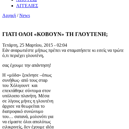
ΑΓΓΕΛΙΕΣ
Αρχική
/
News
ΓΙΑΤΙ ΟΛΟΙ «ΚΟΒΟΥΝ» ΤΗ ΓΛΟΥΤΕΝΗ;
Τετάρτη, 25 Μαρτίου, 2015 - 02:04
Εάν αναρωτιέστε μήπως πρέπει να σταματήσετε κι εσείς να τρώτε
ό,τι περιέχει γλουτένη,
σας έχουμε την απάντηση!
Η «μόδα» ξεκίνησε –όπως
συνήθως- από τους σταρ
του Χόλιγουντ και
επεκτάθηκε σύντομα στον
υπόλοιπο πλανήτη. Μέσα
σε λίγους μήνες η γλουτένη
άρχισε να θεωρείται το
διατροφικό συνώνυμο
του… σατανά, μολονότι για
να είμαστε όλοι απολύτως
ειλικρινείς, δεν έχουμε ιδέα