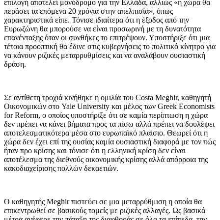
επιλογή αποτελεί μονόδρομο για την Ελλάδα, αλλιώς «η χώρα θα
περάσει τα επόμενα 20 χρόνια στην απελπισία», όπως
χαρακτηριστικά είπε. Τόνισε ιδιαίτερα ότι η έξοδος από την
Ευρωζώνη θα μπορούσε να είναι προσωρινή με τη δυνατότητα
επανένταξης όταν οι συνθήκες το επιτρέψουν. Υποστήριξε ότι μια
τέτοια προοπτική θα έδινε στις κυβερνήσεις το πολιτικό κίνητρο για
να κάνουν ριζικές μεταρρυθμίσεις και να αναλάβουν ουσιαστική
δράση.
Σε αντίθετη τροχιά κινήθηκε η ομιλία του Costa Meghir, καθηγητή
Οικονομικών στο Yale University και μέλος των Greek Economists
for Reform, ο οποίος υποστήριξε ότι σε καμία περίπτωση η χώρα
δεν πρέπει να κάνει βήματα προς τα πίσω αλλά πρέπει να δουλέψει
αποτελεσματικότερα μέσα στο ευρωπαϊκό πλαίσιο. Θεωρεί ότι η
χώρα δεν έχει επί της ουσίας καμία ουσιαστική διαφορά με τον πώς
ήταν προ κρίσης και τόνισε ότι η ελληνική κρίση δεν είναι
αποτέλεσμα της διεθνούς οικονομικής κρίσης αλλά απόρροια της
κακοδιαχείρισης πολλών δεκαετιών.
Ο καθηγητής Meghir πιστεύει σε μια μεταρρύθμιση η οποία θα
επικεντρωθεί σε βασικούς τομείς με ριζικές αλλαγές. Ως βασικά
μέτρα ανέφερε την πάταξη της διαφθοράς σε όλα τα επίπεδα, την