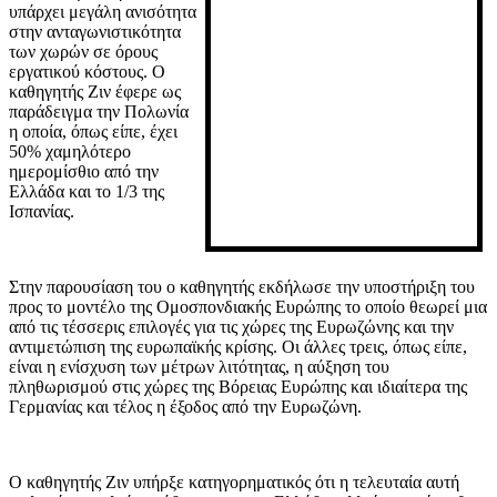
υπάρχει μεγάλη ανισότητα
στην ανταγωνιστικότητα
των χωρών σε όρους
εργατικού κόστους. Ο
καθηγητής Ζιν έφερε ως
παράδειγμα την Πολωνία
η οποία, όπως είπε, έχει
50% χαμηλότερο
ημερομίσθιο από την
Ελλάδα και το 1/3 της
Ισπανίας.
Στην παρουσίαση του ο καθηγητής εκδήλωσε την υποστήριξη του
προς το μοντέλο της Ομοσπονδιακής Ευρώπης το οποίο θεωρεί μια
από τις τέσσερις επιλογές για τις χώρες της Ευρωζώνης και την
αντιμετώπιση της ευρωπαϊκής κρίσης. Οι άλλες τρεις, όπως είπε,
είναι η ενίσχυση των μέτρων λιτότητας, η αύξηση του
πληθωρισμού στις χώρες της Βόρειας Ευρώπης και ιδιαίτερα της
Γερμανίας και τέλος η έξοδος από την Ευρωζώνη.
Ο καθηγητής Ζιν υπήρξε κατηγορηματικός ότι η τελευταία αυτή