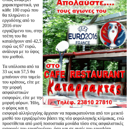
χαρακτηριστικά, για
κάθε 100 ευρώ που
θα πληρώνει ο
εργοδότης από το
2016 στον
εργαζόμενο του, στην
τσέπη του θα
καταλήγουν από 42,5
ευρώ ως 67 ευρώ,
ανάλογα με το ύψος
του μισθού.
Τα υπόλοιπα από τα
33 ως και 57,5 θα
μπαίνουν στο ταμείο
του κράτους, είτε με
την μορφή
ασφαλιστικών
εισφορών, είτε με την
μορφή φόρων. Ήδη,
ο φόρος και η
εισφορά αλληλεγγύης άρχισαν να παρακρατούνται από τον μεικτό
μισθό του εργαζομένου βάσει της νέα φορολογικής κλίμακας, ενώ
προστίθεται από μισή ποσοστιαία μονάδα τόσο στις ασφαλιστικές
εισφορές του εργαζομένου, όσο και σε αυτές του εργοδότη.