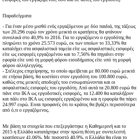
Παραδείγματα
- Για έναν μέσο μισθό ενός εργαζόμενου με δύο παιδιά, της τάξεως
των 20.296 ευρώ τον χρόνο μεικτά οι κρατήσεις θα φτάνουν
συνολικά στο 40,9% το 2016. Για το εργαζόμενο ο εργοδότης θα
πληρώνει το χρόνο 25.573 ευρώ, εκ των οποίων το 33,33% θα
καταλήγει στα ασφαλιστικά ταμεία είτε ως ασφαλιστικές εισφορές
είτε ως εισφορές εργαζομένου και το 7,56% θα πηγαίνει στην
εφορία είτε υπό τη μορφή φόρου εισοδήματος είτε υπό τη μορφή
φόρου αλληλεγγύης.
- Στέλεχος επιχείρησης, το οποίο αμείβεται με 80.000 ευρώ μεικτά
σε ετήσια βάση, θα κοστίσει στον εργοδότη του 100.800 ευρώ,
καθώς στις μεικτές αποδοχές του ενσωματώνονται και οι
ασφαλιστικές εισφορές του εργοδότη. Από αυτά τα 20.800 ευρώ θα
πάνε στο ΙΚΑ ως εργοδοτικές εισφορές, τα 12.400 θα καταλήξουν
και πάλι στο ΙΚΑ ως εισφορές εργαζομένου και η ερφορία θα πάρει
24.997 ευρώ. Ειναι προφανές ότι το κράτος θα βγάζει περισσότερα
από ό,τι ο εργαζόμενος.
Με βάση τα στοιχεία που επεξεργάστηκε η Καθημερινή και το
2015 η Ελλάδα κατατάχτηκε στην πρώτη θέση με συντελεστή
κρατήσεων 41,06%. Με ποσοστό 40,9%, η Ελλάδα θα είναι το