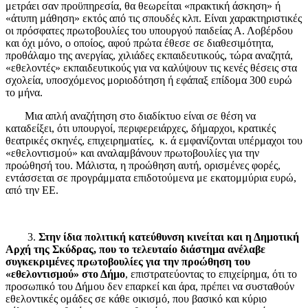
μετράει σαν προϋπηρεσία, θα θεωρείται «πρακτική άσκηση» ή
«άτυπη μάθηση» εκτός από τις σπουδές κλπ. Είναι χαρακτηριστικές
οι πρόσφατες πρωτοβουλίες του υπουργού παιδείας Α. Λοβέρδου
και όχι μόνο, ο οποίος, αφού πρώτα έθεσε σε διαθεσιμότητα,
προθάλαμο της ανεργίας, χιλιάδες εκπαιδευτικούς, τώρα αναζητά,
«εθελοντές» εκπαιδευτικούς για να καλύψουν τις κενές θέσεις στα
σχολεία, υποσχόμενος μοριοδότηση ή εφάπαξ επίδομα 300 ευρώ
το μήνα.
Μια απλή αναζήτηση στο διαδίκτυο είναι σε θέση να
καταδείξει, ότι υπουργοί, περιφερειάρχες, δήμαρχοι, κρατικές
θεατρικές σκηνές, επιχειρηματίες, κ. ά εμφανίζονται υπέρμαχοι του
«εθελοντισμού» και αναλαμβάνουν πρωτοβουλίες για την
προώθησή του. Μάλιστα, η προώθηση αυτή, ορισμένες φορές,
εντάσσεται σε προγράμματα επιδοτούμενα με εκατομμύρια ευρώ,
από την ΕΕ.
3.
Στην ίδια πολιτική κατεύθυνση κινείται και η Δημοτική
Αρχή της Σκύδρας, που το τελευταίο διάστημα ανέλαβε
συγκεκριμένες πρωτοβουλίες για την προώθηση του
«εθελοντισμού» στο Δήμο
, επιστρατεύοντας το επιχείρημα, ότι το
προσωπικό του Δήμου δεν επαρκεί και άρα, πρέπει να συσταθούν
εθελοντικές ομάδες σε κάθε οικισμό, που βασικό και κύριο