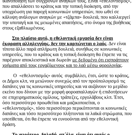
ικανοποίηση των σύγχρονων αναγκών τους. Είναι «εθελοντισμός»,
που απαλλάσσει το κράτος και την τοπική διοίκηση, από την
υποχρέωση για παροχή κοινωνικών υπηρεσιών, που ωθεί σε
κάλυψη ανάλογων αναγκών με «τζάμπα» δουλειά, που καλλιεργεί
την υποταγή και τις μειωμένες απαιτήσεις, στο όνομα της βοήθειας
στους εξαθλιωμένους.
Στο πλαίσιο αυτό, η εθελοντική εργασία δεν είναι
έκφραση αλληλεγγύης, δεν την καρπώνεται ο λαός
. Δεν είναι
τίποτα άλλο παρά απλήρωτη δουλειά, συνήθως σε κοινωνικές
υπηρεσίες, που το κράτος και η τοπική διοίκηση θα έπρεπε να τις
παρέχουν αποκλειστικά και δωρεάν
με δεδομένο ότι εισπράττουν
χρήματα από τους εργαζόμενους και το λαό μέσω φορολογίας
.
Ο «εθελοντισμός» αυτός συμβάλλει, έτσι, ώστε το κράτος,
οι Δήμοι κλπ, να μειώνουν συνεχώς από τον προϋπολογισμό τις
δαπάνες για τις κοινωνικές υπηρεσίες και να αυξάνουν το μερίδιο
εκείνο που δίνουν με την μορφή φοροαπαλλαγών ή επιδοτήσεων
σε επιχειρηματικούς ομίλους, τράπεζες, εργολάβους κλπ. Έτσι,
όσο περισσότερο προωθείται και μαζικοποιείται, ο
«εθελοντισμός», τόσο περισσότερο περικόπτονται οι κοινωνικές
δαπάνες και τόσο περισσότερο πλήττονται τα λαϊκά στρώματα, που
υποτίθεται, ότι θα έπρεπε να ευνοούνται από την εθελοντική
δράση.
Το χειρότερο, δηλαδή, απ΄όλα, είναι ότι αυτός ο