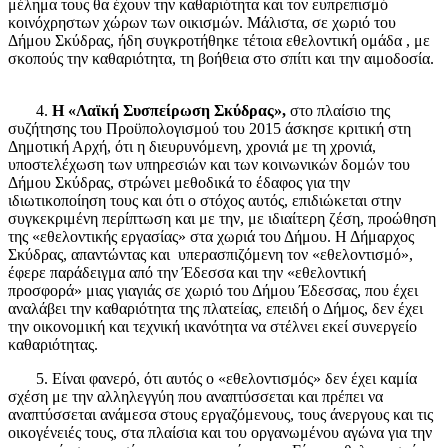
μέλημα τους θα έχουν την καθαριότητα και τον ευπρεπισμό
κοινόχρηστων χώρων των οικισμών. Μάλιστα, σε χωριό του
Δήμου Σκύδρας, ήδη συγκροτήθηκε τέτοια εθελοντική ομάδα , με
σκοπούς την καθαριότητα, τη βοήθεια στο σπίτι και την αιμοδοσία.
4.
Η «
Λαϊκή Συσπείρωση Σκύδρας»,
στο πλαίσιο της
συζήτησης του Προϋπολογισμού του 2015 άσκησε κριτική στη
Δημοτική Αρχή, ότι η διευρυνόμενη, χρονιά με τη χρονιά,
υποστελέχωση των υπηρεσιών και των κοινωνικών δομών του
Δήμου Σκύδρας, στρώνει μεθοδικά το έδαφος για την
ιδιωτικοποίηση τους και ότι ο στόχος αυτός, επιδιώκεται στην
συγκεκριμένη περίπτωση και με την, με ιδιαίτερη ζέση, προώθηση
της «εθελοντικής εργασίας» στα χωριά του Δήμου. Η Δήμαρχος
Σκύδρας, απαντώντας και υπερασπιζόμενη τον «εθελοντισμό»,
έφερε παράδειγμα από την Έδεσσα και την «εθελοντική
προσφορά» μιας γιαγιάς σε χωριό του Δήμου Έδεσσας, που έχει
αναλάβει την καθαριότητα της πλατείας, επειδή ο Δήμος, δεν έχει
την οικονομική και τεχνική ικανότητα να στέλνει εκεί συνεργείο
καθαριότητας.
5. Είναι φανερό, ότι αυτός ο «εθελοντισμός» δεν έχει καμία
σχέση με την αλληλεγγύη που αναπτύσσεται και πρέπει να
αναπτύσσεται ανάμεσα στους εργαζόμενους, τους άνεργους και τις
οικογένειές τους, στα πλαίσια και του οργανωμένου αγώνα για την