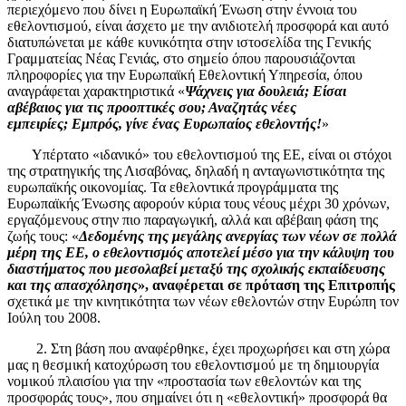
περιεχόμενο που δίνει η Ευρωπαϊκή Ένωση στην έννοια του
εθελοντισμού, είναι άσχετο με την ανιδιοτελή προσφορά και αυτό
διατυπώνεται με κάθε κυνικότητα στην ιστοσελίδα της Γενικής
Γραμματείας Νέας Γενιάς, στο σημείο όπου παρουσιάζονται
πληροφορίες για την Ευρωπαϊκή Εθελοντική Υπηρεσία, όπου
αναγράφεται χαρακτηριστικά «
Ψάχνεις για δουλειά; Είσαι
αβέβαιος για τις προοπτικές σου; Αναζητάς νέες
εμπειρίες;
Εμπρός, γίνε ένας Ευρωπαίος εθελοντής!
»
Υπέρτατο «ιδανικό» του εθελοντισμού της ΕΕ, είναι οι στόχοι
της στρατηγικής της Λισαβόνας, δηλαδή η ανταγωνιστικότητα της
ευρωπαϊκής οικονομίας. Τα εθελοντικά προγράμματα της
Ευρωπαϊκής Ένωσης αφορούν κύρια τους νέους μέχρι 30 χρόνων,
εργαζόμενους στην πιο παραγωγική, αλλά και αβέβαιη φάση της
ζωής τους: «
Δεδομένης της μεγάλης ανεργίας των νέων σε πολλά
μέρη της ΕΕ, ο εθελοντισμός αποτελεί μέσο για την κάλυψη του
διαστήματος που μεσολαβεί μεταξύ της σχολικής εκπαίδευσης
και της απασχόλησης
», αναφέρεται σε πρόταση της Επιτροπής
σχετικά με την κινητικότητα των νέων εθελοντών στην Ευρώπη τον
Ιούλη του 2008.
2. Στη βάση που αναφέρθηκε, έχει προχωρήσει και στη χώρα
μας η θεσμική κατοχύρωση του εθελοντισμού με τη δημιουργία
νομικού πλαισίου για την «προστασία των εθελοντών και της
προσφοράς τους», που σημαίνει ότι η «εθελοντική» προσφορά θα