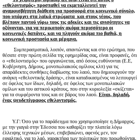
«εθελοντισμός» προσπαθεί να εκμεταλλευτεί την
αναμφισβήτητη διάθεση για προσφορά στο κοινωνικό σύνολο,
που υπάρχει στα λαϊκά στρώματα και στους νέους, που
βλέπουν παντού γύρω τους τις αδικίες και τις ανισότητες να
οξύνονται, για να περικοπούν ακόμα περισσότερο οι
κοινωνικές δαπάνες, και να πληγούν ακόμα πιο βαθιά, η
κοινωνική προστασία και μέριμνα.
Συμπερασματικά, λοιπόν, απαντώντας και στο ερώτημα, που
θέσατε στην πρώτη σελίδα της εφημερίδας σας, είναι προφανές, ότι
ο «εθελοντισμός» που οργανώνεται, από όσους ευθύνονται (Ε.Ε,
Κυβέρνηση, Δήμους, μονοπωλιακούς ομίλους κλπ) για τις
απαράδεκτες συνθήκες διαβίωσης του λαού, που δημιουργούν την
ανάγκη «εθελοντικής δράσης», είναι καταδικασμένος να λειτουργεί
σε όφελος των ίδιων, δηλαδή, σε όφελος των μονοπωλιακών
ομίλων και του αστικού κράτους, που στην κυριολεξία «σκίζεται»
για τα συμφέροντα τους και σε βάρος του λαού.
Είναι, δηλαδή,
ένας ψευδεπίγραφος εθελοντισμός.
Υ.Γ: Όσο για το παράδειγμα που χρησιμοποίησε η Δήμαρχος,
με την γιαγιά στην Έδεσσα που καθαρίζει την πλατεία λόγω
έλλειψης τεχνικών μέσων, επιβεβαιώνει, αφενός μεν, τον
εφιαλτικό, για το λαό, χαρακτήρα των πολιτικών που προωθούνται,