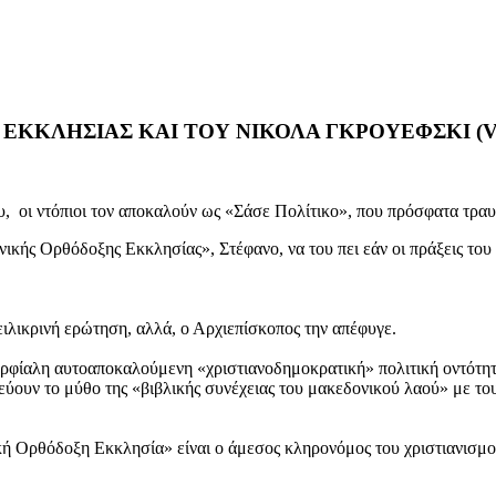
ΕΚΚΛΗΣΙΑΣ ΚΑΙ ΤΟΥ ΝΙΚΟΛΑ ΓΚΡΟΥΕΦΣΚΙ (V
ου, οι ντόπιοι τον αποκαλούν ως «Σάσε Πολίτικο», που πρόσφατα τρα
ικής Ορθόδοξης Εκκλησίας», Στέφανο, να του πει εάν οι πράξεις τ
ειλικρινή ερώτηση, αλλά, ο Αρχιεπίσκοπος την απέφυγε.
φίαλη αυτοαποκαλούμενη «χριστιανοδημοκρατική» πολιτική οντότητα,
εύουν το μύθο της «βιβλικής συνέχειας του μακεδονικού λαού» με τ
ική Ορθόδοξη Εκκλησία» είναι ο άμεσος κληρονόμος του χριστιανισμ