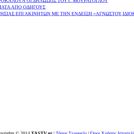
ΠΡΟΚΑΛΟΥΝ ΟΙ ΔΗΛΩΣΕΙΣ ΤΟΥ Γ. ΜΟΥΡΑΤΟΓΛΟΥ
ΩΜΑΤΑ ΑΠΟ ΟΔΗΓΟΥΣ
ΗΣΙΑΣ ΕΠΙ ΑΚΙΝΗΤΩΝ ΜΕ ΤΗΝ ΕΝΔΕΙΞΗ «ΑΓΝΩΣΤΟΥ ΙΔΙ
yrights © 2014
TASTV.gr
|
Τάσος Σεραφείμ
|
Όροι Χρήσης Ιστοσελ