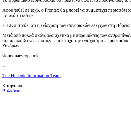
Το Ευρωπαϊκό Κοινοβούλιο θα πρέπει να δώσει το πράσινο φως το 
Αφού τεθεί σε ισχύ, ο Frontex θα μπορεί να συμμετέχει περισσότε
μετανάστευσης».
Η ΕΕ πιστεύει ότι η ενίσχυση των συνοριακών ελέγχων στη Βόρεια
Μετά από πολλά σκάνδαλα σχετικά με παραβιάσεις των ανθρωπίνων 
συμπεριλάβει νέες διατάξεις με στόχο την ενίσχυση της προστασίας
Συνόρων.
slobodnaevropa.mk
--
The Hellenic Information Team
Κατηγορία:
Βαλκάνια