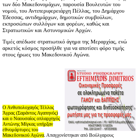
των δύο Μακεδονομάχων, παρουσία Βουλευτών του
νομού, του Αντιπεριφερειάρχη Πέλλας, του Δημάρχου
Έδεσσας, αντιδημάρχων, δημοτικών συμβούλων,
εκπροσώπων συλλόγων και φορέων, καθώς και
Στρατιωτικών και Αστυνομικών Αρχών.
Τιμές απέδωσε στρατιωτικό άγημα της Μεραρχίας, ενώ
αρκετός κόσμος προσήλθε για να αποτίσει φόρο τιμής
στους ήρωες του Μακεδονικού Αγώνα.
Ο Ανθυπολοχαγός Τέλλος
Άγρας (Σαράντος Αγαπηνός)
και ο Ναουσαίος οπλαρχηγός
Αντώνης Μίγκας υπήρξαν
εθνομάρτυρες του
Μακεδονικού Αγώνα
. Απαγχονίστηκαν από Βούλγαρους