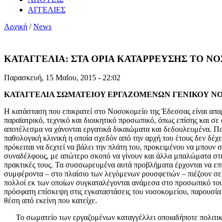
ΑΓΓΕΛΙΕΣ
Αρχική
/
News
ΚΑΤΑΓΓΕΛΙΑ: ΣΤΑ ΟΡΙΑ ΚΑΤΑΡΡΕΥΣΗΣ ΤΟ Ν
Παρασκευή, 15 Μαΐου, 2015 - 22:02
ΚΑΤΑΓΓΕΛΙΑ ΣΩΜΑΤΕΙΟY ΕΡΓΑΖΟΜΕΝΩΝ ΓΕΝΙΚΟΥ Ν
Η κατάσταση που επικρατεί στο Νοσοκομείο της Έδεσσας είναι απαρά
παραϊατρικό, τεχνικό και διοικητικό προσωπικό, όπως επίσης και σε
αποτέλεσμα να χάνονται εργατικά δικαιώματα και δεδουλευμένα.
Πολ
παθολογική κλινική η οποία σχεδόν από την αρχή του έτους δεν δέ
πρόκειται να δεχτεί να βάλει την πλάτη του, προκειμένου να μπουν 
συναδέλφους, με απώτερο σκοπό να γίνουν και άλλα μπαλώματα στη
πρακτικές τους. Τα συσσωρευμένα αυτά προβλήματα έρχονται να επι
συμφέροντα – στο πλαίσιο των λεγόμενων ρουσφετιών – πιέζουν σε
πολλοί εκ των οποίων συγκαταλέγονται ανάμεσα στο προσωπικό του 
πρόσφατη επίσκεψη στις εγκαταστάσεις του νοσοκομείου, παρουσία
θέση από εκείνη που κατείχε.
Το σωματείο των εργαζομένων καταγγέλλει οποιαδήποτε πολιτική