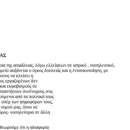
ΑΣ
ια της ασφάλειας, λόγω ελλείψεων σε ιατρικό , νοσηλευτικό,
μείο αυξάνεται ο όγκος δουλειάς και η εντατικοποίηση, με
υνος να κλείσει η
γος εργαζομένων δεν
α και εκφοβισμούς σε
αταστήσουν συνένοχους στις
ύμενοι από τα πολιτικά τους
ει υπέρ των ψηφοφόρων τους,
 νομού μας, όπου σε
όρος- νοσηλεύτρια σε άλλη
θεωρούμε ότι η αδιαφορία