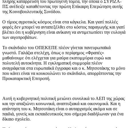
πλήρης κατάρρευση του πρωτογενή τομέα, την οποία ο ΣΥΡΙΖΑ-
ΠΣ ανέδειξε καταθέτοντας την πρώτη Επίκαιρη Επερώτηση αυτής
της Κοινοβουλευτικής Συνόδου.
Ο τίμιος αγροτικός κόσμος είναι στα κάγκελα. Και γιατί πολλές
φορές δεν μπορεί να ανταπεξέλθει στο κόστος παραγωγής και γιατί
βλέπει ότι η κυβέρνηση είναι ανίκανη να αντιμετωπίσει την ευλογιά
των αιγοπροβάτων.
Το σκάνδαλο του ΟΠΕΚΕΠΕ πλέον γίνεται πανευρωπαϊκά
γνωστό. Γαλάζια στελέχη, όπως ο περίφημος «Φραπές»
μαθαίνουμε ότι ελέγχεται για μαύρα εκατομμύρια ευρώ και
πολυτελή αυτοκίνητα. Η εγκληματική συμμορία πλέον
αναγράφεται στα ευρωπαϊκά έγγραφα και ο κ. Μητσοτάκης το μόνο
που κάνει είναι να κουκουλώνει το σκάνδαλο, απορρίπτοντας την
Προκαταρκτική Επιτροπή.
Αυτή η κυβερνητική πολιτική μειώνει συνολικά το ΑΕΠ της χώρας
και την απαξιώνει κοινωνικά, αναπτυξιακά και οικονομικά. Και η
απάντηση του κ. Μητσοτάκη είναι ο αυταρχισμός ακόμα και σε
παιδιά, γονείς και εκπαιδευτικούς που σήμερα διαδήλωναν για ένα
δίκαιο σχολείο.