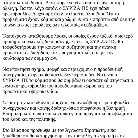
στην πολιτική δράση. Δεν μπορεί να γίνει από τα πάνω αυτή η
αλλαγή. Για τον λόγο αυτόν, ο ΣΥΡΙΖΑ-ΠΣ έχει πάρει
πρωτοβουλίες: Δείχνουμε ότι δεν είμαστε όλοι ίδιοι. Ότι τα
προβλήματα έχουν κόμμα και χρώμα. Αυτό εισπράττω από όλη την
κοινωνία στις περιοδείες των τελευταίων εβδομάδων.
Ταυτόχρονα καταθέτουμε λύσεις οι οποίες έχουν ταξικό, αριστερό
πρόσημο κοινωνικής δικαιοσύνης. Εμείς ως ΣΥΡΙΖΑ-ΠΣ, θα
τροφοδοτήσουμε την κοινωνική συζήτηση και την ανάγκη
προοδευτικής διεξόδου, είτε προγραμματικά, είτε με την
κουλτούρα των συμμαχιών.
Να αποκτήσει σχήμα, μορφή και περιεχόμενο η προοδευτική
συνεργασία, στην οποία κανείς δεν περισσεύει. Να είναι ο
ΣΥΡΙΖΑ-ΠΣ το κόμμα που θα συμβάλλει ουσιαστικά στην πλατιά
ενωτική πρωτοβουλία του προοδευτικού χώρου και του
προοδευτικού ψηφοδελτίου.
Σε αυτή την κατεύθυνση σας ζητώ να αναλάβουμε πρωτοβουλίες
συνεργασιών και κοινής δράσης -όπως αποφάσισε η Κεντρική
Επιτροπή- και τοπικά και κεντρικά για τα πραγματικά προβλήματα
του λαού και της πολιτικής.
Στο θέμα που προέκυψε με τον Άγνωστο Στρατιώτη, είπα
ξεκάθαρα ότι θα καταργήσουμε την τροπολογία - ντροπή στην