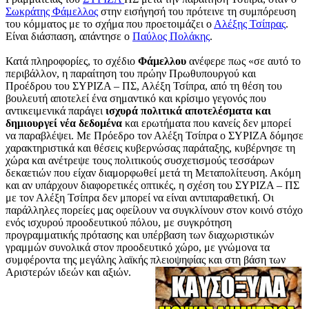
Σωκράτης Φάμελλος
στην εισήγησή του πρότεινε τη συμπόρευση
του κόμματος με το σχήμα που προετοιμάζει ο
Αλέξης Τσίπρας
.
Είναι διάσπαση, απάντησε ο
Παύλος Πολάκης
.
Κατά πληροφορίες, το σχέδιο
Φάμελλου
ανέφερε πως «σε αυτό το
περιβάλλον, η παραίτηση του πρώην Πρωθυπουργού και
Προέδρου του ΣΥΡΙΖΑ – ΠΣ, Αλέξη Τσίπρα, από τη θέση του
βουλευτή αποτελεί ένα σημαντικό και κρίσιμο γεγονός που
αντικειμενικά παράγει
ισχυρά πολιτικά αποτελέσματα και
δημιουργεί νέα δεδομένα
και ερωτήματα που κανείς δεν μπορεί
να παραβλέψει. Με Πρόεδρο τον Αλέξη Τσίπρα ο ΣΥΡΙΖΑ δόμησε
χαρακτηριστικά και θέσεις κυβερνώσας παράταξης, κυβέρνησε τη
χώρα και ανέτρεψε τους πολιτικούς συσχετισμούς τεσσάρων
δεκαετιών που είχαν διαμορφωθεί μετά τη Μεταπολίτευση. Ακόμη
και αν υπάρχουν διαφορετικές οπτικές, η σχέση του ΣΥΡΙΖΑ – ΠΣ
με τον Αλέξη Τσίπρα δεν μπορεί να είναι αντιπαραθετική. Οι
παράλληλες πορείες μας οφείλουν να συγκλίνουν στον κοινό στόχο
ενός ισχυρού προοδευτικού πόλου, με συγκρότηση
προγραμματικής πρότασης και υπέρβαση των διαχωριστικών
γραμμών συνολικά στον προοδευτικό χώρο, με γνώμονα τα
συμφέροντα της μεγάλης λαϊκής πλειοψηφίας και στη βάση των
Αριστερών ιδεών και αξιών.