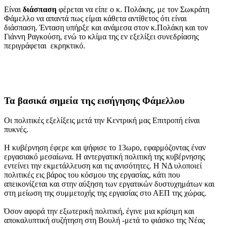
Είναι
διάσπαση
φέρεται να είπε ο κ. Πολάκης, με τον Σωκράτη
Φάμελλο να απαντά πως είμαι κάθετα αντίθετος ότι είναι
διάσπαση. Ένταση υπήρξε και ανάμεσα στον κ.Πολάκη και τον
Γιάννη Ραγκούση, ενώ το κλίμα της εν εξελίξει συνεδρίασης
περιγράφεται εκρηκτικό.
Τα βασικά σημεία της εισήγησης Φάμελλου
Οι πολιτικές εξελίξεις μετά την Κεντρική μας Επιτροπή είναι
πυκνές.
Η κυβέρνηση έφερε και ψήφισε το 13ωρο, εφαρμόζοντας έναν
εργασιακό μεσαίωνα. Η αντεργατική πολιτική της κυβέρνησης
εντείνει την εκμετάλλευση και τις ανισότητες. Η ΝΔ υλοποιεί
πολιτικές εις βάρος του κόσμου της εργασίας, κάτι που
απεικονίζεται και στην αύξηση των εργατικών δυστυχημάτων και
στη μείωση της συμμετοχής της εργασίας στο ΑΕΠ της χώρας.
Όσον αφορά την εξωτερική πολιτική, έγινε μια κρίσιμη και
αποκαλυπτική συζήτηση στη Βουλή -μετά το φιάσκο της Νέας