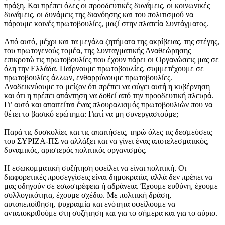
πράξη. Και πρέπει όλες οι προοδευτικές δυνάμεις, οι κοινωνικές
δυνάμεις, οι δυνάμεις της διανόησης και του πολιτισμού να
πάρουμε κοινές πρωτοβουλίες, μαζί στην πλατεία Συντάγματος.
Από αυτό, μέχρι και τα μεγάλα ζητήματα της ακρίβειας, της στέγης,
του πρωτογενούς τομέα, της Συνταγματικής Αναθεώρησης
επικροτώ τις πρωτοβουλίες που έχουν πάρει οι Οργανώσεις μας σε
όλη την Ελλάδα. Παίρνουμε πρωτοβουλίες, συμμετέχουμε σε
πρωτοβουλίες άλλων, ενθαρρύνουμε πρωτοβουλίες.
Αναδεικνύουμε το μείζον ότι πρέπει να φύγει αυτή η κυβέρνηση
και ότι η πρέπει απάντηση να δοθεί από την προοδευτική πλευρά.
Γι’ αυτό και απαιτείται ένας πλουραλισμός πρωτοβουλιών που να
θέτει το βασικό ερώτημα: Γιατί να μη συνεργαστούμε;
Παρά τις δυσκολίες και τις απαιτήσεις, τηρώ όλες τις δεσμεύσεις
του ΣΥΡΙΖΑ-ΠΣ να αλλάξει και να γίνει ένας αποτελεσματικός,
δυναμικός, αριστερός πολιτικός οργανισμός.
Η εσωκομματική συζήτηση οφείλει να είναι πολιτική. Οι
διαφορετικές προσεγγίσεις είναι δημοκρατία, αλλά δεν πρέπει να
μας οδηγούν σε εσωστρέφεια ή αδράνεια. Έχουμε ευθύνη, έχουμε
συλλογικότητα, έχουμε σχέδιο. Με πολιτική δράση,
αυτοπεποίθηση, ψυχραιμία και ενότητα οφείλουμε να
ανταποκριθούμε στη συζήτηση και για το σήμερα και για το αύριο.