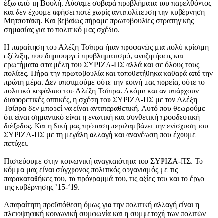
έξω από τη Βουλή. Λύσαμε σοβαρά προβλήματα του παρελθόντος
και δεν έχουμε αφήσει ποτέ χωρίς αντιπολίτευση την κυβέρνηση
Μητσοτάκη. Και βεβαίως πήραμε πρωτοβουλίες στρατηγικής
σημασίας για το πολιτικό μας σχέδιο.
Η παραίτηση του Αλέξη Τσίπρα ήταν προφανώς μια πολύ κρίσιμη
εξέλιξη, που δημιουργεί προβληματισμό, αναζητήσεις και
ερωτήματα στα μέλη του ΣΥΡΙΖΑ-ΠΣ αλλά και σε όλους τους
πολίτες. Πήρα την πρωτοβουλία και τοποθετήθηκα καθαρά από την
πρώτη μέρα. Δεν υποτιμούμε ούτε την κοινή μας πορεία, ούτε το
πολιτικό κεφάλαιο του Αλέξη Τσίπρα. Ακόμα και αν υπάρχουν
διαφορετικές οπτικές, η σχέση του ΣΥΡΙΖΑ-ΠΣ με τον Αλέξη
Τσίπρα δεν μπορεί να είναι αντιπαραθετική. Αυτό που θεωρούμε
ότι είναι σημαντικό είναι η ενωτική και συνθετική προοδευτική
διέξοδος. Και η δική μας πρόταση περιλαμβάνει την ενίσχυση του
ΣΥΡΙΖΑ-ΠΣ με τη μεγάλη αλλαγή και ανανέωση που έχουμε
πετύχει.
Πιστεύουμε στην κοινωνική αναγκαιότητα του ΣΥΡΙΖΑ-ΠΣ. Το
κόμμα μας είναι σύγχρονος πολιτικός οργανισμός με τις
παρακαταθήκες του, το πρόγραμμά του, τις αξίες του και το έργο
της κυβέρνησης ’15-‘19.
Απαραίτητη προϋπόθεση όμως για την πολιτική αλλαγή είναι η
πλειοψηφική κοινωνική συμφωνία και η συμμετοχή των πολιτών