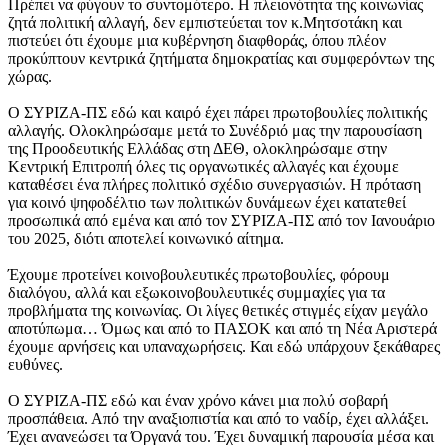
Πρέπει να φύγουν το συντομότερο. Η πλειονότητα της κοινωνίας
ζητά πολιτική αλλαγή, δεν εμπιστεύεται τον κ.Μητσοτάκη και
πιστεύει ότι έχουμε μια κυβέρνηση διαφθοράς, όπου πλέον
προκύπτουν κεντρικά ζητήματα δημοκρατίας και συμφερόντων της
χώρας.
Ο ΣΥΡΙΖΑ-ΠΣ εδώ και καιρό έχει πάρει πρωτοβουλίες πολιτικής
αλλαγής. Ολοκληρώσαμε μετά το Συνέδριό μας την παρουσίαση
της Προοδευτικής Ελλάδας στη ΔΕΘ, ολοκληρώσαμε στην
Κεντρική Επιτροπή όλες τις οργανωτικές αλλαγές και έχουμε
καταθέσει ένα πλήρες πολιτικό σχέδιο συνεργασιών. Η πρόταση
για κοινό ψηφοδέλτιο των πολιτικών δυνάμεων έχει κατατεθεί
προσωπικά από εμένα και από τον ΣΥΡΙΖΑ-ΠΣ από τον Ιανουάριο
του 2025, διότι αποτελεί κοινωνικό αίτημα.
Έχουμε προτείνει κοινοβουλευτικές πρωτοβουλίες, φόρουμ
διαλόγου, αλλά και εξωκοινοβουλευτικές συμμαχίες για τα
προβλήματα της κοινωνίας. Οι λίγες θετικές στιγμές είχαν μεγάλο
αποτύπωμα… Όμως και από το ΠΑΣΟΚ και από τη Νέα Αριστερά
έχουμε αρνήσεις και υπαναχωρήσεις. Και εδώ υπάρχουν ξεκάθαρες
ευθύνες.
Ο ΣΥΡΙΖΑ-ΠΣ εδώ και έναν χρόνο κάνει μια πολύ σοβαρή
προσπάθεια. Από την αναξιοπιστία και από το ναδίρ, έχει αλλάξει.
Έχει ανανεώσει τα Όργανά του. Έχει δυναμική παρουσία μέσα και