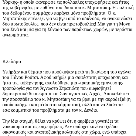
Υόρκης- η οποία φανέρωσε τις πολλαπλές υποχωρήσεις και ήττες
της κυβέρνησης με ευθύνη του ίδιου του κ. Μητσοτάκη. Η πολιτική
του δεδομένου συμμάχου παράγει μόνο προβλήματα. Ο κ.
Μητσοτάκης επέλεξε, για να βγει από το αδιέξοδο, να ανακοινώσει
δύο πρωτοβουλίες, που δεν είναι πρωτοβουλίες! Μια για τη Μονή
του Σινά και μία για τη Σύνοδο των παράκτιων χωρών, με τεράστια
ανωριμότητα.
Κλείσιμο
Υπήρξαν και θέματα που προέκυψαν μετά τη δικαίωση του αγώνα
του Πάνου Ρούτσι. Αφού υπήρξε μια σαφέστατη υποχώρηση και
ήττα της κυβέρνησης, ακολούθησε μια -τραμπικής έμπνευσης-
τροπολογία για τον Άγνωστο Στρατιώτη που αμφισβητεί
δημοκρατικά δικαιώματα και Συνταγματικές Αρχές. Αποκαλύπτει
την προσπάθεια του κ. Μητσοτάκη να τα βρει με την ακροδεξιά (η
οποία υπάρχει και μέσα στο κόμμα του), αλλά και να λύσει τα
εσωκομματικά του προβλήματα με τον κ. Δένδια.
Την ίδια στιγμή, θέλει να κρύψει ότι η ακρίβεια γονατίζει τα
νοικοκυριά και τις επιχειρήσεις. Δεν υπάρχει κανένα σχέδιο
οικονομικής και αναπτυξιακής πολιτικής στη χώρα, ενώ υπάρχει