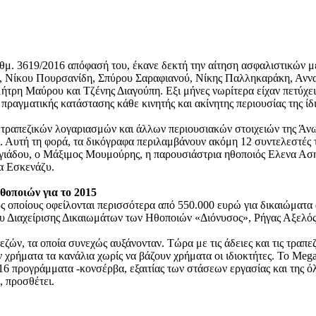
ιθμ. 3619/2016 απόφασή του, έκανε δεκτή την αίτηση ασφαλιστικών 
ύ, Νίκου Πουρσανίδη, Σπύρου Σαραφιανού, Νίκης Παλληκαράκη, Αν
τρη Μαύρου και Τζένης Διαγούπη. Εξι μήνες νωρίτερα είχαν πετύχε
 πραγματικής κατάστασης κάθε κινητής και ακίνητης περιουσίας της ίδι
τραπεζικών λογαριασμών και άλλων περιουσιακών στοιχειών της Άνω
. Αυτή τη φορά, τα δικόγραφα περιλαμβάνουν ακόμη 12 συντελεστές
ργιάδου, ο Μάξιμος Μουμούρης, η παρουσιάστρια ηθοποιός Ελενα Ασ
να Εσκενάζυ.
θοποιών για το 2015
ς οποίους οφείλονται περισσότερα από 550.000 ευρώ για δικαιώματα 
γου Διαχείρισης Δικαιωμάτων των Ηθοποιών «Διόνυσος», Ρήγας Αξελός
ζών, τα οποία συνεχώς αυξάνονταν. Τώρα με τις άδειες και τις τραπεζ
χρήματα τα κανάλια χωρίς να βάζουν χρήματα οι ιδιοκτήτες. Το Mega
016 προγράμματα -κονσέρβα, εξαιτίας των στάσεων εργασίας και της 
, προσθέτει.