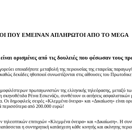
ΙΟΙ ΠΟΥ ΕΜΕΙΝΑΝ ΑΠΛΗΡΩΤΟΙ ΑΠΟ ΤΟ MEGA
είναι ορισμένες από τις δουλειές που φέσωσαν τους π
γορεύει οποιαδήποτε μεταβολή της περιουσίας της εταιρείας παραγωγ
καθώς δεκάδες ηθοποιοί συνωστίζονται στις αίθουσες του Πρωτοδικε
δημοφιλέστερων πρωταγωνιστών της ελληνικής τηλεόρασης, μεταξύ τω
κηνοθέτιδα Ρέινα Εσκενάζυ, συνθέτουν οι αιτήσεις ασφαλιστικών μέ
α. Οι δημοφιλείς σειρές «Κλεμμένα όνειρα» και «Δικαίωση» είναι ορ
κά περισσότερα από 200.000 ευρώ!
των τηλεοπτικών επιτυχιών «Κλεμμένα όνειρα» και «Δικαίωση». Η συ
τάσσεται η συντηρητική κατάσχεση κάθε κινητής και ακίνητης περιου