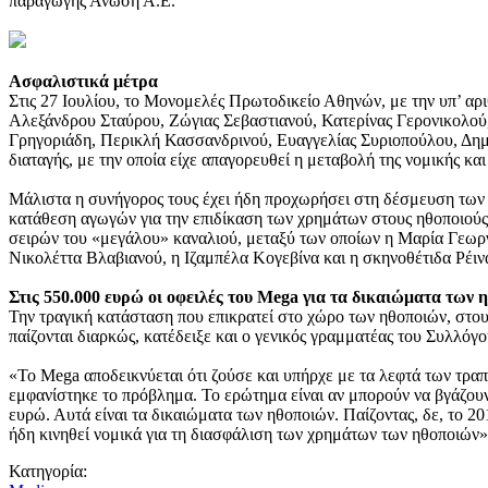
παραγωγής Ανωση Α.Ε.
Ασφαλιστικά μέτρα
Στις 27 Ιουλίου, το Μονομελές Πρωτοδικείο Αθηνών, με την υπ’ αρ
Αλεξάνδρου Σταύρου, Ζώγιας Σεβαστιανού, Κατερίνας Γερονικολο
Γρηγοριάδη, Περικλή Κασσανδρινού, Ευαγγελίας Συριοπούλου, Δημή
διαταγής, με την οποία είχε απαγορευθεί η μεταβολή της νομικής και
Μάλιστα η συνήγορος τους έχει ήδη προχωρήσει στη δέσμευση των 
κατάθεση αγωγών για την επιδίκαση των χρημάτων στους ηθοποιούς
σειρών του «μεγάλου» καναλιού, μεταξύ των οποίων η Μαρία Γεω
Νικολέττα Βλαβιανού, η Ιζαμπέλα Κογεβίνα και η σκηνοθέτιδα Ρέι
Στις 550.000 ευρώ οι οφειλές του Mega για τα δικαιώματα των η
Την τραγική κατάσταση που επικρατεί στο χώρο των ηθοποιών, στου
παίζονται διαρκώς, κατέδειξε και ο γενικός γραμματέας του Συλλό
«Το Mega αποδεικνύεται ότι ζούσε και υπήρχε με τα λεφτά των τραπε
εμφανίστηκε το πρόβλημα. Το ερώτημα είναι αν μπορούν να βγάζουν 
ευρώ. Αυτά είναι τα δικαιώματα των ηθοποιών. Παίζοντας, δε, το 2
ήδη κινηθεί νομικά για τη διασφάλιση των χρημάτων των ηθοποιών»
Κατηγορία: