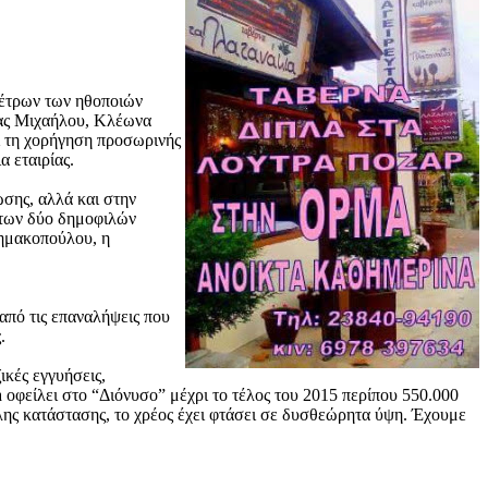
μέτρων των ηθοποιών
νας Μιχαήλου, Κλέωνα
ι τη χορήγηση προσωρινής
α εταιρίας.
σης, αλλά και στην
 των δύο δημοφιλών
ημακοπούλου, η
από τις επαναλήψεις που
.
ικές εγγυήσεις,
 οφείλει στο “Διόνυσο” μέχρι το τέλος του 2015 περίπου 550.000
όλης κατάστασης, το χρέος έχει φτάσει σε δυσθεώρητα ύψη. Έχουμε