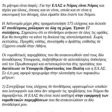
Το μήνυμα είναι σαφές: Για την
ΕΛΑΣ ο Νόμος είναι Νόμος
και
ισχύει για όλους, όποιος και αν είναι, οποία και αν είναι η
οικονομική του δύναμη, όλοι είμαστε ίσοι έναντι του Νόμου.
Η Αστυνομία μέχρι χθες πραγματοποίησε 575 ελέγχους και έκλεισε
67 συνδέσμους χούλιγκαν σε όλη τη χώρα. Έγιναν 17
συλλήψεις.
Σημειώνω ότι οι σύνδεσμοι ανήκουν σε όλες τις ομάδες.
Και θα συνεχίσει να κάνει τη δουλειά της αποτελεσματικά. Χωρίς
εκπτώσεις. Προχθές επίσης, συνελήφθη ο δράστης επίθεσης σε
15χρονο οπαδό στην Αθήνα.
Οι νομοθετικές παρεμβάσεις που θα ανακοινωθούν από τους δύο
συναδέλφους Υπουργούς, συζητήθηκαν σε αλλεπάλληλες συσκέψεις
υπό τον Πρωθυπουργό και ανταποκρίνονται στις προτάσεις που
διατύπωσε το Υπουργείο Προστασίας του Πολίτη
και η ΕΛ.ΑΣ.
Σε ό,τι μας αφορά προχωράμε στην υλοποίηση των παρακάτω
μέτρων:
1) Συνεχίζουμε τους ελέγχους σε συνδέσμους οργανωμένων οπαδών
που λειτουργούν και όσοι δεν πληρούν τις προβλέψεις του Νόμου θα
σφραγίζονται. Η ΕΛΑΣ θα είναι πολύ αυστηρή
στην εφαρμογή των
νομοθετικών παρεμβάσεων
που θα ανακοινώσουν οι δύο
συνάδελφοί μου.