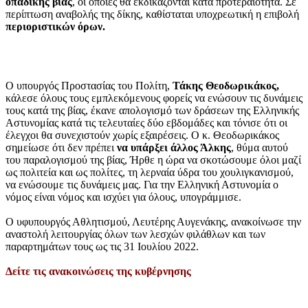
οπαδικής βίας
, οι οποίες θα εκδικάζονται κατά προτεραιότητα. Σε
περίπτωση αναβολής της δίκης, καθίσταται υποχρεωτική η επιβολή
περιοριστικών όρων.
Ο υπουργός Προστασίας του Πολίτη,
Τάκης Θεοδωρικάκος,
κάλεσε όλους τους εμπλεκόμενους φορείς να ενώσουν τις δυνάμεις
τους κατά της βίας, έκανε απολογισμό των δράσεων της Ελληνικής
Αστυνομίας κατά τις τελευταίες δύο εβδομάδες και τόνισε ότι οι
έλεγχοι θα συνεχιστούν χωρίς εξαιρέσεις. O κ. Θεοδωρικάκος
σημείωσε ότι δεν πρέπει
να υπάρξει άλλος Άλκης
, θύμα αυτού
του παραλογισμού της βίας, Ήρθε η ώρα να σκοτώσουμε όλοι μαζί
ως πολιτεία και ως πολίτες, τη λερναία ύδρα του χουλιγκανισμού,
να ενώσουμε τις δυνάμεις μας. Για την Ελληνική Αστυνομία ο
νόμος είναι νόμος και ισχύει για όλους, υπογράμμισε.
Ο υφυπουργός Αθλητισμού, Λευτέρης Αυγενάκης, ανακοίνωσε την
αναστολή λειτουργίας όλων των λεσχών φιλάθλων και των
παραρτημάτων τους ως τις 31 Ιουλίου 2022.
Δείτε τις ανακοινώσεις της κυβέρνησης