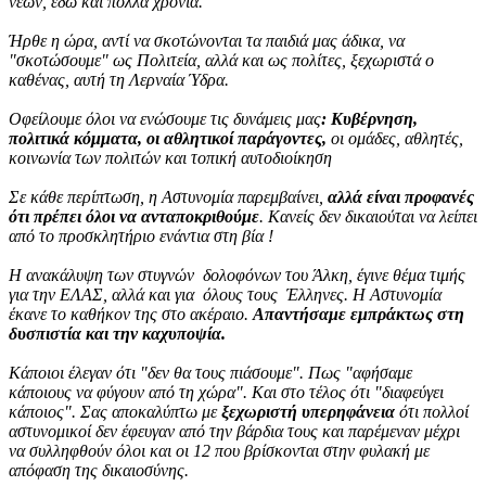
νέων, εδώ και πολλά χρόνια.
Ήρθε η ώρα, αντί να σκοτώνονται τα παιδιά μας άδικα, να
"σκοτώσουμε" ως Πολιτεία, αλλά και ως πολίτες, ξεχωριστά ο
καθένας, αυτή τη Λερναία Ύδρα.
Οφείλουμε όλοι να ενώσουμε τις δυνάμεις μας
: Κυβέρνηση,
πολιτικά κόμματα, οι αθλητικοί παράγοντες,
οι ομάδες, αθλητές,
κοινωνία των πολιτών και τοπική αυτοδιοίκηση
Σε κάθε περίπτωση, η Αστυνομία παρεμβαίνει,
αλλά είναι προφανές
ότι πρέπει όλοι να ανταποκριθούμε
. Κανείς δεν δικαιούται να λείπει
από το προσκλητήριο ενάντια στη βία !
Η ανακάλυψη των στυγνών δολοφόνων του Άλκη, έγινε θέμα τιμής
για την ΕΛΑΣ, αλλά και για όλους τους Έλληνες. Η Αστυνομία
έκανε το καθήκον της στο ακέραιο.
Απαντήσαμε εμπράκτως στη
δυσπιστία και την καχυποψία.
Κάποιοι έλεγαν ότι "δεν θα τους πιάσουμε". Πως "αφήσαμε
κάποιους να φύγουν από τη χώρα". Και στο τέλος ότι "διαφεύγει
κάποιος". Σας αποκαλύπτω με
ξεχωριστή υπερηφάνεια
ότι πολλοί
αστυνομικοί δεν έφευγαν από την βάρδια τους και παρέμεναν μέχρι
να συλληφθούν όλοι και οι 12 που βρίσκονται στην φυλακή με
απόφαση της δικαιοσύνης.