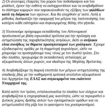
2) Οι ανώνυμες εταιρείες του χώρου του ποδοσφαίρου και του
μπάσκετ, έχουν την ευθύνη να εκσυγχρονίσουν και να αναβαθμίσουν
το σύστημα καμερών που παρακολουθούν τις εξέδρες των
φιλάθλων
κατά τη διάρκεια
των αγώνων. Και θα ελεγχθούν γι’ αυτό. Αυτή η
μέθοδος διασφαλίζει την εφαρμογή του μέτρου της ταυτοποίησης του
κατόχου κάθε εισιτηρίου και συγκεκριμένης θέσης στο γήπεδο.
3) Υλοποιούμε πρόγραμμα εκπαίδευσης του Αστυνομικού
προσωπικού με βάση ευρωπαϊκά πρότυπα για την πρόληψη και
αντιμετώπιση της παραβατικότητας ανηλίκων, διότι οι
ανήλικοι
είναι συνήθως τα θύματα προσηλυτισμού των χούλιγκαν
. Έχουμε
εξειδικευμένες ομάδες με τη συμμετοχή ψυχολόγων, ώστε να
μπορούμε να προσεγγίσουμε τους νέους με τον σωστό τρόπο. Στο
ίδιο πλαίσιο, προχωράμε σε εκπαιδευτικές ανταλλαγές με
αξιωματικούς άλλων χωρών, και ιδιαίτερα της Μεγάλης Βρετανίας.
4) Αναβαθμίζουμε τη διαρκή εποπτεία των μέτρων αντιμετώπισης της
οπαδικής βίας με την καθημερινή εμπλοκή ανώτατου αξιωματικού
του Αρχηγείου της
ΕΛΑΣ και συγκεκριμένα του εκάστοτε
Υπαρχηγού της.
Κατά αυτόν τον τρόπο, εντατικοποιείται το πλαίσιο των ελέγχων και
αναβαθμίζεται η επιχειρησιακή μας ικανότητα, ώστε να περιοριστεί ο
ζωτικός χώρος δράσης αυτών των εγκληματικών ομάδων και να
αντιμετωπιστεί στη ρίζα του το φαινόμενο του χουλιγκανισμού.