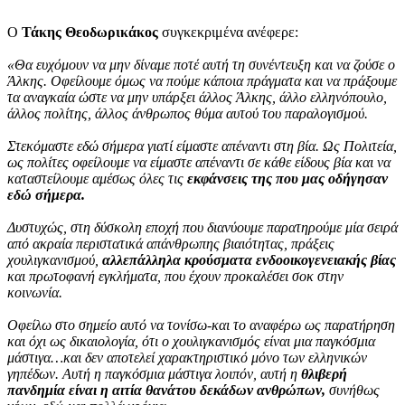
O
Τάκης Θεοδωρικάκος
συγκεκριμένα ανέφερε:
«Θα ευχόμουν να μην δίναμε ποτέ αυτή τη συνέντευξη και να ζούσε ο
Άλκης. Οφείλουμε όμως να πούμε κάποια πράγματα και να πράξουμε
τα αναγκαία ώστε να μην υπάρξει άλλος Άλκης, άλλο ελληνόπουλο,
άλλος πολίτης, άλλος άνθρωπος θύμα αυτού του παραλογισμού.
Στεκόμαστε εδώ σήμερα γιατί είμαστε απέναντι στη βία. Ως Πολιτεία,
ως πολίτες οφείλουμε να είμαστε απέναντι σε κάθε είδους βία και να
καταστείλουμε αμέσως όλες τις
εκφάνσεις της που μας οδήγησαν
εδώ σήμερα.
Δυστυχώς, στη δύσκολη εποχή που διανύουμε παρατηρούμε μία σειρά
από ακραία περιστατικά απάνθρωπης βιαιότητας, πράξεις
χουλιγκανισμού,
αλλεπάλληλα κρούσματα ενδοοικογενειακής βίας
και πρωτοφανή εγκλήματα, που έχουν προκαλέσει σοκ στην
κοινωνία.
Οφείλω στο σημείο αυτό να τονίσω-και το αναφέρω ως παρατήρηση
και όχι ως δικαιολογία, ότι ο χουλιγκανισμός είναι μια παγκόσμια
μάστιγα…και δεν αποτελεί χαρακτηριστικό μόνο των ελληνικών
γηπέδων. Αυτή η παγκόσμια μάστιγα λοιπόν, αυτή η
θλιβερή
πανδημία είναι η αιτία θανάτου δεκάδων ανθρώπων,
συνήθως