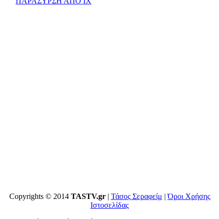
ΠΑΡΑΣΥΡΣΗ ΑΠΟ ΙΧ
Copyrights © 2014
TASTV.gr
|
Τάσος Σεραφείμ
|
Όροι Χρήσης
Ιστοσελίδας