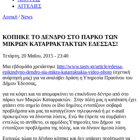
ΑΓΓΕΛΙΕΣ
Αρχική
/
News
ΚΟΠΗΚΕ ΤΟ ΔΕΝΔΡΟ ΣΤΟ ΠΑΡΚΟ ΤΩΝ
ΜΙΚΡΩΝ ΚΑΤΑΡΡΑΚΤΑΚΤΩΝ ΕΔΕΣΣΑΣ!
Τετάρτη, 20 Μαΐου, 2015 - 23:40
Μια εβδομάδα χρειάστηκε
http://www.tastv.gr/article/edessa-
epikindyno-dendro-sta-mikra-katarraktakia-video-photo
(σχετική
ανάρτησή μας) για να αναλάβει δράση η Υπηρεσία Πρασίνου του
Δήμου Έδεσσας,
για να κόψει και να απομαρκύνει το επικίνδυνο δέντρο από στο
πάρκο των Μικρών Καταρρακτών. Στην πόλη μας η κατάταση έχει
φτάσει στο σημείο όπου οι ίδιο δημότες εντοπίζουν σοβαρά
προβλήματα και μας τα καταγγέλουν τηλεφωνικά ή με e-mail
προκειμένου να δίνονται λύσεις. Ενώ θα έπρεπε να συμβαίνει
εντελώς το αντίθετο, οι αρμόδιες Υπηρεσίες του Δήμου να
εντοπίζουν προβλήματα της πόλης. και να δίνουν άμεσα λύση.
Ευτυχώς τώρα το δένδρο κόπηκε και δεν υπάρχει περίπτωση να