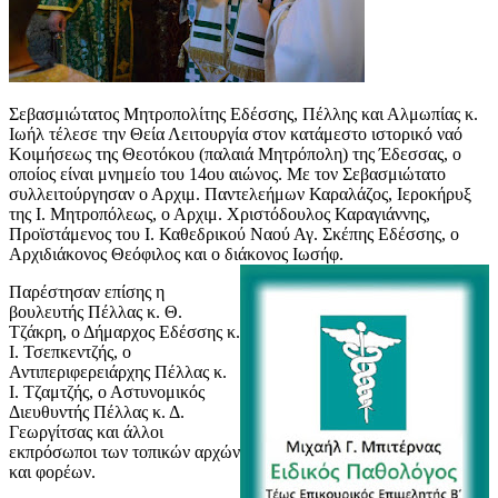
Σεβασμιώτατος Μητροπολίτης Εδέσσης, Πέλλης και Αλμωπίας κ.
Ιωήλ τέλεσε την Θεία Λειτουργία στον κατάμεστο ιστορικό ναό
Κοιμήσεως της Θεοτόκου (παλαιά Μητρόπολη) της Έδεσσας, ο
οποίος είναι μνημείο του 14ου αιώνος. Με τον Σεβασμιώτατο
συλλειτούργησαν ο Αρχιμ. Παντελεήμων Καραλάζος, Ιεροκήρυξ
της Ι. Μητροπόλεως, ο Αρχιμ. Χριστόδουλος Καραγιάννης,
Προϊστάμενος του Ι. Καθεδρικού Ναού Αγ. Σκέπης Εδέσσης, ο
Αρχιδιάκονος Θεόφιλος και ο διάκονος Ιωσήφ.
Παρέστησαν επίσης η
βουλευτής Πέλλας κ. Θ.
Τζάκρη, ο Δήμαρχος Εδέσσης κ.
Ι. Τσεπκεντζής, ο
Αντιπεριφερειάρχης Πέλλας κ.
Ι. Τζαμτζής, ο Αστυνομικός
Διευθυντής Πέλλας κ. Δ.
Γεωργίτσας και άλλοι
εκπρόσωποι των τοπικών αρχών
και φορέων.