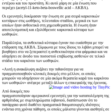
εντέρου και του προστάτη. Κι αυτό χάρη σε μία ένωση που
περιέχει (acetyl-11-keto-beta-boswellic acid – AKBA).
Οι ερευνητές δοκίμασαν την ένωση σε μια σειρά καρκινικών
κυττάρων στις ωοθήκες, τελευταίου σταδίου, μερικά εκ των
οποίων ήταν ανθεκτικά στη χημειοθεραπεία. Η ένωση ήταν
αποτελεσματική και εξολόθρευσε καρκινικά κύτταρα των
ωοθηκών.
Παράλληλα, τα ανθεκτικά κύτταρα έγιναν πιο ευαίσθητα με την
επίδραση της ΑΚΒΑ. Σύμφωνα με τους ίδιους το λιβάνι μπορεί να
βοηθήσει στο να ξεπεραστεί η ανθεκτικότητα στα φάρμακα και να
οδηγήσει σε άνοδο του ποσοστού επιβίωσης ασθενών σε τελικό
στάδιο του καρκίνου των ωοθηκών.
«Αυτή η ανακάλυψη αυξάνει την πιθανότητα για να
πραγματοποιηθούν κλινικές δοκιμές στο μέλλον, οι οποίες
μπορούν να οδηγήσουν σε μία ακόμα θεραπεία καρά του καρκίνου
των ωοθηκών» ανέφερε μεταξύ άλλων η επικεφαλής της έρευνας.
Από δοκιμές που
πραγματοποίησαν αμερικανοί ερευνητές για την καταπολέμηση της
αρθρίτιδας με συμπληρώματα λιβανιού, διαπίστωσαν ότι το
πανάρχαιο φυτό διαθέτει πραγματικά θαυματουργές ιδιότητες
ενάντια στη χρόνια πάθηση, οι οποίες μάλιστα γίνονται αισθητές σε