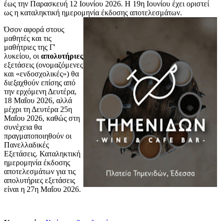
έως την Παρασκευή 12 Ιουνίου 2026. Η 19η Ιουνίου έχει οριστεί
ως η καταληκτική ημερομηνία έκδοσης αποτελεσμάτων.
Όσον αφορά στους
μαθητές και τις
μαθήτριες της Γ'
λυκείου, οι
απολυτήριες
εξετάσεις (ονομαζόμενες
και «ενδοσχολικές») θα
διεξαχθούν επίσης από
την ερχόμενη Δευτέρα,
18 Μαΐου 2026, αλλά
μέχρι τη Δευτέρα 25η
Μαΐου 2026, καθώς στη
συνέχεια θα
πραγματοποιηθούν οι
Πανελλαδικές
Εξετάσεις. Καταληκτική
ημερομηνία έκδοσης
αποτελεσμάτων για τις
απολυτήριες εξετάσεις
είναι η 27η Μαΐου 2026.