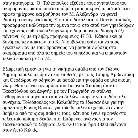
στην κατηγορία. Ο Τολιόπουλος εξέθεσε τους αντιπάλους του
σκοράροντας ακατάπαυστα από μέση και μακρινή απόσταση στο
πρώτο ημίχρονο και βοήθησε τον Μ. Αλέξανδρο να φανεί
ιδιαίτερα ανταγωνιστικός. Στο τρίτο δεκάλεπτο ο Πανεδεσσαϊκός
προσάρμοσε καλύτερα την άμυνα πάνω στο ατού των γηπεδούχων
και έχοντας επιθετικό πλουραλισμό δημιούργησε διαφορά έξι
πόντων(+6) με τη λήξη, προηγούμενος 47-53. Κάπου εκεί οι
δυνάμεις των παικτών του Κ. Ντουβαλέτη φαίνεται να τους
εγκατέλειψαν με τους πράσινους να βρίσκουν λύσεις στο
σκοράρισμα από όλα τα σημεία του γηπέδου και να επικρατούν
τελικά εύκολα με 55-74.
Εξαιρετική εμφάνιση για τη νικήτρια ομάδα από τον Γιώργο
Δημητρόπουλο σε άμυνα και επίθεση, με τους Τσάμη, Αρβανιτάκη
και Θεοδώρου να οδηγούν με ασφάλεια την ομάδα σε μία ακόμη
νίκη. Θετικοί για την ομάδα του Γιώργου Χασάπη ήταν οι
Τακατζόγλου και Δαφνής, με τον Γεωργιάδη να στέλνει
ενθαρρυντικά μηνύματα και να δηλώνει παρών για τη δύσκολη
συνέχεια. Τολιόπουλος και Καλαβάζης τα έδωσαν όλα για την
ομάδα της Κρύας Βρύσης για τρία δεκάλεπτα χωρίς να έχουν
βοήθεια από τους συμπαίκτες τους, κάτι που έγινε εμφανές στο
τελευταίο κρίσιμο δεκάλεπτο. Επόμενος αγώνας για τον
Πανεδεσσαϊκό το Σάββατο 22/02/2014 και ώρα 18:00 απέναντι
στον Αετό Κιλκίς.