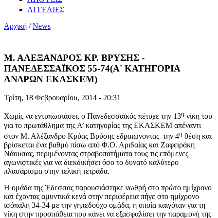
ΑΓΓΕΛΙΕΣ
Αρχική
/
News
Μ. ΑΛΕΞΑΝΔΡΟΣ ΚΡ. ΒΡΥΣΗΣ -
ΠΑΝΕΔΕΣΣΑΪΚΟΣ 55-74(Α' ΚΑΤΗΓΟΡΙΑ
ΑΝΔΡΩΝ ΕΚΑΣΚΕΜ)
Τρίτη, 18 Φεβρουαρίου, 2014 - 20:31
η
Χωρίς να εντυπωσιάσει, ο Πανεδεσσαϊκός πέτυχε την 13
νίκη του
για το πρωτάθλημα της Α’ κατηγορίας της ΕΚΑΣΚΕΜ απέναντι
η
στον Μ. Αλέξανδρο Κρύας Βρύσης εδραιώνοντας την 4
θέση και
βρίσκεται ένα βαθμό πίσω από Φ.Ο. Αριδαίας και Ζαφειράκη
Νάουσας, περιμένοντας στραβοπατήματα τους τις επόμενες
αγωνιστικές για να διεκδικήσει όσο το δυνατό καλύτερο
πλασάρισμα στην τελική τετράδα.
Η ομάδα της Έδεσσας παρουσιάστηκε νωθρή στο πρώτο ημίχρονο
και έχοντας αμυντικά κενά στην περιφέρεια πήγε στο ημίχρονο
ισόπαλη 34-34 με την γηπεδούχο ομάδα, η οποία καιγόταν για τη
νίκη στην προσπάθεια που κάνει να εξασφαλίσει την παραμονή της