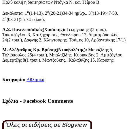
Πολύ καλή η διαιτησία των Ντόγκα Ν. και Τζίμου Β.
ο
ο
ο
Δεκάλεπτα: 1
(14-13), 2
(20-21)34-34 ημίχρ., 3
(13-19)47-53,
ο
4
(08-21)55-74 τελικό.
Α.Σ. Πανεδεσσαϊκός(Χασάπης):
Γεωργιάδης6(2 τριπ.),
Τακατζόγλου 3, Χατζηχαρίσης, Θεοδώρου 12, Δημητρόπουλος
24(2 τριπ.), Δαφνής 2, Κληντσάρης, Τσάμης 10, Αρβανιτάκης 17(1)
Μ. Αλέξανδρος Κρ. Βρύσης(Ντουβαλέτης):
Μαραζίδης 5,
Τολιόπουλος 25(4 τριπ.), Μπαλτζίδης, Κυριακίδης 2, Αμιτζόγλου,
Δεμερτζής 8(1 τριπ.), Μαντζούκης, Καλαβάζης 15, Καρύπης.
Κατηγορία:
Αθλητικά
Σχόλια - Facebook Comments