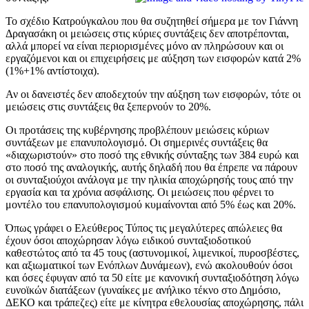
Το σχέδιο Κατρούγκαλου που θα συζητηθεί σήμερα με τον Γιάννη
Δραγασάκη οι μειώσεις στις κύριες συντάξεις δεν αποτρέπονται,
αλλά μπορεί να είναι περιορισμένες μόνο αν πληρώσουν και οι
εργαζόμενοι και οι επιχειρήσεις με αύξηση των εισφορών κατά 2%
(1%+1% αντίστοιχα).
Αν οι δανειστές δεν αποδεχτούν την αύξηση των εισφορών, τότε οι
μειώσεις στις συντάξεις θα ξεπερνούν το 20%.
Οι προτάσεις της κυβέρνησης προβλέπουν μειώσεις κύριων
συντάξεων με επανυπολογισμό. Οι σημερινές συντάξεις θα
«διαχωριστούν» στο ποσό της εθνικής σύνταξης των 384 ευρώ και
στο ποσό της αναλογικής, αυτής δηλαδή που θα έπρεπε να πάρουν
οι συνταξιούχοι ανάλογα με την ηλικία αποχώρησής τους από την
εργασία και τα χρόνια ασφάλισης. Οι μειώσεις που φέρνει το
μοντέλο του επανυπολογισμού κυμαίνονται από 5% έως και 20%.
Όπως γράφει ο Ελεύθερος Τύπος τις μεγαλύτερες απώλειες θα
έχουν όσοι αποχώρησαν λόγω ειδικού συνταξιοδοτικού
καθεστώτος από τα 45 τους (αστυνομικοί, λιμενικοί, πυροσβέστες,
και αξιωματικοί των Ενόπλων Δυνάμεων), ενώ ακολουθούν όσοι
και όσες έφυγαν από τα 50 είτε με κανονική συνταξιοδότηση λόγω
ευνοϊκών διατάξεων (γυναίκες με ανήλικο τέκνο στο Δημόσιο,
ΔΕΚΟ και τράπεζες) είτε με κίνητρα εθελουσίας αποχώρησης, πάλι