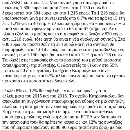
από ΔΕΚΟ και τράπεζες. Μια σύνταξη που ήταν πριν από τις
μειώσεις 1.600 ευρώ και μετά έπεσε στα 1.150 ευρώ θα
διαχωριστεί στα 384 ευρώ και στα 1.216 ευρώ. Τα 1.216 ευρώ θα
υπολογιστούν ξανά με συντελεστές από 0,7% για τα πρώτα 15 έτη
έως 1,2% για τα 40 έτη. Η ηλικία αποχώρησης θα «απομειώνει»το
ποσό για όσους έφυγαν πριν από τα 65 ή τα 67 (σήμερα). Αν η
ηλικία εξόδου, ο μισθός και τα έτη ασφάλισης βγάζουν 630 ευρώ
αντί 1.216 ευρώ, τότε αυτή θα είναι η νέα αναλογική σύνταξη. Στα
630 ευρώ θα προστεθούν τα 384 ευρώ και η νέα σύνταξη θα
διαμορφωθεί στα 1.014 ευρώ, που σημαίνει ότι η καταβαλλόμενη
σύνταξη των 1.150 ευρώ θα μειωθεί κατά 12% ή κατά 136 ευρώ.
Το κλειδί στις περικοπές είναι το ποσοστό του μισθού (ποσοστό
αναπλήρωσης) της σύνταξης. Οι δανειστές το θέλουν στο 55%
μετά από 40 έτη εργασίας. Το σχέδιο Κατρούγκαλου δίνει
«αναπλήρωση» ως και 62%, αλλά επανεξετάζεται ώστε να έρθουν
πιο κοντά στα ποσοστά των δανειστών.
Ψαλίδι 8% ως 12% θα επιβληθεί στις επικουρικές για τα
ελλείμματα του 2015 και του 2016. Το σχέδιο Κατρούγκαλου δεν
αποκλείει τη συγχώνευση επικουρικής και κύριας σε μια σύνταξη,
αλλά και τη διατήρηση των επικουρικών ξεχωριστά από τις κύριες.
Στη μεν πρώτη περίπτωση θα υπάρχει ένα ποσό και πιθανώς
μικρότερες μειώσεις, ενώ στη δεύτερη το ΕΤΕΑ -αν διατηρήσει
την αυτονομία του- θα πρέπει να κόψει ως και 12% τις συντάξεις
που σήμερα υπερβαίνουν τα 80-90 ευρώ (κατώτατα όρια) με δύο