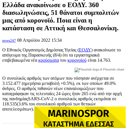
Ελλάδα ανακοίνωσε ο ΕΟΔΥ. 360
διασωληνώσεις, 51 θάνατοι συμπολιτών
μας από κορονοϊό. Ποια είναι η
κατάσταση σε Αττική και Θεσσαλονίκη.
08 Απριλίου 2022 15:34
news247
Ο Εθνικός Οργανισμός Δημόσιας Υγείας (
ΕΟΔΥ
) ανακοίνωσε το
απόγευμα της Παρασκευής (8/4) ότι τα εργαστηριακά
επιβεβαιωμένα
νέα
κρούσματα
του
κορονοϊού
είναι
14.763.
A Flourish chart
Ο συνολικός αριθμός των ατόμων που νόσησαν ανέρχεται σε
3.152.477 (ημερήσια μεταβολή +0.5%), εκ των οποίων 49.0%
άνδρες. Ο αριθμός πιθανών νέων επαναλοιμώξεων που
καταγράφηκαν τις τελευταίες 24 ώρες ήταν 265 ενώ από την αρχή
της πανδημίαςSARS-CoV-2 ο συνολικός αριθμός εκτιμάται σε
118.535(3.6% του συνολικού αριθμού των θετικών
αποτελεσμάτων).